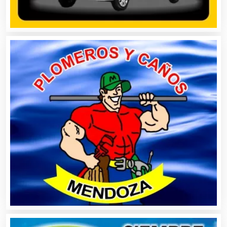
Aluminio
Ambulancias
Análisis Clínicos
Análisis de Aguas
Animadores de Eventos
Aparatos y Equipos Eléctricos
Arquitectos