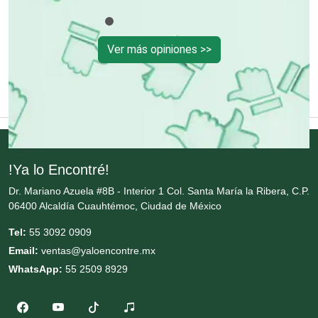
Cortinas, Persianas y Alfombras
Ver más opiniones >>
Cremerías y Salchichonerías
Cristalerías
Cromadoras
!Ya lo Encontré!
Dr. Mariano Azuela #8B - Interior 1 Col. Santa María la Ribera, C.P.
06400 Alcaldía Cuauhtémoc, Ciudad de México
Decoración de Interiores
Tel:
55 3092 0909
Email:
ventas@yaloencontre.mx
Dentistas
WhatsApp:
55 2509 8929
Deportes