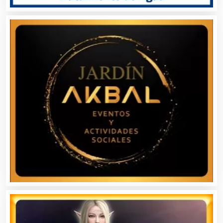
Automóviles Nuevos y Usados
Autopartes Eléctricas
Avaluos
Balnearios
Bancos
Banquetes
Bares y Cantinas