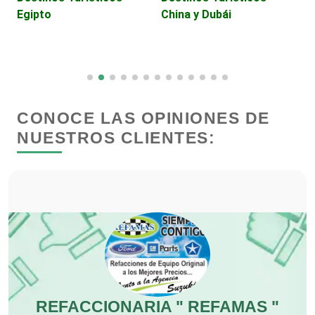
Egipto
China y Dubái
Clínicas de Rehabilitación
Clínicas y Hospitales
CONOCE LAS OPINIONES DE
NUESTROS CLIENTES:
Clubes Deportivos
Cocinas Integrales
Combustibles y Lubricantes
Compresores de aire
REFACCIONARIA " REFAMAS "