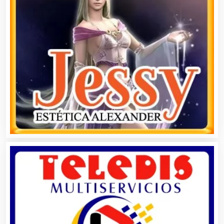
Basculas
Bebidas
Belleza
Bordados y Estampados
Boutiques
Buceo
Cafeterías