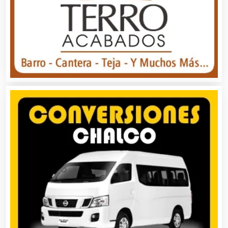
Alimentos
Almacenaje
Alquiler de Autos
Alquiler de Equipos para Fiestas
Alquiler de Sillas y Mesas
Alquiler de Trajes de Etiqueta
Alta Costura