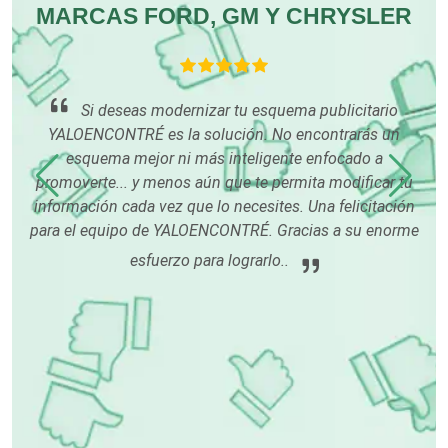
MARCAS FORD, GM Y CHRYSLER
Computadoras
Conferencias Empresariales
con
an
Si deseas modernizar tu esquema publicitario
p
YALOENCONTRÉ es la solución. No encontrarás un
Construcciones en General
esquema mejor ni más inteligente enfocado a
promoverte... y menos aún que te permita modificar tu
información cada vez que lo necesites. Una felicitación
Contadores
para el equipo de YALOENCONTRÉ. Gracias a su enorme
esfuerzo para lograrlo..
Control de Plagas
Conversiones Automotrices
Copiadoras