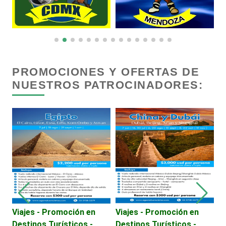
Centros Comerciales
Centros de Espectáculos
PROMOCIONES Y OFERTAS DE
NUESTROS PATROCINADORES:
Centros de Nutrición
Centros Turísticos
Cerrajerías
Cibercafés
Viajes - Promoción en
Viajes - Promoción en
A
Destinos Turísticos -
Destinos Turísticos -
Clínicas de Belleza