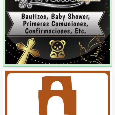
Agricultores
Agricultura y Ganadería
Agua Purificada
Aire Acondicionado
Alarmas
Albercas