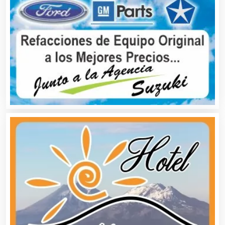
Audios para Eventos
Autobuses
Automatización
Automóviles Nuevos y Usados
Autopartes Eléctricas
Avaluos
Balnearios