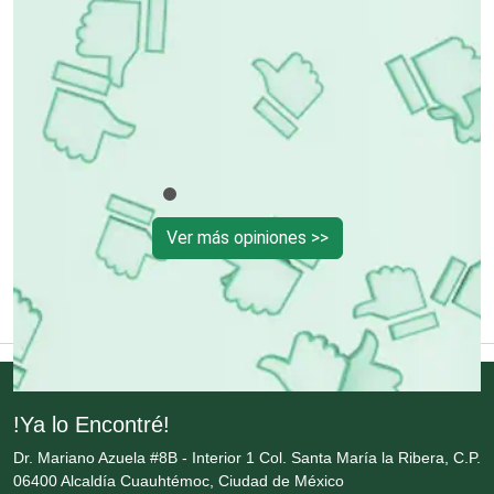
Control de Plagas
Conversiones Automotrices
Copiadoras
Ver más opiniones >>
Cortinas, Persianas y Alfombras
Cremerías y Salchichonerías
Cristalerías
!Ya lo Encontré!
Dr. Mariano Azuela #8B - Interior 1 Col. Santa María la Ribera, C.P.
Cromadoras
06400 Alcaldía Cuauhtémoc, Ciudad de México