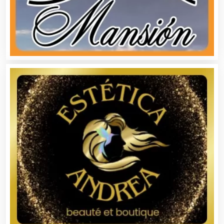
Bancos
Banquetes
Bares y Cantinas
Basculas
Bebidas
Belleza
Bordados y Estampados