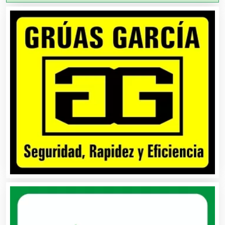
Aire Acondicionado
Alarmas
Albercas
Alimentos
Almacenaje
Alquiler de Autos
Alquiler de Equipos para Fiestas