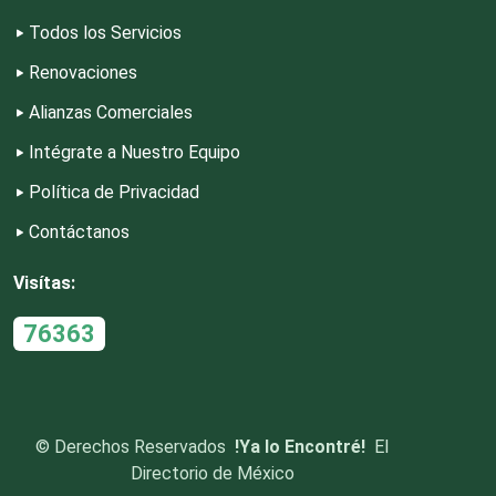
Todos los Servicios
Dulcerías
Renovaciones
Alianzas Comerciales
Edecanes
Intégrate a Nuestro Equipo
Política de Privacidad
Editores
Contáctanos
Electricidad y Plomería
Visítas:
76363
Electrodomésticos
Electrónica
©
Derechos Reservados
!Ya lo Encontré!
El
Directorio de México
Elevadores y Ascensores