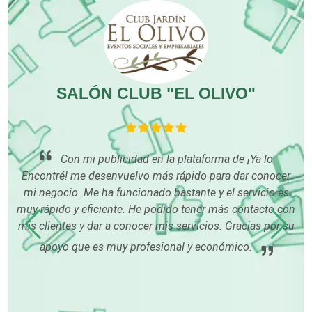
Cocinas Integrales
Combustibles y Lubricantes
SALÓN CLUB "EL OLIVO"
Compresores de aire
Computadoras
Con mi publicidad en la plataforma de ¡Ya lo
Encontré! me desenvuelvo más rápido para dar conocer
an
Conferencias Empresariales
mi negocio. Me ha funcionado bastante y el servicio es
muy rápido y eficiente. He podido tener más contacto con
mis clientes y dar a conocer mis servicios. Gracias por su
p
Construcciones en General
i
apoyo que es muy profesional y económico.
pa
Contadores