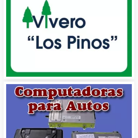
Alquiler de Sillas y Mesas
Alquiler de Trajes de Etiqueta
Alta Costura
Aluminio
Ambulancias
Análisis Clínicos
Análisis de Aguas