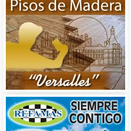
Asesores Técnicos
Asesoría Fiscal
Asilos
Asociaciones Civiles
Asociaciones Empresariales
Audio, Sonido e Iluminación