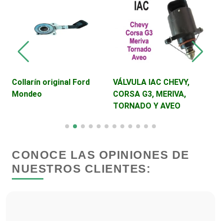
Cerrajerías
Cibercafés
Collarín original Ford
VÁLVULA IAC CHEVY,
B
Mondeo
CORSA G3, MERIVA,
C
Clínicas de Belleza
TORNADO Y AVEO
H
Clínicas de Rehabilitación
CONOCE LAS OPINIONES DE
Clínicas y Hospitales
NUESTROS CLIENTES:
Clubes Deportivos