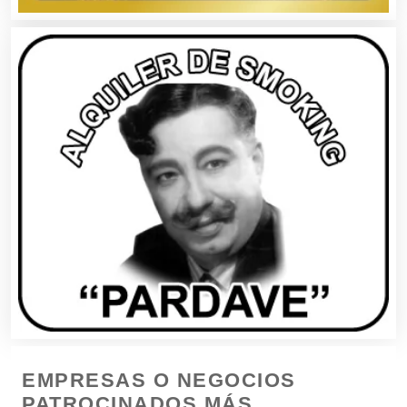
Boutiques
Buceo
Cafeterías
Cajas de Ahorro
Cámaras de Comercio
Camiones para Fletes
EMPRESAS O NEGOCIOS
Cancelería de Aluminio
PATROCINADOS MÁS