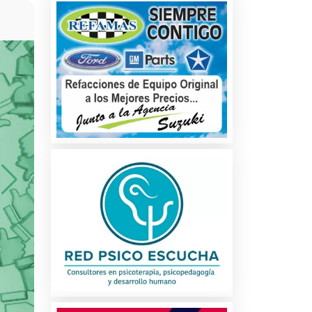
es
DESPACHO JURÍDICO C
re
¡Ya lo Encontré! ofrece un excelente ap
atención recibida, son muy atentos y profesi
manera muy amable, siempre han resuelto m
están al pendiente de que no tenga ninguna dif