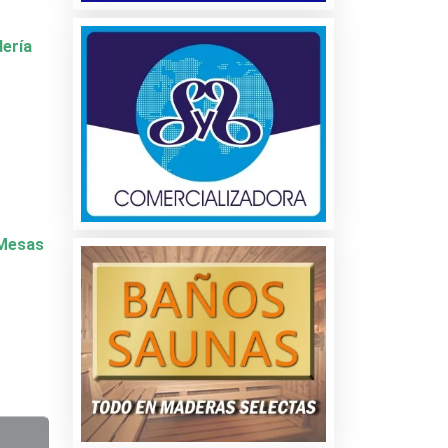
dería
y Mesas