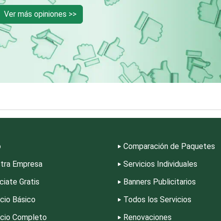
Cortinas, Persianas y
Cremerías y
Ver más opiniones >>
Alfombras
Salchichonerías
Cromadoras
Decoración de Inte
Deportes
Depósitos Dentale
Desarrollo de Software
Desperdicios Indust
o
Comparación de Paquetes
Edecanes
Editores
tra Empresa
Servicios Individuales
Electrodomésticos
Electrónica
ciate Gratis
Banners Publicitarios
icio Básico
Todos los Servicios
Empaques y Embalajes
Empresas de Limpi
icio Completo
Renovaciones