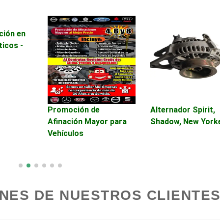
Automatización
Usados
ción en
Avaluos
Balnearios
ticos -
Banquetes
Bares y Cantinas
Bebidas
Belleza
Promoción de
Alternador Spirit,
Afinación Mayor para
Shadow, New York
Vehículos
Boutiques
Buceo
Cajas de Ahorro
Cámaras de Comer
NES DE NUESTROS CLIENTES
Cancelería de Aluminio
Capacitación