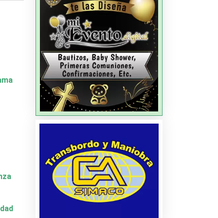
Dama
nza
idad