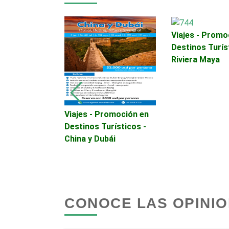
Autobuses
Viajes - Promo
Autopartes Eléctricas
Destinos Turís
Riviera Maya
Bancos
Basculas
vrolet.
Viajes - Promoción en
lorado,
Destinos Turísticos -
ail Blazer
China y Dubái
Bordados y Estampados
Cafeterías
CONOCE LAS OPINIO
Camiones para Fletes