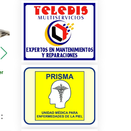
Viajes - Promoción en
Motor elevador cristal
er
Destinos Turísticos -
Ford Expedition
Egipto
cio
: