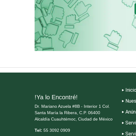
Copiadoras
Cristalerías
Dentistas
Dermatólogos
Inici
Dulcerías
!Ya lo Encontré!
Nues
Dr. Mariano Azuela #8B - Interior 1 Col.
Electricidad y Plomería
Anún
Santa María la Ribera, C.P. 06400
Alcaldía Cuauhtémoc, Ciudad de México
Serv
Tel:
55 3092 0909
Elevadores y Ascensores
Serv