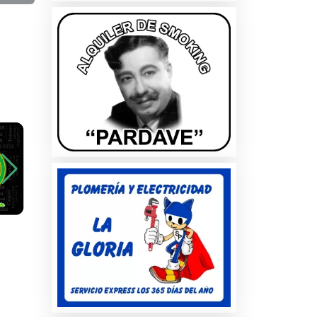
a
os
es
es
os
s y