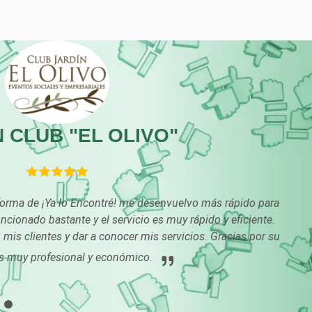
Carpinterías
Centros Comercial
Centros de Nutrición
Centros Turísticos
Cibercafés
Clínicas de Belleza
 CLUB "EL OLIVO"
Clínicas y Hospitales
Clubes Deportivos
Combustibles y
Compresores de ai
forma de ¡Ya lo Encontré! me desenvuelvo más rápido para
Lubricantes
cionado bastante y el servicio es muy rápido y eficiente.
mis clientes y dar a conocer mis servicios. Gracias por su
Conferencias
Construcciones en
Empresariales
General
s muy profesional y económico.
Conversiones
Control de Plagas
Automotrices