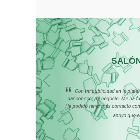
Carnicerías
Centros de Espectáculos
Cerrajerías
N
SALÓN
Clínicas de Rehabilitación
ROLLO
Cocinas Integrales
Con mi publicidad en la plata
dar conocer mi negocio. Me ha fun
He podido tener más contacto con 
Computadoras
tiles
apoyo que e
Contadores