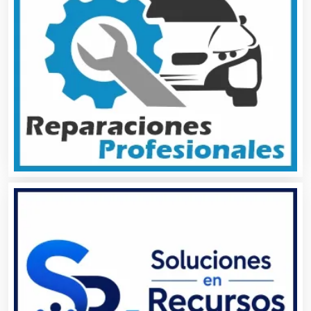
Audios para Eventos
Autobuses
Automatización
Automóviles Nuevos y Usados
Autopartes Eléctricas
Avaluos
Balnearios