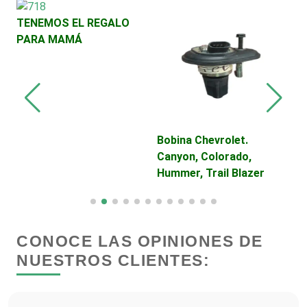
Centros Turísticos
TENEMOS EL REGALO
PARA MAMÁ
Cerrajerías
Cibercafés
Bobina Chevrolet.
S
Canyon, Colorado,
T
Clínicas de Belleza
Hummer, Trail Blazer
C
Clínicas de Rehabilitación
CONOCE LAS OPINIONES DE
Clínicas y Hospitales
NUESTROS CLIENTES:
Clubes Deportivos