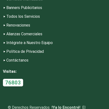
Desperdicios Industriales
Banners Publicitarios
Todos los Servicios
Dulcerías
Renovaciones
Alianzas Comerciales
Edecanes
Intégrate a Nuestro Equipo
Política de Privacidad
Editores
Contáctanos
Electricidad y Plomería
Visítas:
76803
Electrodomésticos
Electrónica
©
Derechos Reservados
!Ya lo Encontré!
El