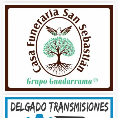
Aseguradoras
Asesores Técnicos
Asesoría Fiscal
Asilos
Asociaciones Civiles
Asociaciones Empresariales
Audio, Sonido e Iluminación