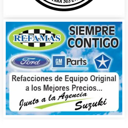
Bordados y Estampados
Boutiques
Buceo
Cafeterías
Cajas de Ahorro
Cámaras de Comercio
Camiones para Fletes