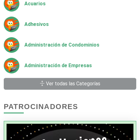
Acuarios
Adhesivos
Administración de Condominios
Administración de Empresas
Ver todas las Categorías
Agencias Aduanales
PATROCINADORES
Agencias de Autos
Agencias de Cobranza