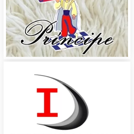
Análisis de Aguas
Animadores de Eventos
Aparatos y Equipos Eléctricos
Arquitectos
Artes Gráficas
Artesanías
Artículos de Oficina