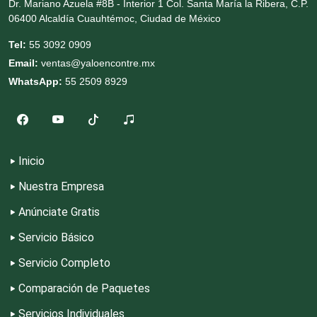
Dr. Mariano Azuela #8B - Interior 1 Col. Santa María la Ribera, C.P.
Cromadoras
06400 Alcaldía Cuauhtémoc, Ciudad de México
Tel:
55 3092 0909
Decoración de Interiores
Email:
ventas@yaloencontre.mx
WhatsApp:
55 2509 8929
Dentistas
Deportes
Inicio
Nuestra Empresa
Depósitos Dentales
Anúnciate Gratis
Servicio Básico
Dermatólogos
Servicio Completo
Desarrollo de Software
Comparación de Paquetes
Servicios Individuales