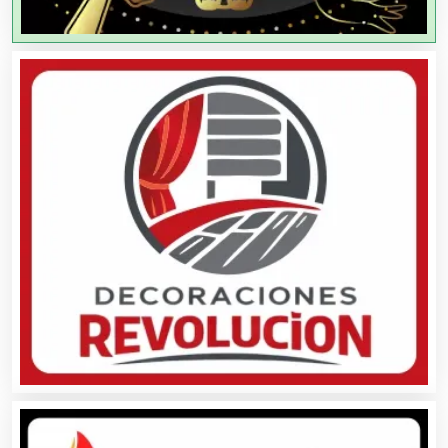
Aire Acondicionado
Alarmas
Albercas
Alimentos
Almacenaje
Alquiler de Autos
Alquiler de Equipos para Fiestas