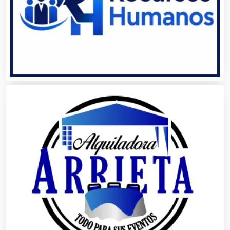
Bancos
Banquetes
Bares y Cantinas
Basculas
Bebidas
Belleza