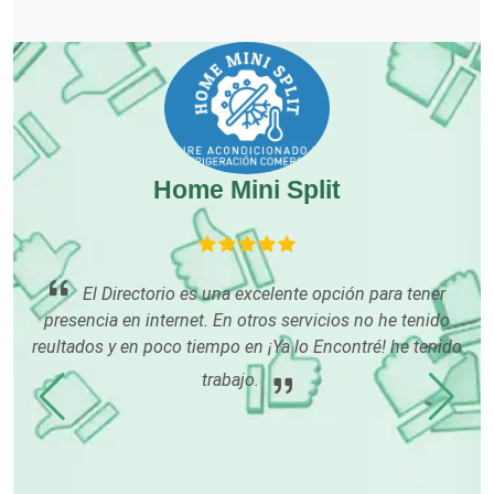
Cocinas Integrales
Combustibles y Lubricantes
Home Mini Split
Compresores de aire
Computadoras
El Directorio es una excelente opción para tener
presencia en internet. En otros servicios no he tenido
o
Conferencias Empresariales
reultados y en poco tiempo en ¡Ya lo Encontré! he tenido
os
trabajo.
Construcciones en General
Contadores