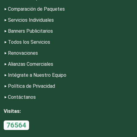
Desarrollo de Software
Comparación de Paquetes
Servicios Individuales
Desperdicios Industriales
Banners Publicitarios
Todos los Servicios
Dulcerías
Renovaciones
Alianzas Comerciales
Edecanes
Intégrate a Nuestro Equipo
Política de Privacidad
Editores
Contáctanos
Electricidad y Plomería
Visítas:
76564
Electrodomésticos