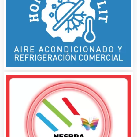
Balnearios
Bancos
Banquetes
Bares y Cantinas
Basculas
Bebidas