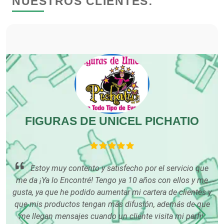
NUESTROS CLIENTES:
Clubes Deportivos
Cocinas Integrales
Combustibles y Lubricantes
FIGURAS DE UNICEL PICHATIO
Compresores de aire
Computadoras
Estoy muy contento y satisfecho por el servicio que
me da ¡Ya lo Encontré! Tengo ya 10 años con ellos y me
co
e
Conferencias Empresariales
gusta, ya que he podido aumentar mi cartera de clientes y
que mis productos tengan más difusión, además de que
í me
me llegan mensajes cuando un cliente visita mi perfil.
Construcciones en General