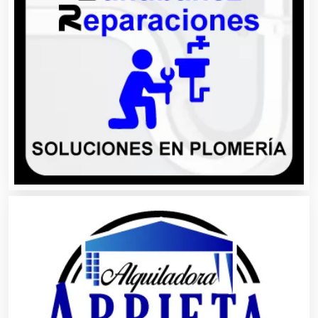
Análisis Clínicos
Análisis de Aguas
Animadores de Eventos
Aparatos y Equipos Eléctricos
Arquitectos
Artes Gráficas
Artesanías