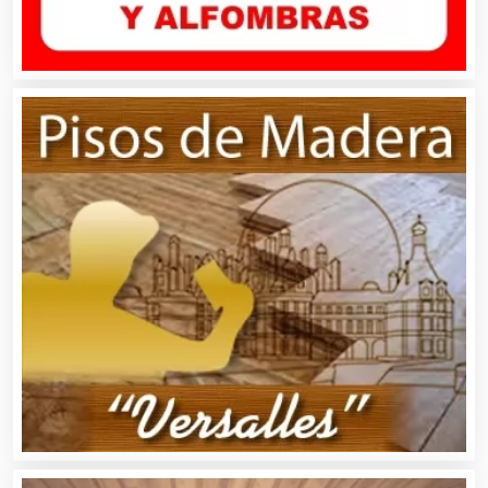
Artículos Publicitarios
Aseguradoras
Asesores Técnicos
Asesoría Fiscal
Asilos
Asociaciones Civiles
Asociaciones Empresariales