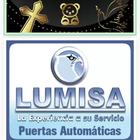
Agua Purificada
Aire Acondicionado
Alarmas
Albercas
Alimentos
Almacenaje
Alquiler de Autos