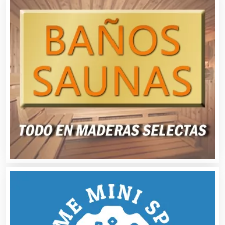
Audio, Sonido e Iluminación
Audios para Eventos
Autobuses
Automatización
Automóviles Nuevos y Usados
Autopartes Eléctricas
Avaluos