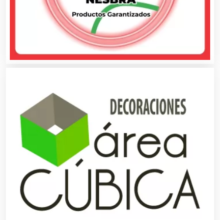
Belleza
Bordados y Estampados
Boutiques
Buceo
Cafeterías
Cajas de Ahorro
Cámaras de Comercio