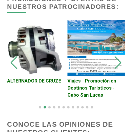
NUESTROS PATROCINADORES:
Centros de Nutrición
Centros Turísticos
Cerrajerías
Cibercafés
ALTERNADOR DE CRUZE
Viajes - Promoción en
P
Destinos Turísticos -
é
Clínicas de Belleza
Cabo San Lucas
A
R
Clínicas de Rehabilitación
CONOCE LAS OPINIONES DE
Clínicas y Hospitales