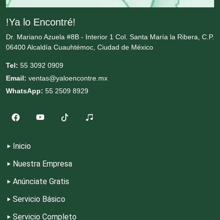
Cristalerías
!Ya lo Encontré!
Dr. Mariano Azuela #8B - Interior 1 Col. Santa María la Ribera, C.P.
Cromadoras
06400 Alcaldía Cuauhtémoc, Ciudad de México
Tel:
55 3092 0909
Decoración de Interiores
Email:
ventas@yaloencontre.mx
WhatsApp:
55 2509 8929
Dentistas
Deportes
Inicio
Nuestra Empresa
Depósitos Dentales
Anúnciate Gratis
Servicio Básico
Dermatólogos
Servicio Completo