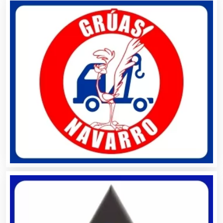
Autopartes Eléctricas
Avaluos
Balnearios
Bancos
Banquetes
Bares y Cantinas
Basculas