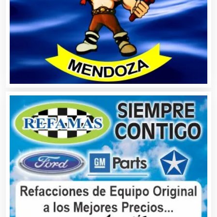
Artículos para Regalos
Artículos Personales
Artículos Publicitarios
Aseguradoras
Asesores Técnicos
Asesoría Fiscal
Asilos