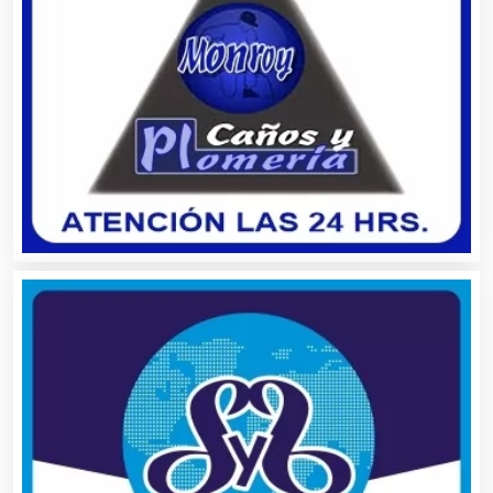
Bebidas
Belleza
Bordados y Estampados
Boutiques
Buceo
Cafeterías
Cajas de Ahorro