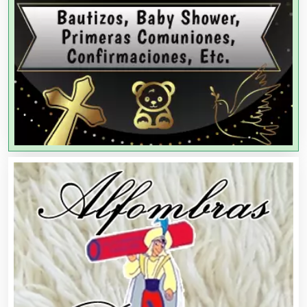
Agricultores
Agricultura y Ganadería
Agua Purificada
Aire Acondicionado
Alarmas
Albercas
Alimentos