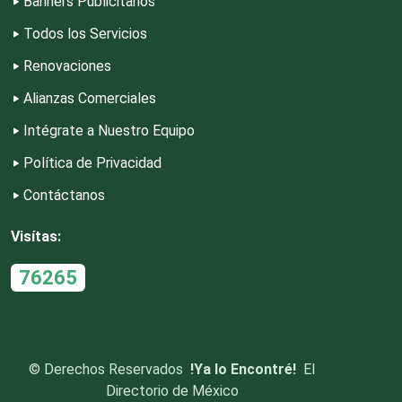
Banners Publicitarios
Depósitos Dentales
Todos los Servicios
Dermatólogos
Renovaciones
Alianzas Comerciales
Desarrollo de Software
Intégrate a Nuestro Equipo
Política de Privacidad
Desperdicios Industriales
Contáctanos
Visítas:
Dulcerías
76265
Edecanes
Editores
©
Derechos Reservados
!Ya lo Encontré!
El
Directorio de México