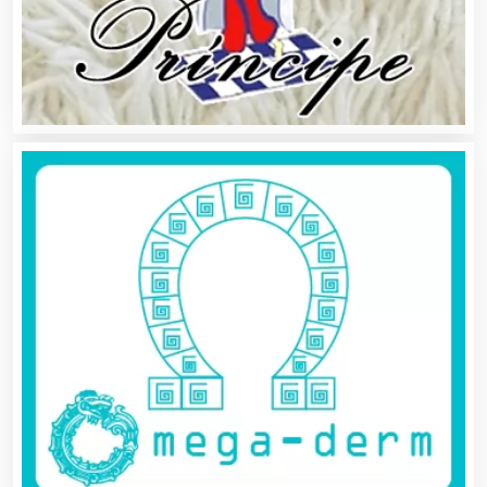
Almacenaje
Alquiler de Autos
Alquiler de Equipos para Fiestas
Alquiler de Sillas y Mesas
Alquiler de Trajes de Etiqueta
Alta Costura
Aluminio