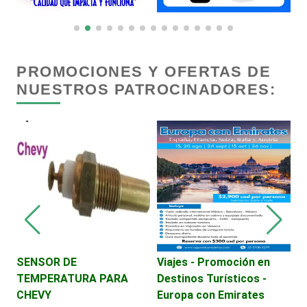
Centros Comerciales
Centros de Espectáculos
PROMOCIONES Y OFERTAS DE
NUESTROS PATROCINADORES:
Centros de Nutrición
Centros Turísticos
Cerrajerías
Cibercafés
SENSOR DE
Viajes - Promoción en
P
TEMPERATURA PARA
Destinos Turísticos -
é
Clínicas de Belleza
CHEVY
Europa con Emirates
A