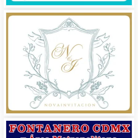
Ambulancias
Análisis Clínicos
Análisis de Aguas
Animadores de Eventos
Aparatos y Equipos Eléctricos
Arquitectos
Artes Gráficas