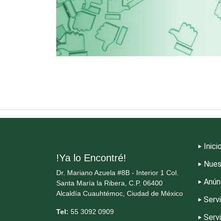
Cristalerías
Dentistas
Dermatólogos
Dulcerías
Inici
Electricidad y Plomería
!Ya lo Encontré!
Nues
Dr. Mariano Azuela #8B - Interior 1 Col.
Anún
Santa María la Ribera, C.P. 06400
Elevadores y Ascensores
Alcaldía Cuauhtémoc, Ciudad de México
Serv
Tel:
55 3092 0909
Serv
Energía Solar