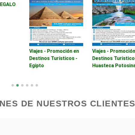
REGALO
Avaluos
Balnearios
Banquetes
Bares y Cantinas
Bebidas
Belleza
Viajes - Promoción en
Viajes - Promoción
Destinos Turísticos -
Destinos Turístico
Egipto
Huasteca Potosin
Boutiques
Buceo
Cajas de Ahorro
Cámaras de Comer
NES DE NUESTROS CLIENTES
Cancelería de Aluminio
Capacitación
Carpinterías
Centros Comercial