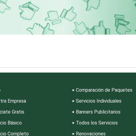
Cromadoras
Decoración de Inte
Deportes
Depósitos Dentale
Desarrollo de Software
Desperdicios Indust
Edecanes
Editores
o
Comparación de Paquetes
Electrodomésticos
Electrónica
tra Empresa
Servicios Individuales
ciate Gratis
Banners Publicitarios
Empaques y Embalajes
Empresas de Limpi
icio Básico
Todos los Servicios
icio Completo
Renovaciones
Enfermedades de la Piel
Enfermeras