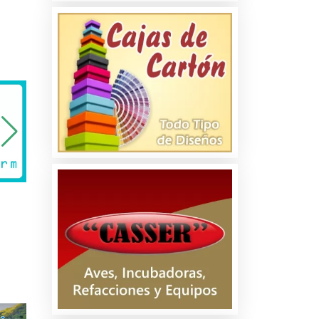
a
os
es
es
os
s y