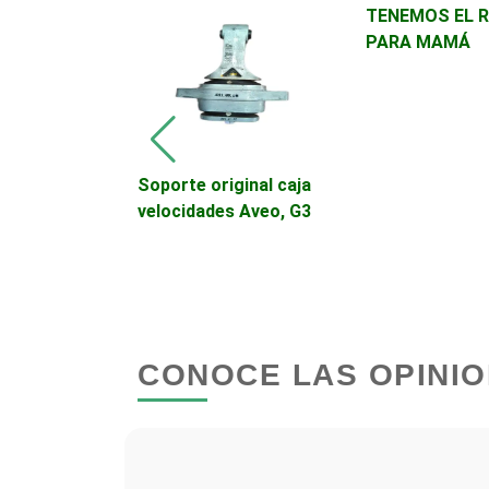
TENEMOS EL 
Autopartes Eléctricas
PARA MAMÁ
Bancos
Basculas
 de
Soporte original caja
Mayor para
velocidades Aveo, G3
Bordados y Estampados
Cafeterías
CONOCE LAS OPINIO
Camiones para Fletes
Carnicerías