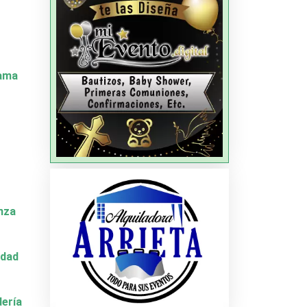
Dama
nza
idad
dería