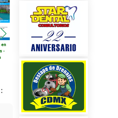
 en
Viajes - Promoción en
ALTERNADOR DE
s -
Destinos Turísticos -
CRUZE
a
Cabo San Lucas
cio
:
es