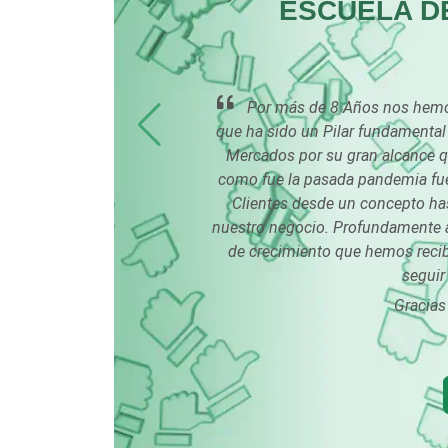
ESCUELA D
Cocinas Integrales
ceso y
Por más de 8 Años nos hemos
Computadoras
ntía.
que ha sido un Pilar fundamental 
Mercados por su gran alcance qu
como fue la pasada pandemia fue
Contadores
Clientes desde un concepto has
nuestro negocio. Profundamente 
de crecimiento que hemos recibi
Copiadoras
seguir
Gracias 
Cristalerías
Dentistas