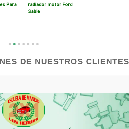
les Para
radiador motor Ford
Sable
Boutiques
Buceo
Cajas de Ahorro
Cámaras de Comer
Cancelería de Aluminio
Capacitación
NES DE NUESTROS CLIENTES
Carpinterías
Centros Comercial
Centros de Nutrición
Centros Turísticos
Cibercafés
Clínicas de Belleza
Clínicas y Hospitales
Clubes Deportivos