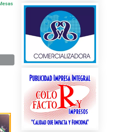
y Mesas
a
os
es