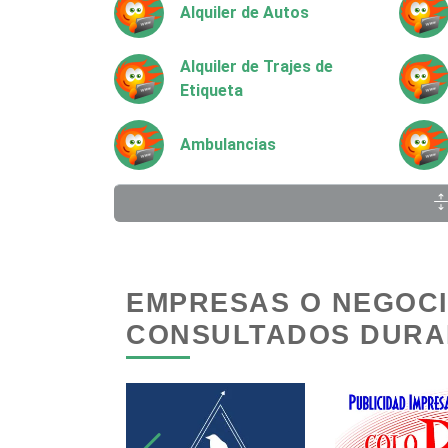
Alquiler de Autos
Alquiler de Trajes de
Etiqueta
Ambulancias
Animadores de Eventos
Artes Gráficas
EMPRESAS O NEGOC
CONSULTADOS DURAN
Artículos de Piel
Artículos para el Hogar