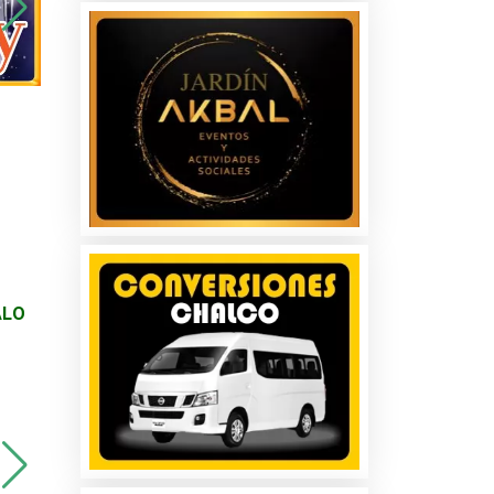
es
os
s y
ALO
INCUBADORAS DESDE
Motor elevador cristal