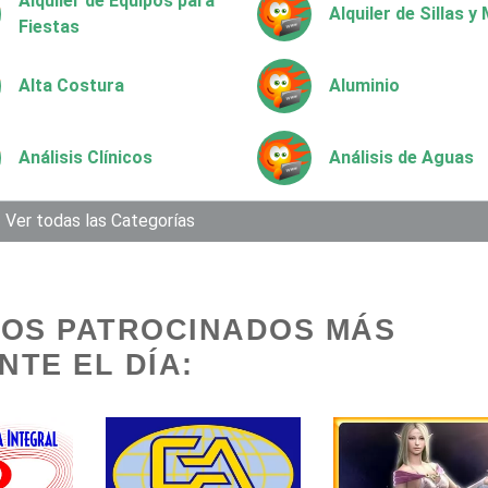
Alquiler de Equipos para
Alquiler de Sillas 
Fiestas
Alta Costura
Aluminio
Análisis Clínicos
Análisis de Aguas
Aparatos y Equipos
Ver todas las Categorías
Arquitectos
Eléctricos
Artesanías
Artículos de Oficin
IOS PATROCINADOS MÁS
TE EL DÍA:
Artículos Deportivos
Artículos Importad
Artículos para Regalos
Artículos Personal