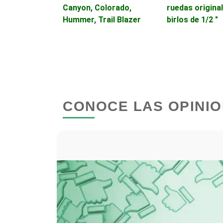
urísticos -
Canyon, Colorado,
ruedas origina
Hummer, Trail Blazer
birlos de 1/2 "
Bordados y Estampados
Cafeterías
Camiones para Fletes
CONOCE LAS OPINIO
Carnicerías
Centros de Espectáculos
Cerrajerías
Clínicas de Rehabilitación