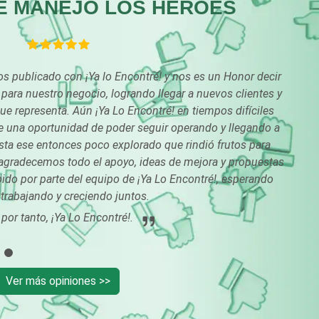
E MANEJO LOS HÉROES
Combustibles y
Compresores de ai
Lubricantes
 publicado con ¡Ya lo Encontré! y nos es un Honor decir
Conferencias
Construcciones en
para nuestro negocio, logrando llegar a nuevos clientes y
Empresariales
General
e representa. Aún ¡Ya Lo Encontré! en tiempos difíciles
Conversiones
 una oportunidad de poder seguir operando y llegando a
Control de Plagas
Automotrices
ta ese entonces poco explorado que rindió frutos para
agradecemos todo el apoyo, ideas de mejora y propuestas
Cortinas, Persianas y
Cremerías y
do por parte del equipo de ¡Ya Lo Encontré!, esperando
Alfombras
Salchichonerías
 trabajando y creciendo juntos.
por tanto, ¡Ya Lo Encontré!.
Cromadoras
Decoración de Inte
Deportes
Depósitos Dentale
Ver más opiniones >>