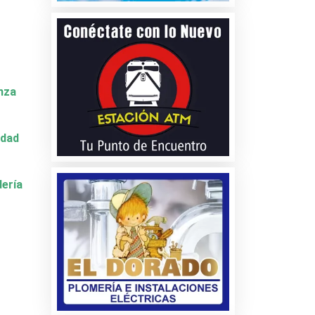
nza
idad
dería