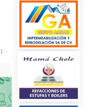
82 A 1500 HUEVOS DE
Ford Expedition
GALLINA Y NACEDORA
DE VARIAS
CAPACIDADES DESDE
cio
280 A 630 HUEVOS DE
GALLINA
:
es