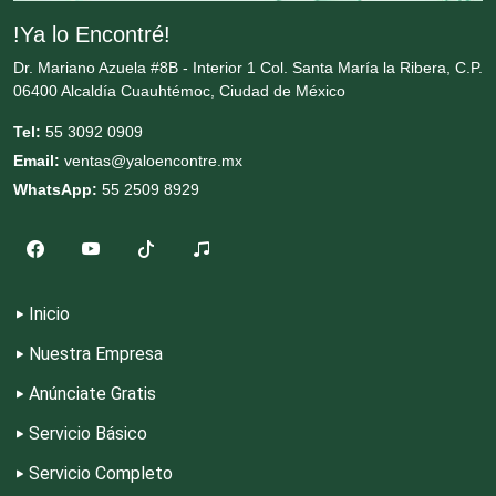
Cortinas, Persianas y Alfombras
!Ya lo Encontré!
Dr. Mariano Azuela #8B - Interior 1 Col. Santa María la Ribera, C.P.
06400 Alcaldía Cuauhtémoc, Ciudad de México
Cremerías y Salchichonerías
Tel:
55 3092 0909
Email:
ventas@yaloencontre.mx
Cristalerías
WhatsApp:
55 2509 8929
Cromadoras
Inicio
Decoración de Interiores
Nuestra Empresa
Anúnciate Gratis
Dentistas
Servicio Básico
Deportes
Servicio Completo