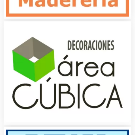
Aluminio
Ambulancias
Análisis Clínicos
Análisis de Aguas
Animadores de Eventos
Aparatos y Equipos Eléctricos
Arquitectos