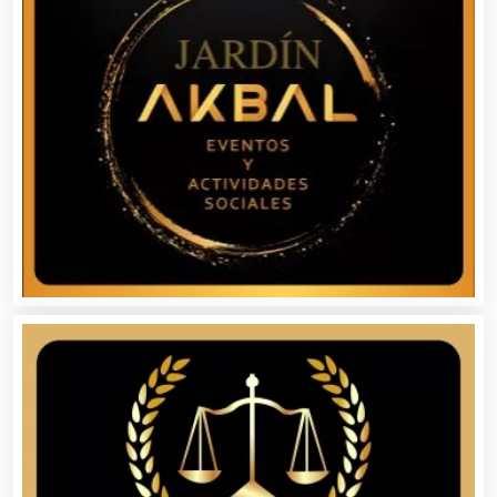
Basculas
Bebidas
Belleza
Bordados y Estampados
Boutiques
Buceo
Cafeterías