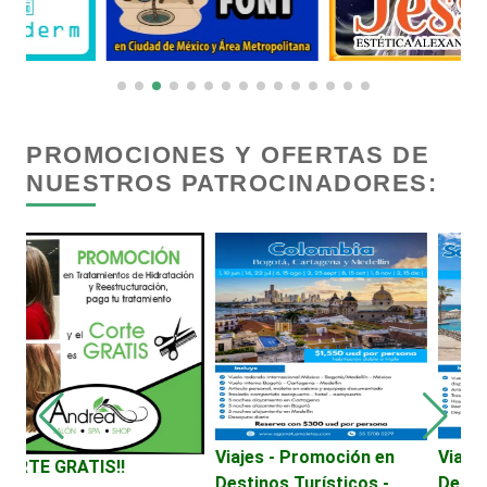
Centros Comerciales
Centros de Espectáculos
PROMOCIONES Y OFERTAS DE
NUESTROS PATROCINADORES:
Centros de Nutrición
Centros Turísticos
Cerrajerías
Cibercafés
Viajes - Promoción en
Viajes - Promoción en
C
Destinos Turísticos -
Destinos Turísticos -
M
Clínicas de Belleza