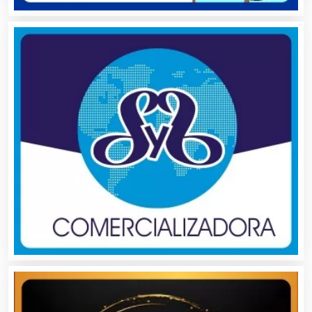
Automóviles Nuevos y Usados
Autopartes Eléctricas
Avaluos
Balnearios
Bancos
Banquetes
Bares y Cantinas