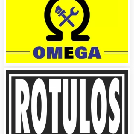
Artículos para Regalos
Artículos Personales
Artículos Publicitarios
Aseguradoras
Asesores Técnicos
Asesoría Fiscal
Asilos