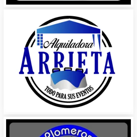
Automóviles Nuevos y Usados
Autopartes Eléctricas
Avaluos
Balnearios
Bancos
Banquetes
Bares y Cantinas