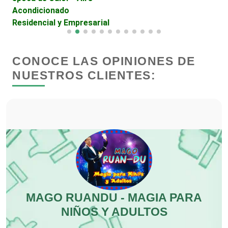
Acondicionado
Residencial y Empresarial
Clínicas de Rehabilitación
CONOCE LAS OPINIONES DE
Clínicas y Hospitales
NUESTROS CLIENTES:
Clubes Deportivos
Cocinas Integrales
Combustibles y Lubricantes
MAGO RUANDU - MAGIA PARA
Compresores de aire
NIÑOS Y ADULTOS