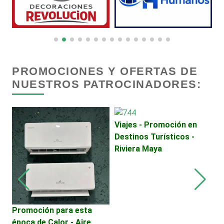
Centros Comerciales
Centros de Espectáculos
PROMOCIONES Y OFERTAS DE
NUESTROS PATROCINADORES:
Centros de Nutrición
Centros Turísticos
Viajes - Promoción en
Destinos Turísticos -
Riviera Maya
Cerrajerías
Cibercafés
Promoción para esta
C
época de Calor - Aire
Clínicas de Belleza