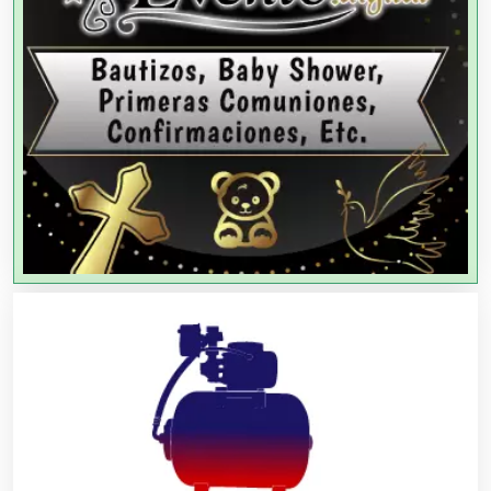
Agricultores
Agricultura y Ganadería
Agua Purificada
Aire Acondicionado
Alarmas
Albercas