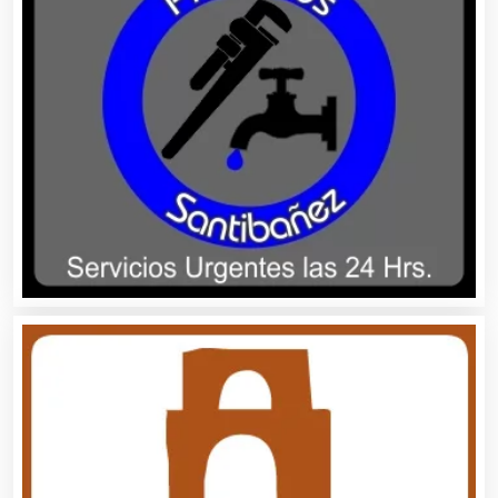
Basculas
Bebidas
Belleza
Bordados y Estampados
Boutiques
Buceo
Cafeterías