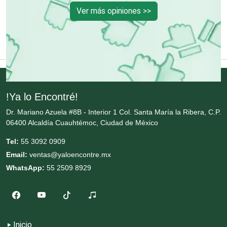
Ver más opiniones >>
Cortinas, Persianas y Alfombras
Cremerías y Salchichonerías
Cristalerías
!Ya lo Encontré!
Dr. Mariano Azuela #8B - Interior 1 Col. Santa María la Ribera, C.P.
Cromadoras
06400 Alcaldía Cuauhtémoc, Ciudad de México
Tel:
55 3092 0909
Decoración de Interiores
Email:
ventas@yaloencontre.mx
WhatsApp:
55 2509 8929
Dentistas
Deportes
Inicio