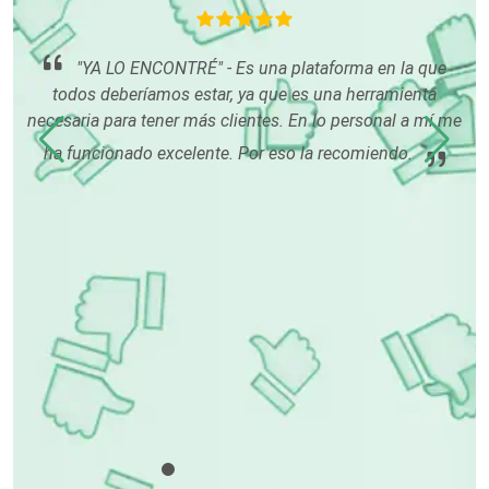
Computadoras
que
me
"YA LO ENCONTRÉ" - Es una plataforma en la que
Conferencias Empresariales
es y
todos deberíamos estar, ya que es una herramienta
que
necesaria para tener más clientes. En lo personal a mí me
l.
ha funcionado excelente. Por eso la recomiendo.
Construcciones en General
Contadores
Control de Plagas
Conversiones Automotrices
Copiadoras