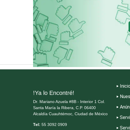
Copiadoras
Cristalerías
Dentistas
Dermatólogos
Inici
Dulcerías
!Ya lo Encontré!
Nues
Dr. Mariano Azuela #8B - Interior 1 Col.
Electricidad y Plomería
Anún
Santa María la Ribera, C.P. 06400
Alcaldía Cuauhtémoc, Ciudad de México
Serv
Tel:
55 3092 0909
Elevadores y Ascensores
Serv