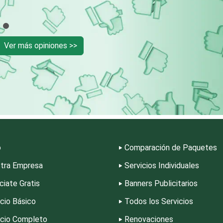
Cortinas, Persianas y
Cremerías y
Alfombras
Salchichonerías
Ver más opiniones >>
Cromadoras
Decoración de Inte
Deportes
Depósitos Dentale
Desarrollo de Software
Desperdicios Indust
o
Comparación de Paquetes
Edecanes
Editores
tra Empresa
Servicios Individuales
Electrodomésticos
Electrónica
ciate Gratis
Banners Publicitarios
icio Básico
Todos los Servicios
Empaques y Embalajes
Empresas de Limpi
icio Completo
Renovaciones