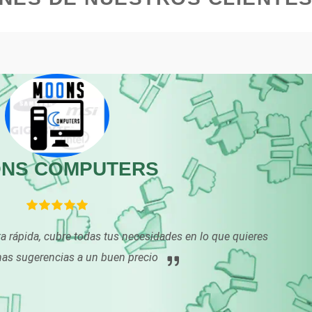
Carpinterías
Centros Comercial
Centros de Nutrición
Centros Turísticos
Cibercafés
Clínicas de Belleza
Clínicas y Hospitales
Clubes Deportivos
NS COMPUTERS
Combustibles y
Compresores de ai
Lubricantes
ta rápida, cubre todas tus necesidades en lo que quieres
Conferencias
Construcciones en
Empresariales
General
nas sugerencias a un buen precio
Conversiones
Control de Plagas
Automotrices