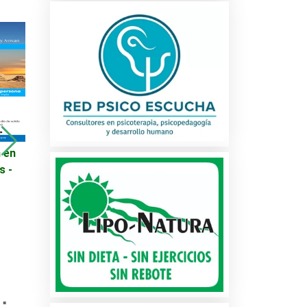
 en
Viajes - Promoción en
Manguera superior
s -
Destinos Turísticos -
radiador motor Ford
Colombia
Sable
cio
: