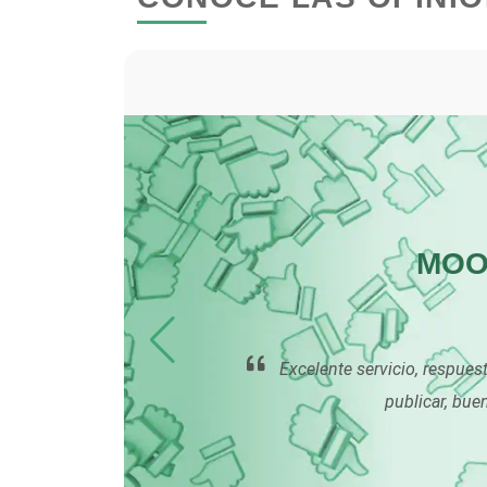
Carnicerías
Centros de Espectáculos
Cerrajerías
Clínicas de Rehabilitación
 GM Y
MOO
Cocinas Integrales
Excelente servicio, respues
Computadoras
publicar, bue
 No
ún que
Contadores
 equipo