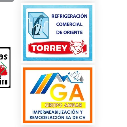
a
os
es
es
os
s y