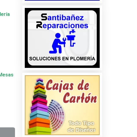
dería
y Mesas