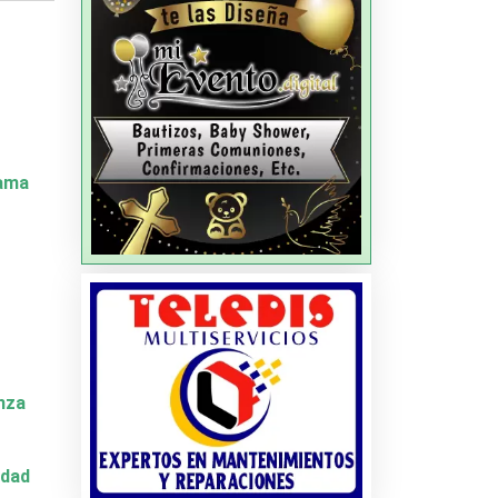
Dama
nza
idad