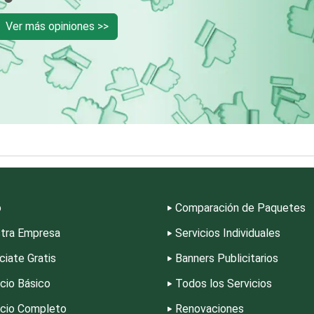
Ver más opiniones >>
Cromadoras
Decoración de Inte
Deportes
Depósitos Dentale
Desarrollo de Software
Desperdicios Indust
Edecanes
Editores
o
Comparación de Paquetes
Electrodomésticos
Electrónica
tra Empresa
Servicios Individuales
ciate Gratis
Banners Publicitarios
Empaques y Embalajes
Empresas de Limpi
icio Básico
Todos los Servicios
icio Completo
Renovaciones
Enfermedades de la Piel
Enfermeras