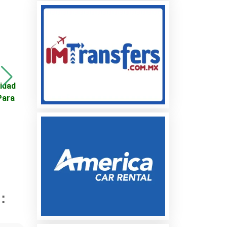
idad
CRIADORAS
Motor elevador cristal
Para
ELECTRICAS EN
Ford Expedition
BATERIA DE 1, 2, 3, 4 Y
5 PISOS
cio
:
es