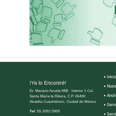
Cristalerías
Dentistas
Dermatólogos
Dulcerías
Inici
Electricidad y Plomería
!Ya lo Encontré!
Nues
Dr. Mariano Azuela #8B - Interior 1 Col.
Anún
Santa María la Ribera, C.P. 06400
Elevadores y Ascensores
Alcaldía Cuauhtémoc, Ciudad de México
Serv
Tel:
55 3092 0909
Serv
Energía Solar