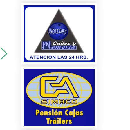
a
os
es
es
os
s y