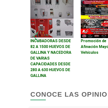
Autopartes Eléctricas
Bancos
Basculas
iginal caja
INCUBADORAS DESDE
Promoción de
s Aveo, G3
82 A 1500 HUEVOS DE
Afinación Mayo
GALLINA Y NACEDORA
Vehículos
Bordados y Estampados
DE VARIAS
CAPACIDADES DESDE
Cafeterías
280 A 630 HUEVOS DE
GALLINA
Camiones para Fletes
CONOCE LAS OPINIO
Carnicerías