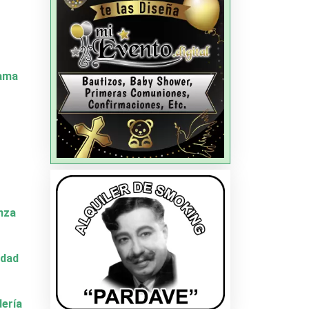
Dama
nza
idad
dería