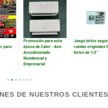
Avaluos
Balnearios
Banquetes
Bares y Cantinas
Bebidas
Belleza
Promoción para esta
Juego birlos segur
r para
época de Calor - Aire
ruedas originales 
Acondicionado
birlos de 1/2 "
Boutiques
Buceo
Residencial y
Empresarial
Cajas de Ahorro
Cámaras de Comer
Cancelería de Aluminio
Capacitación
NES DE NUESTROS CLIENTES
Carpinterías
Centros Comercial