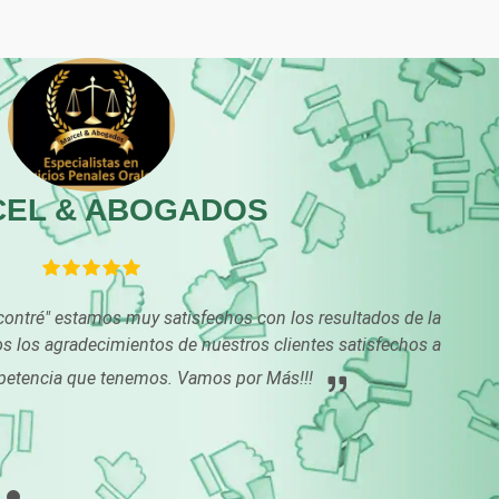
Centros de Nutrición
Centros Turísticos
Cibercafés
Clínicas de Belleza
Clínicas y Hospitales
Clubes Deportivos
EL & ABOGADOS
Combustibles y
Compresores de ai
Lubricantes
ncontré" estamos muy satisfechos con los resultados de la
Conferencias
Construcciones en
s los agradecimientos de nuestros clientes satisfechos a
Empresariales
General
petencia que tenemos. Vamos por Más!!!
Conversiones
Control de Plagas
Automotrices
Cortinas, Persianas y
Cremerías y
Alfombras
Salchichonerías