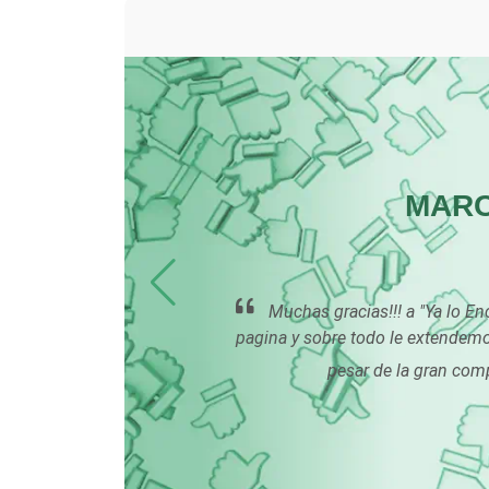
Centros de Espectáculos
Cerrajerías
Clínicas de Rehabilitación
LUS
MARC
Cocinas Integrales
 la
Muchas gracias!!! a "Ya lo E
Computadoras
o de
pagina y sobre todo le extendemo
ento
pesar de la gran com
s.
Contadores
Copiadoras