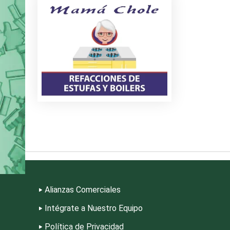
Agradezco la atención al Equipo de ¡Ya lo
todo su gran profesional
riores
s
riales
Alianzas Comerciales
Intégrate a Nuestro Equipo
Política de Privacidad