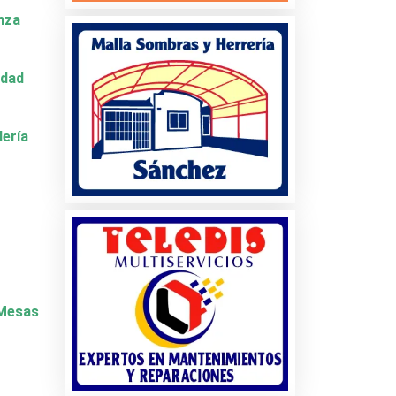
nza
idad
dería
y Mesas