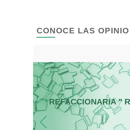
Camiones para Fletes
CONOCE LAS OPINIO
Carnicerías
Centros de Espectáculos
Cerrajerías
Clínicas de Rehabilitación
N
REFACCIONARIA " 
ROLLO
Cocinas Integrales