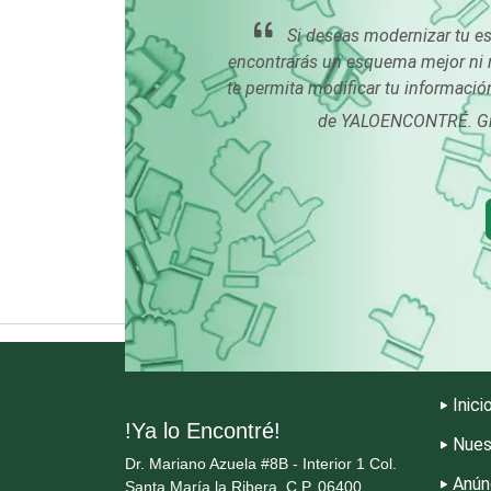
Computadoras
Si deseas modernizar tu e
encontrarás un esquema mejor ni 
tiles
Contadores
te permita modificar tu información
de YALOENCONTRÉ. Grac
Copiadoras
Cristalerías
Dentistas
Dermatólogos
Inici
!Ya lo Encontré!
Nues
Dulcerías
Dr. Mariano Azuela #8B - Interior 1 Col.
Anún
Santa María la Ribera, C.P. 06400