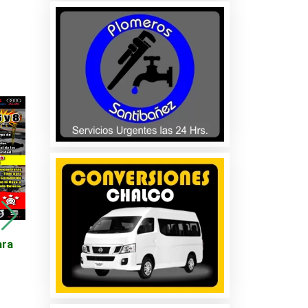
os
s y
Alternador Spirit,
CORTE GRATIS!!
ara
Shadow, New Yorker
cio