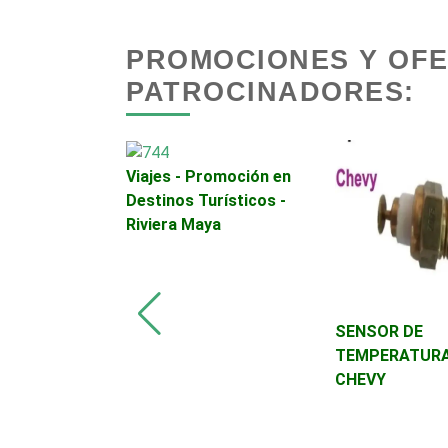
Asociaciones
PROMOCIONES Y OF
Empresariales
PATROCINADORES:
Autobuses
Viajes - Promoción en
Autopartes Eléctricas
Destinos Turísticos -
Riviera Maya
Bancos
Basculas
iginal Ford
SENSOR DE
TEMPERATURA
CHEVY
Bordados y Estampados
Cafeterías