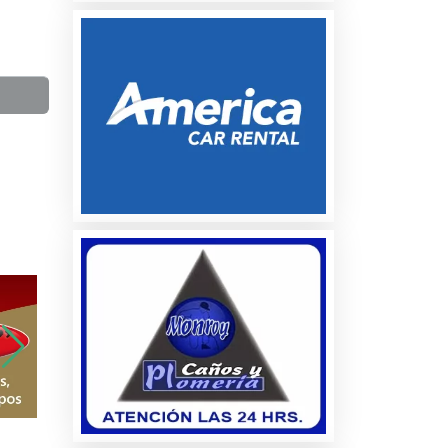
a
os
es
es