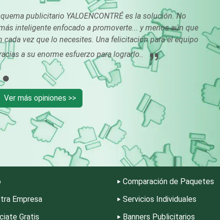
Conferencias
Construcciones en
Empresariales
General
squema publicitario YALOENCONTRÉ es la solución. No
más inteligente enfocado a promoverte... y menos aún que
Conversiones
Control de Plagas
 cada vez que lo necesites. Una felicitación para el equipo
Automotrices
ias a su enorme esfuerzo para lograrlo..
Cortinas, Persianas y
Cremerías y
Alfombras
Salchichonerías
Ver más opiniones >>
Cromadoras
Decoración de Inte
Deportes
Depósitos Dentale
Desarrollo de Software
Desperdicios Indust
o
Comparación de Paquetes
tra Empresa
Servicios Individuales
Edecanes
Editores
ciate Gratis
Banners Publicitarios