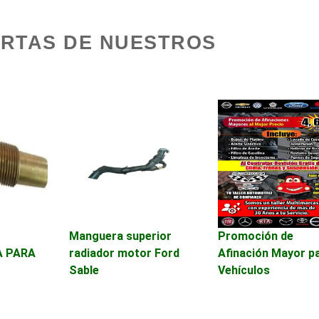
Audio, Sonido e
Audios para Event
ERTAS DE NUESTROS
Iluminación
Automóviles Nuevo
Automatización
Usados
Avaluos
Balnearios
Banquetes
Bares y Cantinas
Bebidas
Belleza
Manguera superior
Promoción de
 PARA
radiador motor Ford
Afinación Mayor p
Sable
Vehículos
Boutiques
Buceo
Cajas de Ahorro
Cámaras de Comer