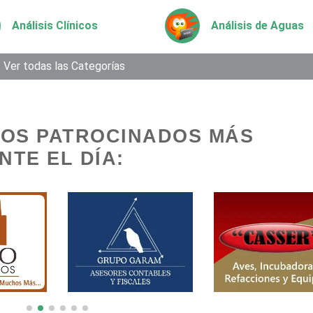
Análisis Clínicos
Análisis de Aguas
Aparatos y Equipos
Ver todas las Categorías
Arquitectos
Eléctricos
Artesanías
Artículos de Oficin
IOS PATROCINADOS MÁS
TE EL DÍA:
Artículos Deportivos
Artículos Importad
Artículos para Regalos
Artículos Personal
Aseguradoras
Asesores Técnicos
Asilos
Asociaciones Civil