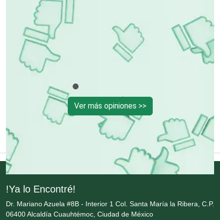
Control de Plagas
Conversiones Automotrices
Copiadoras
Ver más opiniones >>
Cortinas, Persianas y Alfombras
Cremerías y Salchichonerías
Cristalerías
!Ya lo Encontré!
Dr. Mariano Azuela #8B - Interior 1 Col. Santa María la Ribera, C.P.
Cromadoras
06400 Alcaldía Cuauhtémoc, Ciudad de México