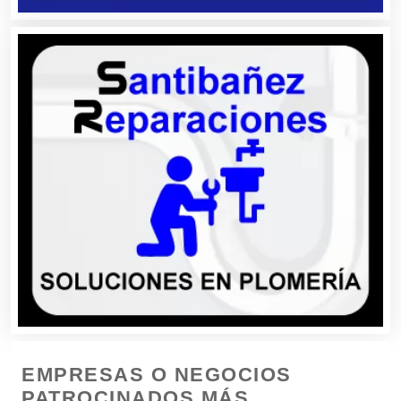
Boutiques
Buceo
Cafeterías
Cajas de Ahorro
Cámaras de Comercio
Camiones para Fletes
EMPRESAS O NEGOCIOS
Cancelería de Aluminio
PATROCINADOS MÁS