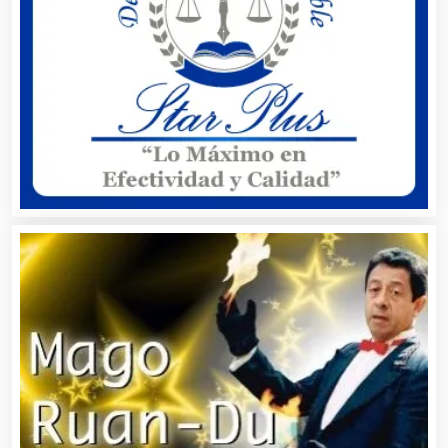
Audios para Eventos
Autobuses
Automatización
Automóviles Nuevos y Usados
Autopartes Eléctricas
Avaluos
Balnearios