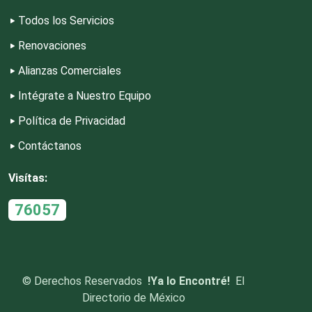
Todos los Servicios
Dulcerías
Renovaciones
Alianzas Comerciales
Edecanes
Intégrate a Nuestro Equipo
Política de Privacidad
Editores
Contáctanos
Electricidad y Plomería
Visítas:
76057
Electrodomésticos
Electrónica
©
Derechos Reservados
!Ya lo Encontré!
El
Directorio de México
Elevadores y Ascensores