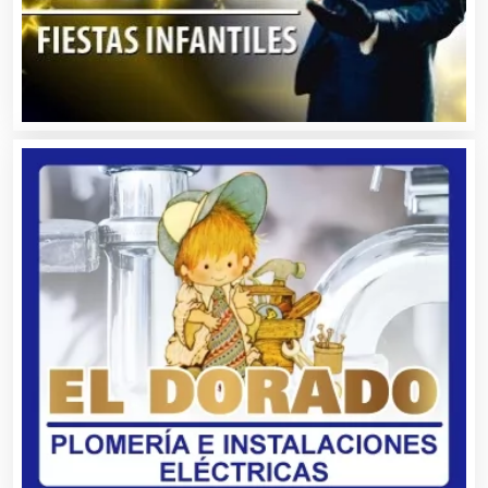
Bancos
Banquetes
Bares y Cantinas
Basculas
Bebidas
Belleza
Bordados y Estampados