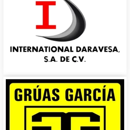
Alquiler de Sillas y Mesas
Alquiler de Trajes de Etiqueta
Alta Costura
Aluminio
Ambulancias
Análisis Clínicos
Análisis de Aguas