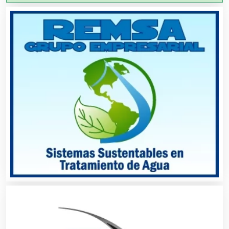
Aire Acondicionado
Alarmas
Albercas
Alimentos
Almacenaje
Alquiler de Autos
Alquiler de Equipos para Fiestas