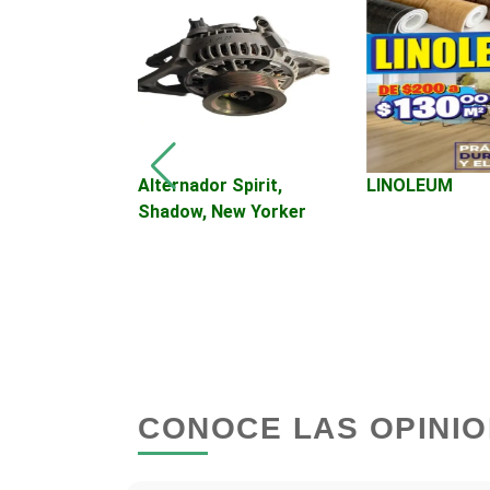
Autopartes Eléctricas
Bancos
Basculas
iginal Ford
Alternador Spirit,
LINOLEUM
Shadow, New Yorker
Bordados y Estampados
Cafeterías
Camiones para Fletes
CONOCE LAS OPINIO
Carnicerías