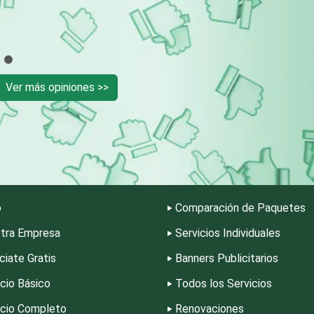
Cromadoras
Decoración de Inte
Deportes
Depósitos Dentale
Ver más opiniones >>
Desarrollo de Software
Desperdicios Indust
Edecanes
Editores
o
Comparación de Paquetes
Electrodomésticos
Electrónica
tra Empresa
Servicios Individuales
ciate Gratis
Banners Publicitarios
Empaques y Embalajes
Empresas de Limpi
icio Básico
Todos los Servicios
icio Completo
Renovaciones
Enfermedades de la Piel
Enfermeras