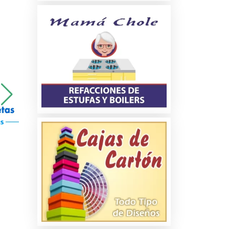
a
os
es
es
os
s y