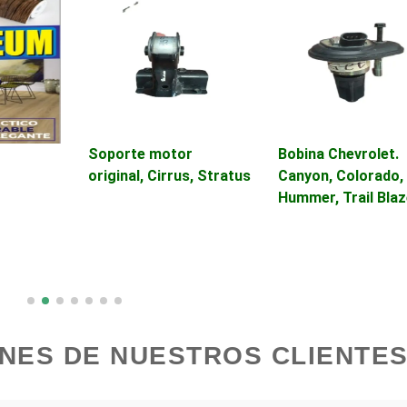
Avaluos
Balnearios
Banquetes
Bares y Cantinas
Bebidas
Belleza
Soporte motor
Bobina Chevrolet.
original, Cirrus, Stratus
Canyon, Colorado,
Hummer, Trail Blaz
Boutiques
Buceo
Cajas de Ahorro
Cámaras de Comer
Cancelería de Aluminio
Capacitación
NES DE NUESTROS CLIENTES
Carpinterías
Centros Comercial