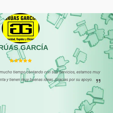
Centros de Nutrición
Centros Turísticos
Cibercafés
Clínicas de Belleza
Clínicas y Hospitales
Clubes Deportivos
RÚAS GARCÍA
Combustibles y
Compresores de ai
Lubricantes
s mucho tiempo contando con sus servicios, estamos muy
Conferencias
Construcciones en
Empresariales
General
nta y tienen muy buenas ideas. Gracias por su apoyo.
Conversiones
Control de Plagas
Automotrices
Cortinas, Persianas y
Cremerías y
Alfombras
Salchichonerías