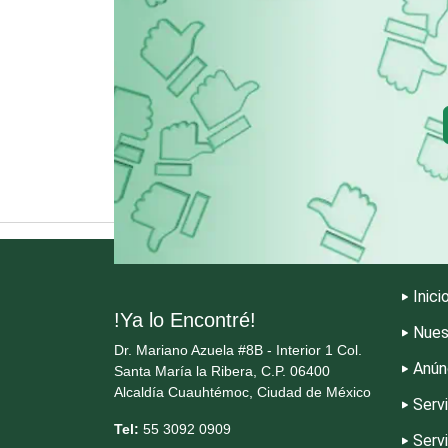
Cristalerías
Dentistas
Dermatólogos
Dulcerías
Inici
Electricidad y Plomería
!Ya lo Encontré!
Nues
Dr. Mariano Azuela #8B - Interior 1 Col.
Anún
Santa María la Ribera, C.P. 06400
Elevadores y Ascensores
Alcaldía Cuauhtémoc, Ciudad de México
Serv
Tel:
55 3092 0909
Serv
Energía Solar