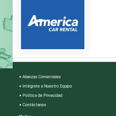
seguir trabajando y
Gracias por tanto, ¡Y
riores
s
riales
Alianzas Comerciales
Intégrate a Nuestro Equipo
Política de Privacidad
eza
Contáctanos