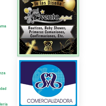
Dama
nza
idad
dería