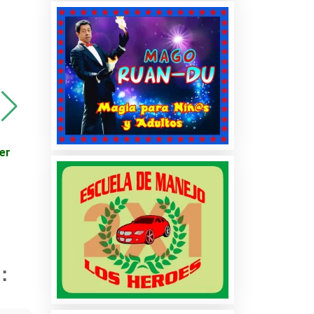
Viajes - Promoción en
Viajes - Promoción en
Destinos Turísticos -
Destinos Turísticos -
er
Colombia
Egipto
cio
:
es