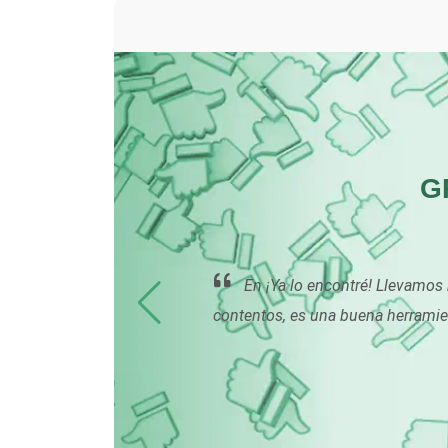
Centros de Espectáculos
Cerrajerías
Clínicas de Rehabilitación
G
Cocinas Integrales
eres
En ¡Ya lo encontré! Llevamo
Computadoras
contentos, es una buena herramie
Contadores
Copiadoras