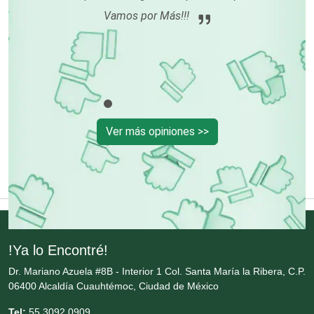
Vamos por Más!!!
Contadores
Control de Plagas
Conversiones Automotrices
Ver más opiniones >>
Copiadoras
Cortinas, Persianas y Alfombras
!Ya lo Encontré!
Cremerías y Salchichonerías
Dr. Mariano Azuela #8B - Interior 1 Col. Santa María la Ribera, C.P.
06400 Alcaldía Cuauhtémoc, Ciudad de México
Cristalerías
Tel:
55 3092 0909