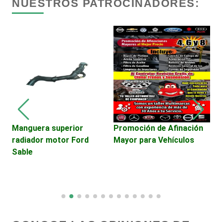
NUESTROS PATROCINADORES:
Centros de Nutrición
Centros Turísticos
Cerrajerías
Cibercafés
2
Manguera superior
Promoción de Afinación
A
radiador motor Ford
Mayor para Vehículos
Clínicas de Belleza
DE
Sable
Clínicas de Rehabilitación
Clínicas y Hospitales