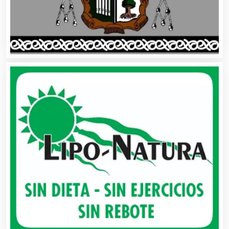
Bordados y Estampados
Boutiques
Buceo
Cafeterías
Cajas de Ahorro
Cámaras de Comercio