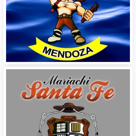
Balnearios
Bancos
Banquetes
Bares y Cantinas
Basculas
Bebidas
Belleza