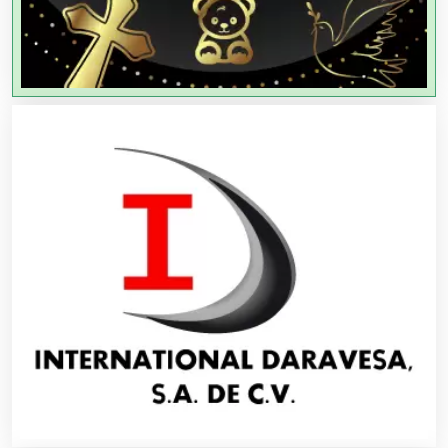
Agua Purificada
Aire Acondicionado
Alarmas
Albercas
Alimentos
Almacenaje
Alquiler de Autos