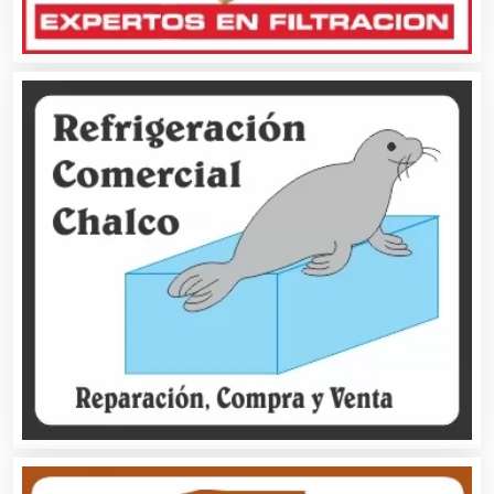
Artículos Publicitarios
Aseguradoras
Asesores Técnicos
Asesoría Fiscal
Asilos
Asociaciones Civiles
Asociaciones Empresariales