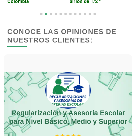
Colombia
birlos de 1/2 "
Clínicas de Rehabilitación
CONOCE LAS OPINIONES DE
Clínicas y Hospitales
NUESTROS CLIENTES:
Clubes Deportivos
Cocinas Integrales
Combustibles y Lubricantes
Regularización y Asesoría Escolar
Compresores de aire
para Nivel Básico, Medio y Superior
Computadoras