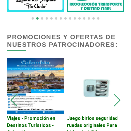
Centros Comerciales
Centros de Espectáculos
PROMOCIONES Y OFERTAS DE
NUESTROS PATROCINADORES:
Centros de Nutrición
Centros Turísticos
Cerrajerías
Cibercafés
E
Viajes - Promoción en
Juego birlos seguridad
C
Destinos Turísticos -
ruedas originales Para
Clínicas de Belleza