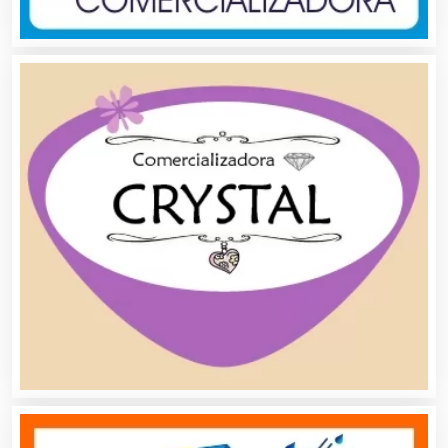
Aluminio
Ambulancias
Análisis Clínicos
Análisis de Aguas
Animadores de Eventos
Aparatos y Equipos Eléctricos
Arquitectos