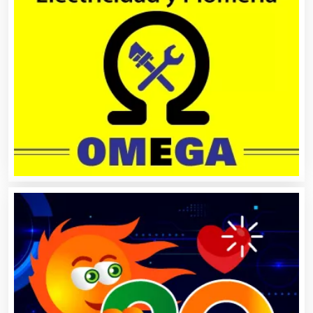
Basculas
Bebidas
Belleza
Bordados y Estampados
Boutiques
Buceo
Cafeterías