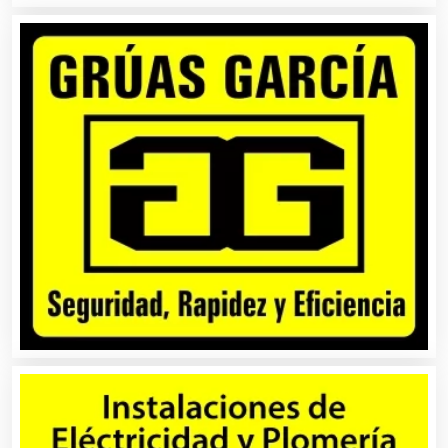
Autopartes Eléctricas
Avaluos
Balnearios
Bancos
Banquetes
Bares y Cantinas