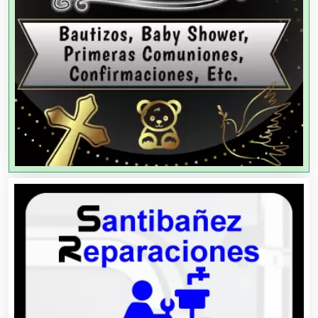
Agricultores
Agricultura y Ganadería
Agua Purificada
Aire Acondicionado
Alarmas
Albercas
Alimentos