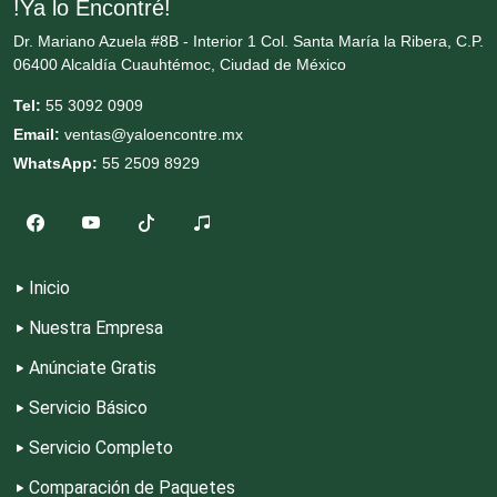
!Ya lo Encontré!
Cortinas, Persianas y Alfombras
Dr. Mariano Azuela #8B - Interior 1 Col. Santa María la Ribera, C.P.
06400 Alcaldía Cuauhtémoc, Ciudad de México
Cremerías y Salchichonerías
Tel:
55 3092 0909
Email:
ventas@yaloencontre.mx
Cristalerías
WhatsApp:
55 2509 8929
Cromadoras
Inicio
Decoración de Interiores
Nuestra Empresa
Anúnciate Gratis
Dentistas
Servicio Básico
Servicio Completo
Deportes
Comparación de Paquetes