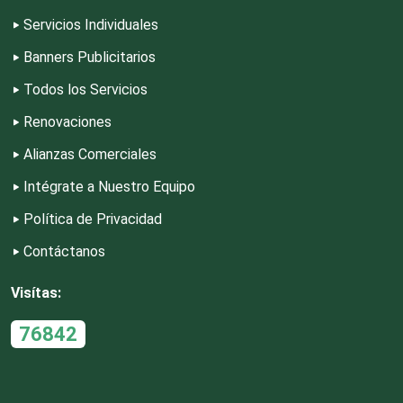
Depósitos Dentales
Servicios Individuales
Banners Publicitarios
Dermatólogos
Todos los Servicios
Renovaciones
Desarrollo de Software
Alianzas Comerciales
Intégrate a Nuestro Equipo
Desperdicios Industriales
Política de Privacidad
Contáctanos
Dulcerías
Visítas:
Edecanes
76842
Editores