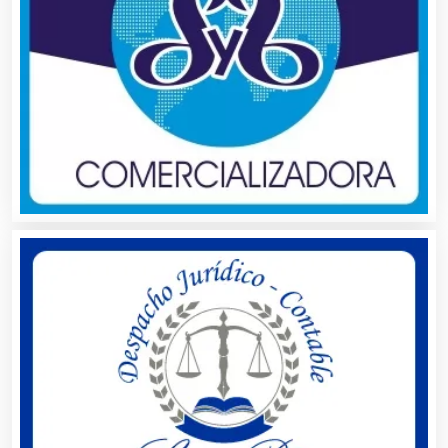
Bebidas
Belleza
Bordados y Estampados
Boutiques
Buceo
Cafeterías
Cajas de Ahorro