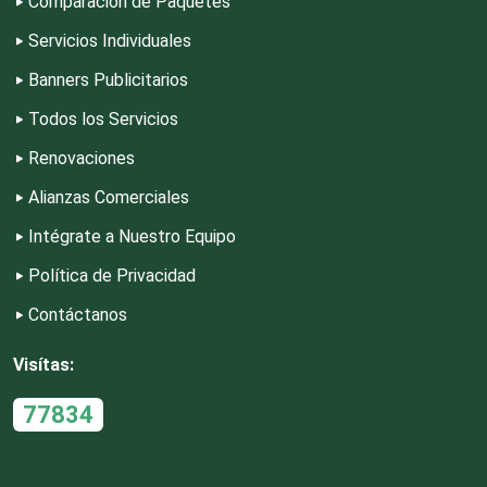
Comparación de Paquetes
Servicios Individuales
Dermatólogos
Banners Publicitarios
Todos los Servicios
Desarrollo de Software
Renovaciones
Alianzas Comerciales
Desperdicios Industriales
Intégrate a Nuestro Equipo
Dulcerías
Política de Privacidad
Contáctanos
Edecanes
Visítas:
77834
Editores