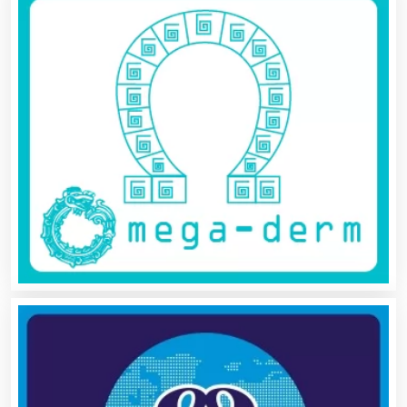
Autopartes Eléctricas
Avaluos
Balnearios
Bancos
Banquetes
Bares y Cantinas
Basculas