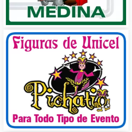
Automatización
Automóviles Nuevos y Usados
Autopartes Eléctricas
Avaluos
Balnearios
Bancos
Banquetes