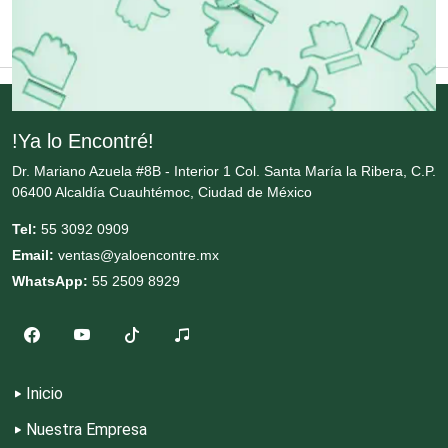
Copiadoras
Cortinas, Persianas y Alfombras
!Ya lo Encontré!
Cremerías y Salchichonerías
Dr. Mariano Azuela #8B - Interior 1 Col. Santa María la Ribera, C.P.
06400 Alcaldía Cuauhtémoc, Ciudad de México
Cristalerías
Tel:
55 3092 0909
Email:
ventas@yaloencontre.mx
WhatsApp:
55 2509 8929
Cromadoras
Decoración de Interiores
Inicio
Dentistas
Nuestra Empresa