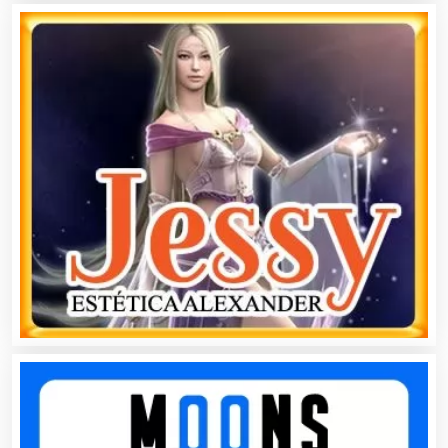
Bares y Cantinas
Basculas
Bebidas
Belleza
Bordados y Estampados
Boutiques
Buceo