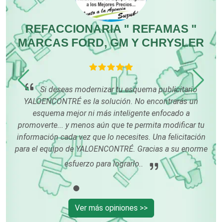
Compresores de aire
REFACCIONARIA " REFAMAS "
MARCAS FORD, GM Y CHRYSLER
Computadoras
Conferencias Empresariales
co
o
Si deseas modernizar tu esquema publicitario
os
YALOENCONTRÉ es la solución. No encontrarás un
Construcciones en General
esquema mejor ni más inteligente enfocado a
promoverte... y menos aún que te permita modificar tu
información cada vez que lo necesites. Una felicitación
Contadores
para el equipo de YALOENCONTRÉ. Gracias a su enorme
esfuerzo para lograrlo..
Control de Plagas
Conversiones Automotrices
Ver más opiniones >>