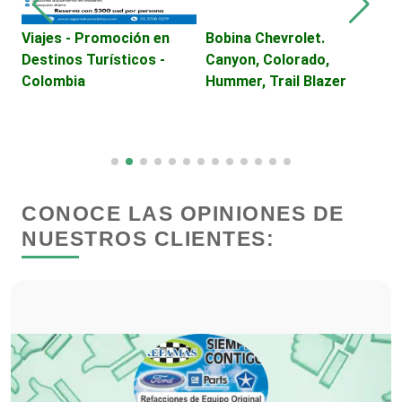
Cibercafés
Viajes - Promoción en
Bobina Chevrolet.
A
Destinos Turísticos -
Canyon, Colorado,
Clínicas de Belleza
Colombia
Hummer, Trail Blazer
Clínicas de Rehabilitación
Clínicas y Hospitales
CONOCE LAS OPINIONES DE
NUESTROS CLIENTES:
Clubes Deportivos
Cocinas Integrales
Combustibles y Lubricantes