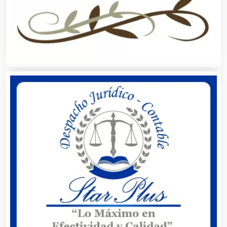
Alta Costura
Aluminio
Ambulancias
Análisis Clínicos
Análisis de Aguas
Animadores de Eventos
Aparatos y Equipos Eléctricos