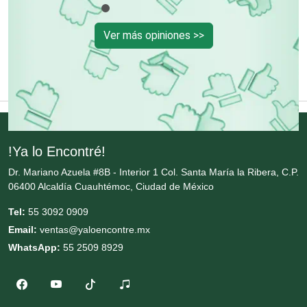
Contadores
Ver más opiniones >>
Control de Plagas
Conversiones Automotrices
Copiadoras
!Ya lo Encontré!
Dr. Mariano Azuela #8B - Interior 1 Col. Santa María la Ribera, C.P.
Cortinas, Persianas y Alfombras
06400 Alcaldía Cuauhtémoc, Ciudad de México
Tel:
55 3092 0909
Cremerías y Salchichonerías
Email:
ventas@yaloencontre.mx
WhatsApp:
55 2509 8929
Cristalerías