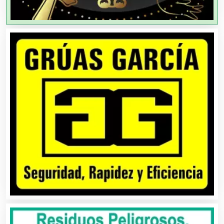
Aire Acondicionado
Alarmas
Albercas
Alimentos
Almacenaje
Alquiler de Autos
Alquiler de Equipos para Fiestas