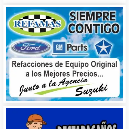
Aseguradoras
Asesores Técnicos
Asesoría Fiscal
Asilos
Asociaciones Civiles
Asociaciones Empresariales
Audio, Sonido e Iluminación