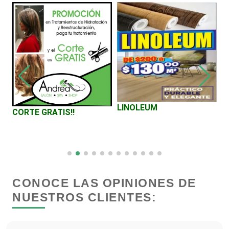
Centros Turísticos
Cerrajerías
Cibercafés
LINOLEUM
V
CORTE GRATIS!!
C
Clínicas de Belleza
T
Clínicas de Rehabilitación
CONOCE LAS OPINIONES DE
Clínicas y Hospitales
NUESTROS CLIENTES:
Clubes Deportivos