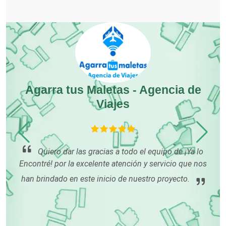
Cocinas Integrales
Combustibles y Lubricantes
Agarra tus Maletas - Agencia de
Compresores de aire
Viajes
Computadoras
sa
Quiero dar las gracias a todo el equipo de ¡Ya lo
Conferencias Empresariales
le
Encontré! por la excelente atención y servicio que nos
los
sa
ado
han brindado en este inicio de nuestro proyecto.
ré!
Construcciones en General