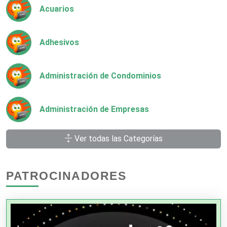
Acuarios
Adhesivos
Administración de Condominios
Administración de Empresas
Ver todas las Categorías
Agencias Aduanales
PATROCINADORES
Agencias de Autos
Agencias de Cobranza