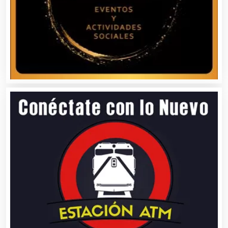
Bancos
Banquetes
Bares y Cantinas
Basculas
Bebidas
Belleza