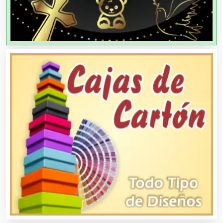
Agua Purificada
Aire Acondicionado
Alarmas
Albercas
Alimentos
Almacenaje
Alquiler de Autos