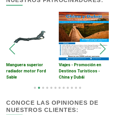
NUESTROS PATROCINADORES:
Centros de Nutrición
Centros Turísticos
Cerrajerías
Cibercafés
Manguera superior
Viajes - Promoción en
A
radiador motor Ford
Destinos Turísticos -
S
Clínicas de Belleza
Sable
China y Dubái
Clínicas de Rehabilitación
CONOCE LAS OPINIONES DE
Clínicas y Hospitales
NUESTROS CLIENTES: