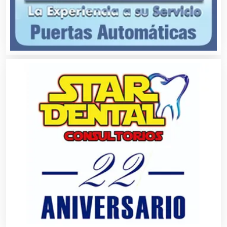
Bordados y Estampados
Boutiques
Buceo
Cafeterías
Cajas de Ahorro
Cámaras de Comercio