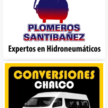
Análisis de Aguas
Animadores de Eventos
Aparatos y Equipos Eléctricos
Arquitectos
Artes Gráficas
Artesanías
Artículos de Oficina