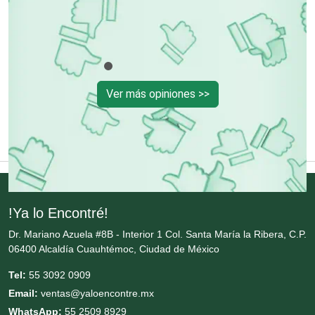
Contadores
Control de Plagas
Ver más opiniones >>
Conversiones Automotrices
Copiadoras
!Ya lo Encontré!
Cortinas, Persianas y Alfombras
Dr. Mariano Azuela #8B - Interior 1 Col. Santa María la Ribera, C.P.
06400 Alcaldía Cuauhtémoc, Ciudad de México
Cremerías y Salchichonerías
Tel:
55 3092 0909
Email:
ventas@yaloencontre.mx
Cristalerías
WhatsApp:
55 2509 8929