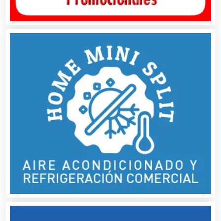
Artículos Publicitarios
Aseguradoras
Asesores Técnicos
Asesoría Fiscal
Asilos
Asociaciones Civiles
Asociaciones Empresariales