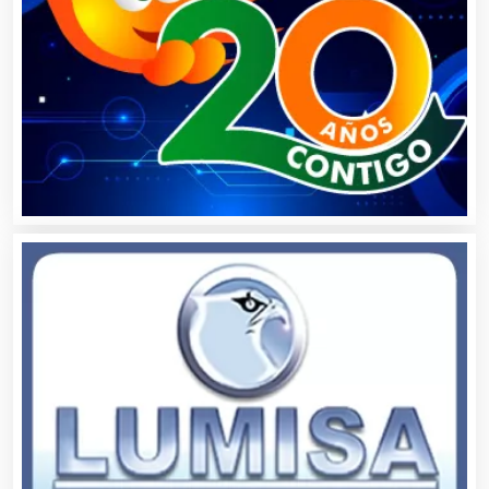
Balnearios
Bancos
Banquetes
Bares y Cantinas
Basculas
Bebidas
Belleza