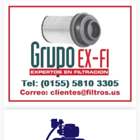
Alquiler de Equipos para Fiestas
Alquiler de Sillas y Mesas
Alquiler de Trajes de Etiqueta
Alta Costura
Aluminio
Ambulancias
Análisis Clínicos