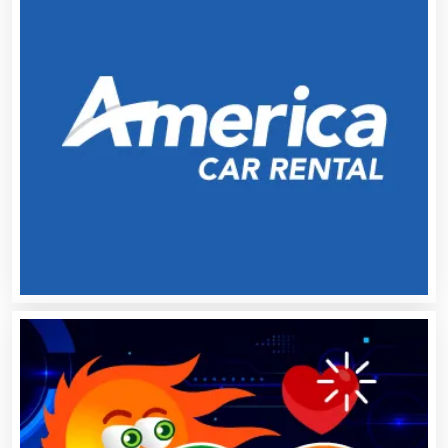
Audio, Sonido e Iluminación
Audios para Eventos
Autobuses
Automatización
Automóviles Nuevos y Usados
Autopartes Eléctricas
Avaluos