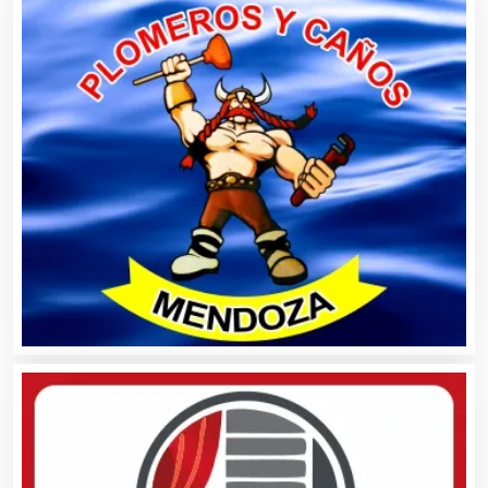
Autopartes Eléctricas
Avaluos
Balnearios
Bancos
Banquetes
Bares y Cantinas
Basculas