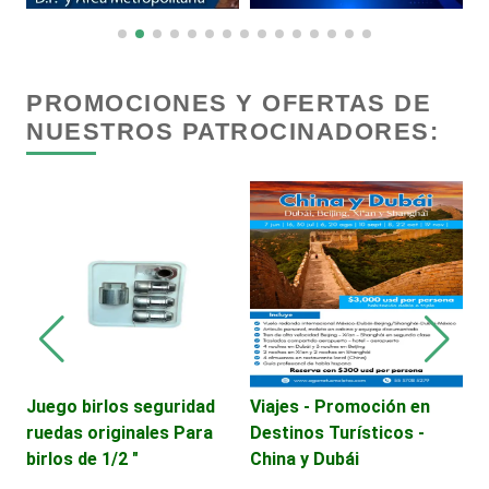
Centros Comerciales
Centros de Espectáculos
PROMOCIONES Y OFERTAS DE
NUESTROS PATROCINADORES:
Centros de Nutrición
Centros Turísticos
Cerrajerías
Cibercafés
Juego birlos seguridad
Viajes - Promoción en
V
ruedas originales Para
Destinos Turísticos -
C
Clínicas de Belleza
birlos de 1/2 "
China y Dubái
T