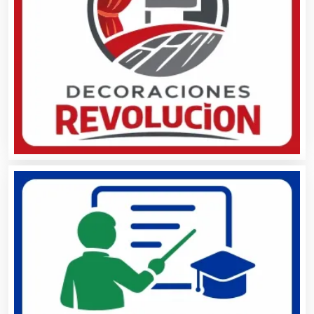
Bebidas
Belleza
Bordados y Estampados
Boutiques
Buceo
Cafeterías
Cajas de Ahorro