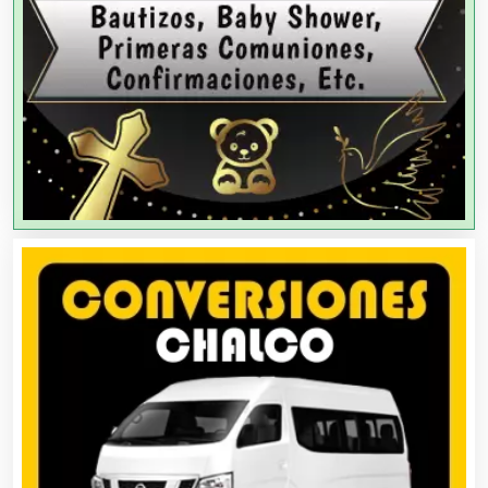
Agricultores
Agricultura y Ganadería
Agua Purificada
Aire Acondicionado
Alarmas
Albercas
Alimentos