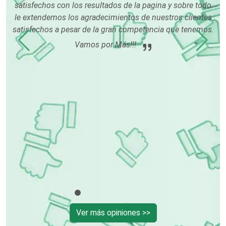
satisfechos con los resultados de la pagina y sobre todo
o
Conferencias Empresariales
le extendemos los agradecimientos de nuestros clientes
os
satisfechos a pesar de la gran competencia que tenemos.
po
Vamos por Más!!!
du
Construcciones en General
Contadores
Control de Plagas
Conversiones Automotrices
Copiadoras
Ver más opiniones >>
Cortinas, Persianas y Alfombras