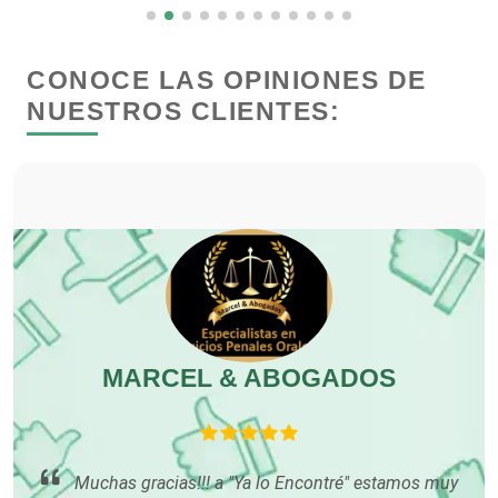
Clínicas de Rehabilitación
CONOCE LAS OPINIONES DE
Clínicas y Hospitales
NUESTROS CLIENTES:
Clubes Deportivos
Cocinas Integrales
Combustibles y Lubricantes
MARCEL & ABOGADOS
Compresores de aire
Computadoras
Muchas gracias!!! a "Ya lo Encontré" estamos muy