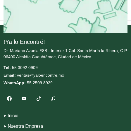
Cremerías y Salchichonerías
Cristalerías
!Ya lo Encontré!
Dr. Mariano Azuela #8B - Interior 1 Col. Santa María la Ribera, C.P.
Cromadoras
06400 Alcaldía Cuauhtémoc, Ciudad de México
Tel:
55 3092 0909
Decoración de Interiores
Email:
ventas@yaloencontre.mx
WhatsApp:
55 2509 8929
Dentistas
Deportes
Inicio
Nuestra Empresa
Depósitos Dentales