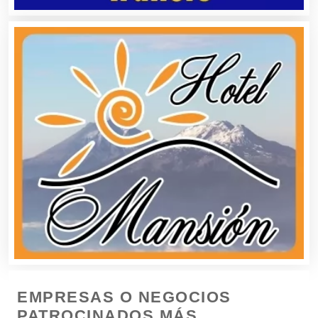
Boutiques
Buceo
Cafeterías
Cajas de Ahorro
Cámaras de Comercio
Camiones para Fletes
EMPRESAS O NEGOCIOS
Cancelería de Aluminio
PATROCINADOS MÁS