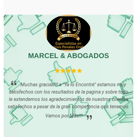
Cocinas Integrales
Combustibles y Lubricantes
Compresores de aire
MARCEL & ABOGADOS
Computadoras
Conferencias Empresariales
r
Muchas gracias!!! a "Ya lo Encontré" estamos muy
o
satisfechos con los resultados de la pagina y sobre todo
co
ido
le extendemos los agradecimientos de nuestros clientes
Construcciones en General
satisfechos a pesar de la gran competencia que tenemos.
Vamos por Más!!!
Contadores