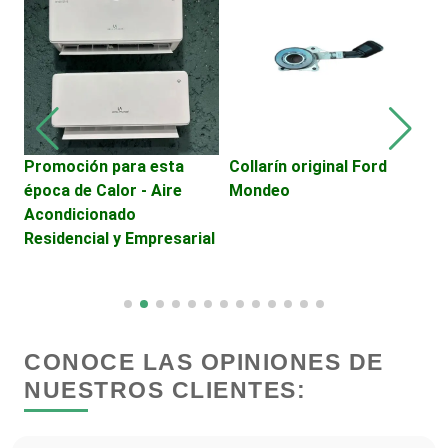
Cerrajerías
Cibercafés
Promoción para esta
Collarín original Ford
B
época de Calor - Aire
Mondeo
C
Clínicas de Belleza
Acondicionado
H
Residencial y Empresarial
Clínicas de Rehabilitación
Clínicas y Hospitales
CONOCE LAS OPINIONES DE
NUESTROS CLIENTES:
Clubes Deportivos