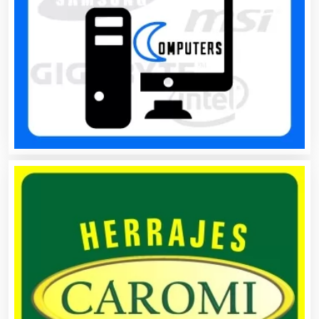
Audios para Eventos
Autobuses
Automatización
Automóviles Nuevos y Usados
Autopartes Eléctricas
Avaluos
Balnearios