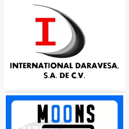
Asesores Técnicos
Asesoría Fiscal
Asilos
Asociaciones Civiles
Asociaciones Empresariales
Audio, Sonido e Iluminación