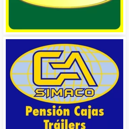
Bancos
Banquetes
Bares y Cantinas
Basculas
Bebidas
Belleza
Bordados y Estampados