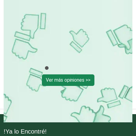
Control de Plagas
Conversiones Automotrices
Copiadoras
Cortinas, Persianas y Alfombras
Ver más opiniones >>
Cremerías y Salchichonerías
Cristalerías
Cromadoras
!Ya lo Encontré!