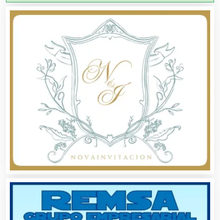
Aire Acondicionado
Alarmas
Albercas
Alimentos
Almacenaje
Alquiler de Autos
Alquiler de Equipos para Fiestas