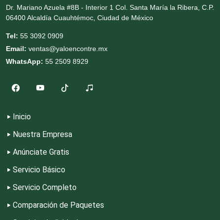
Dr. Mariano Azuela #8B - Interior 1 Col. Santa María la Ribera, C.P.
06400 Alcaldía Cuauhtémoc, Ciudad de México
Decoración de Interiores
Tel:
55 3092 0909
Email:
ventas@yaloencontre.mx
Dentistas
WhatsApp:
55 2509 8929
Deportes
Depósitos Dentales
Inicio
Nuestra Empresa
Dermatólogos
Anúnciate Gratis
Servicio Básico
Desarrollo de Software
Servicio Completo
Comparación de Paquetes
Desperdicios Industriales