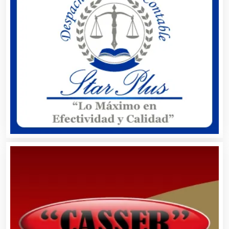
Avaluos
Balnearios
Bancos
Banquetes
Bares y Cantinas
Basculas