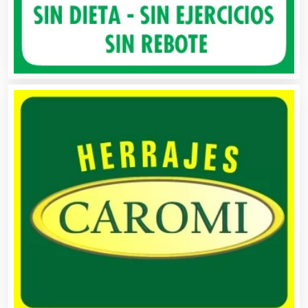
Artículos Personales
Artículos Publicitarios
Aseguradoras
Asesores Técnicos
Asesoría Fiscal
Asilos
Asociaciones Civiles