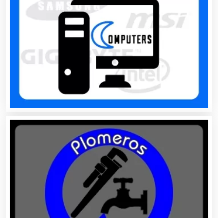
Clínicas y Hospitales
Clubes Deportivos
Cocinas Integrales
Combustibles y Lubricantes
Compresores de aire
Computadoras