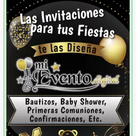
Agricultura y Ganadería
Agua Purificada
Aire Acondicionado
Alarmas
Albercas
Alimentos
Almacenaje