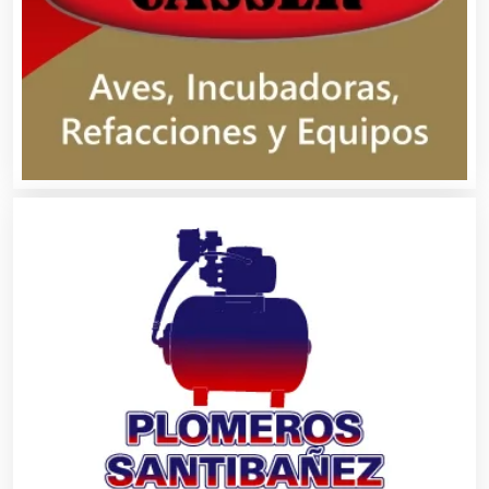
Bebidas
Belleza
Bordados y Estampados
Boutiques
Buceo
Cafeterías
Cajas de Ahorro