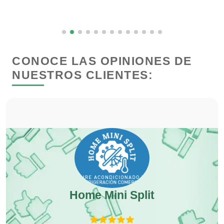
Dermatólogos
Desarrollo de Software
CONOCE LAS OPINIONES DE
NUESTROS CLIENTES:
Desperdicios Industriales
Dulcerías
Edecanes
Editores
 -
Home Mini Split
Electricidad y Plomería