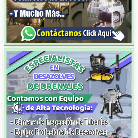
Ambulancias
Análisis Clínicos
Análisis de Aguas
Animadores de Eventos
Aparatos y Equipos Eléctricos
Arquitectos
Artes Gráficas