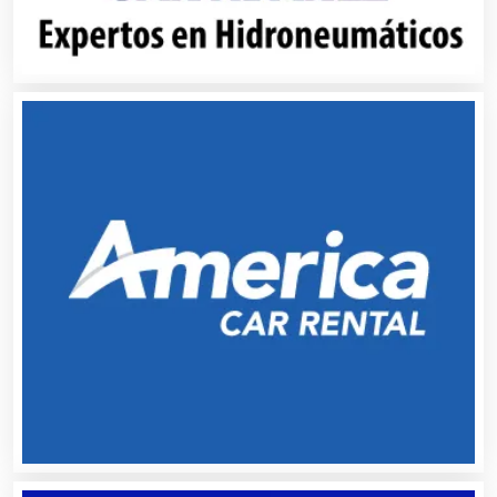
Cámaras de Comercio
Camiones para Fletes
Cancelería de Aluminio
Capacitación
Carnicerías
Carpinterías
Centros Comerciales