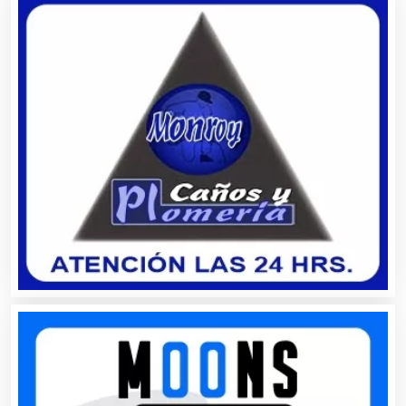
Centros de Espectáculos
Centros de Nutrición
Centros Turísticos
Cerrajerías
Cibercafés
Clínicas de Belleza
Clínicas de Rehabilitación