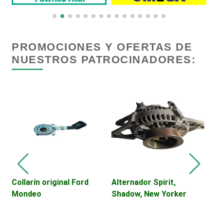
Cremerías y Salchichonerías
Cristalerías
PROMOCIONES Y OFERTAS DE
NUESTROS PATROCINADORES:
Cromadoras
Decoración de Interiores
Dentistas
Deportes
Collarín original Ford
Alternador Spirit,
C
Mondeo
Shadow, New Yorker
E
Depósitos Dentales
5