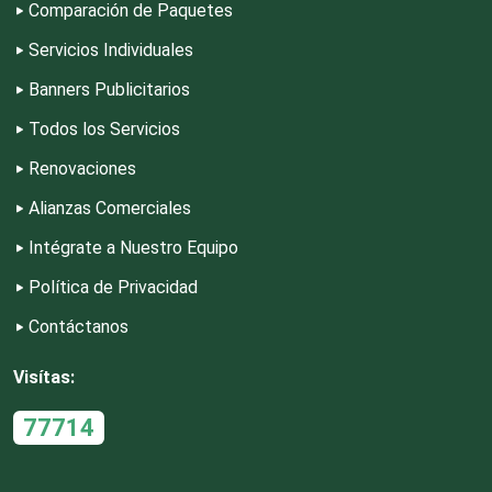
Escuelas de Conducción
Comparación de Paquetes
Servicios Individuales
Escuelas de Gastronomía
Banners Publicitarios
Todos los Servicios
Escuelas de Idiomas
Renovaciones
Alianzas Comerciales
Escuelas de Manejo
Intégrate a Nuestro Equipo
Política de Privacidad
Escuelas de Masaje y Quiropráctica
Contáctanos
Escuelas y Academias
Visítas:
77714
Estanterías