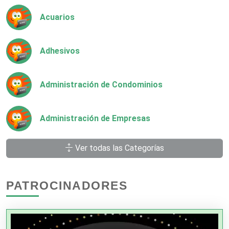
Acuarios
Adhesivos
Administración de Condominios
Administración de Empresas
Ver todas las Categorías
Agencias Aduanales
PATROCINADORES
Agencias de Autos
Agencias de Cobranza