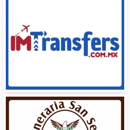
Alquiler de Equipos para Fiestas
Alquiler de Sillas y Mesas
Alquiler de Trajes de Etiqueta
Alta Costura
Aluminio
Ambulancias
Análisis Clínicos