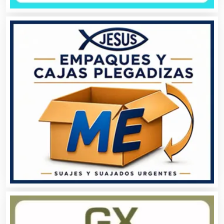
Aseguradoras
Asesores Técnicos
Asesoría Fiscal
Asilos
Asociaciones Civiles
Asociaciones Empresariales
Audio, Sonido e Iluminación