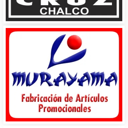
Bordados y Estampados
Boutiques
Buceo
Cafeterías
Cajas de Ahorro
Cámaras de Comercio
Camiones para Fletes