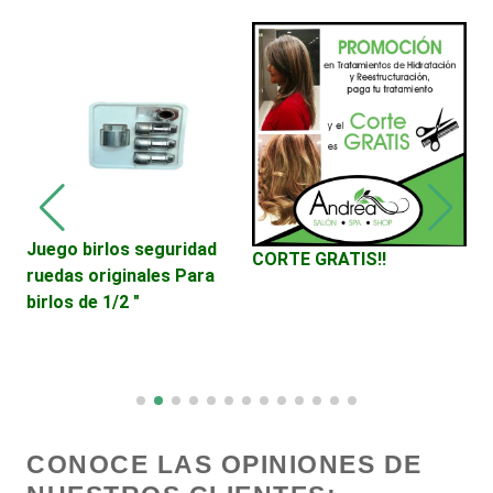
Centros Turísticos
Cerrajerías
Cibercafés
Juego birlos seguridad
V
CORTE GRATIS!!
ruedas originales Para
D
Clínicas de Belleza
birlos de 1/2 "
C
Clínicas de Rehabilitación
Clínicas y Hospitales
CONOCE LAS OPINIONES DE