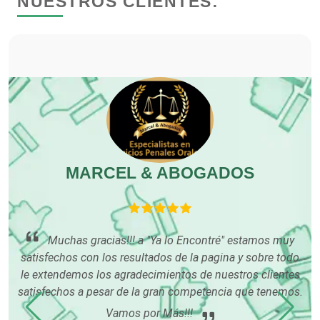
NUESTROS CLIENTES:
Clubes Deportivos
Cocinas Integrales
Combustibles y Lubricantes
Compresores de aire
MARCEL & ABOGADOS
Computadoras
Conferencias Empresariales
Muchas gracias!!! a "Ya lo Encontré" estamos muy
satisfechos con los resultados de la pagina y sobre todo
co
o
le extendemos los agradecimientos de nuestros clientes
os
Construcciones en General
satisfechos a pesar de la gran competencia que tenemos.
Vamos por Más!!!