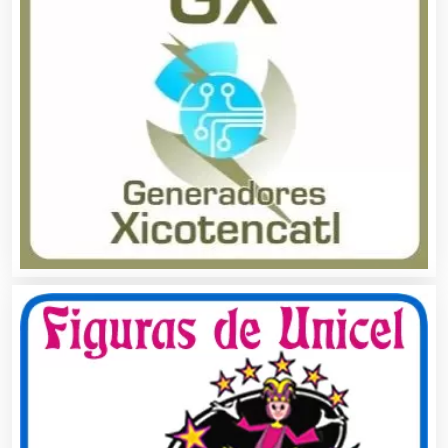
Audios para Eventos
Autobuses
Automatización
Automóviles Nuevos y Usados
Autopartes Eléctricas
Avaluos