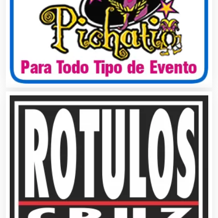
Balnearios
Bancos
Banquetes
Bares y Cantinas
Basculas
Bebidas
Belleza