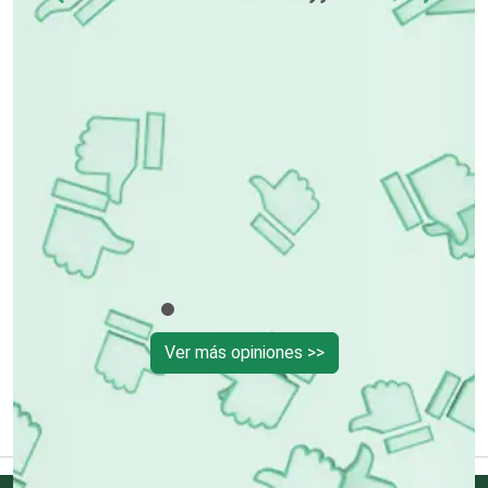
Contadores
Control de Plagas
Conversiones Automotrices
Copiadoras
Cortinas, Persianas y Alfombras
Ver más opiniones >>
Cremerías y Salchichonerías
Cristalerías