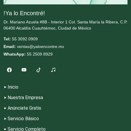
Cromadoras
!Ya lo Encontré!
Dr. Mariano Azuela #8B - Interior 1 Col. Santa María la Ribera, C.P.
06400 Alcaldía Cuauhtémoc, Ciudad de México
Decoración de Interiores
Tel:
55 3092 0909
Email:
ventas@yaloencontre.mx
Dentistas
WhatsApp:
55 2509 8929
Deportes
Depósitos Dentales
Inicio
Nuestra Empresa
Dermatólogos
Anúnciate Gratis
Servicio Básico
Desarrollo de Software
Servicio Completo