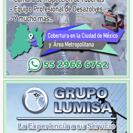
Agencias de Viajes
Agricultores
Agricultura y Ganadería
Agua Purificada
Aire Acondicionado
Alarmas
Albercas