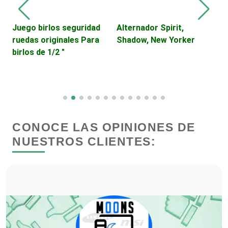
Deportes
Juego birlos seguridad
Alternador Spirit,
ruedas originales Para
Shadow, New Yorker
Depósitos Dentales
birlos de 1/2 "
Dermatólogos
Desarrollo de Software
CONOCE LAS OPINIONES DE
NUESTROS CLIENTES:
Desperdicios Industriales
Dulcerías
Edecanes