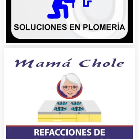
Asilos
Asociaciones Civiles
Asociaciones Empresariales
Audio, Sonido e Iluminación
Audios para Eventos
Autobuses
Automatización