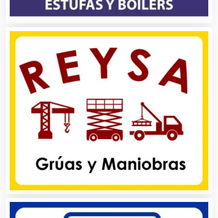
Automóviles Nuevos y Usados
Autopartes Eléctricas
Avaluos
Balnearios
Bancos
Banquetes