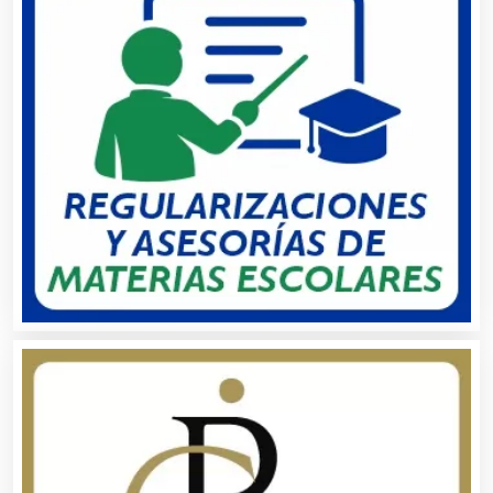
Bares y Cantinas
Basculas
Bebidas
Belleza
Bordados y Estampados
Boutiques
Buceo