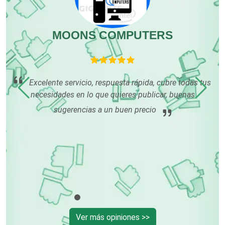
Editores
MOONS COMPUTERS
Electricidad y Plomería
e
Excelente servicio, respuesta rápida, cubre todas tus
Electrodomésticos
 a
necesidades en lo que quieres publicar, buenas
 y
sugerencias a un buen precio
Electrónica
nec
Elevadores y Ascensores
Empaques y Embalajes
Ver más opiniones >>
Empresas de Limpieza