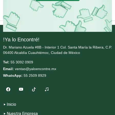
Energía Solar
Enfermedades de la Piel
!Ya lo Encontré!
Dr. Mariano Azuela #8B - Interior 1 Col. Santa María la Ribera, C.P.
Enfermeras
06400 Alcaldía Cuauhtémoc, Ciudad de México
Tel:
55 3092 0909
Envases y Empaques
Email:
ventas@yaloencontre.mx
WhatsApp:
55 2509 8929
Equipos contra Incendios
Equipos de Oficina
Inicio
Nuestra Empresa