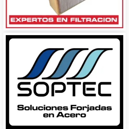
Carpinterías
Centros Comerciales
Centros de Espectáculos
Centros de Nutrición
Centros Turísticos
Cerrajerías
Cibercafés