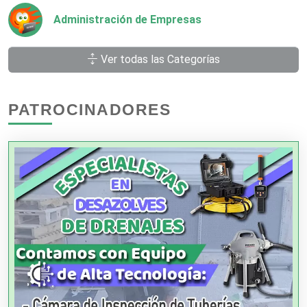
Administración de Empresas
Ver todas las Categorías
Agencias Aduanales
PATROCINADORES
Agencias de Autos
Agencias de Cobranza
Agencias de Colocación
Agencias de Modelos
Agencias de Publicidad