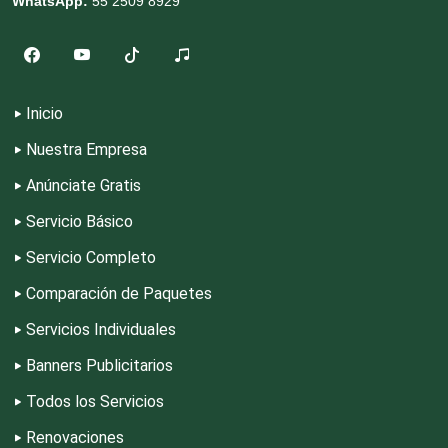
WhatsApp:
55 2509 8929
Cromadoras
Decoración de Interiores
Inicio
Dentistas
Nuestra Empresa
Anúnciate Gratis
Deportes
Servicio Básico
Servicio Completo
Depósitos Dentales
Comparación de Paquetes
Servicios Individuales
Dermatólogos
Banners Publicitarios
Todos los Servicios
Desarrollo de Software
Renovaciones