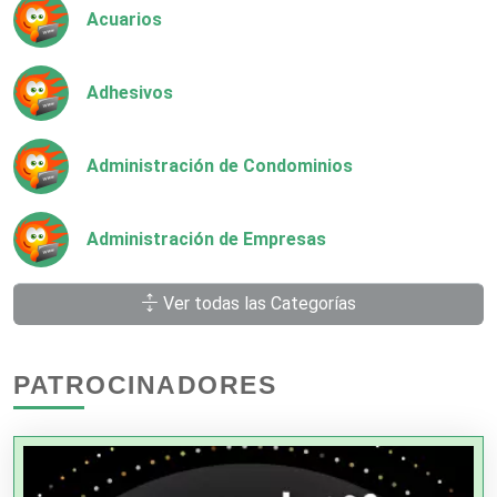
Acuarios
Adhesivos
Administración de Condominios
Administración de Empresas
Ver todas las Categorías
Agencias Aduanales
PATROCINADORES
Agencias de Autos
Agencias de Cobranza