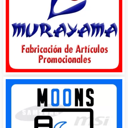
Audios para Eventos
Autobuses
Automatización
Automóviles Nuevos y Usados
Autopartes Eléctricas
Avaluos
Balnearios