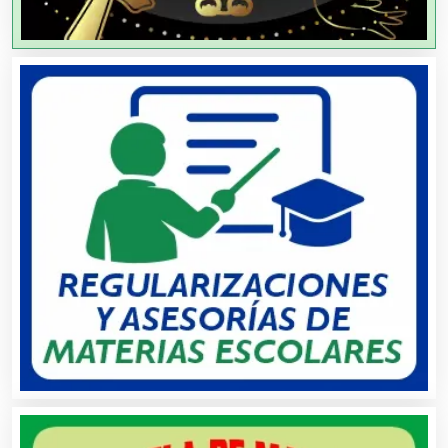
Aire Acondicionado
Alarmas
Albercas
Alimentos
Almacenaje
Alquiler de Autos
Alquiler de Equipos para Fiestas