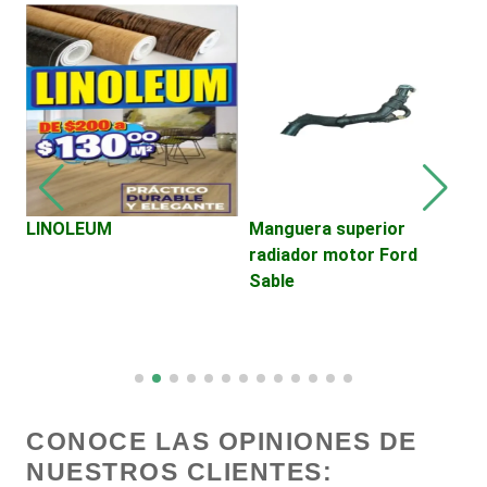
Centros Turísticos
Cerrajerías
Cibercafés
LINOLEUM
Manguera superior
P
radiador motor Ford
é
Clínicas de Belleza
Sable
A
R
Clínicas de Rehabilitación
Clínicas y Hospitales
CONOCE LAS OPINIONES DE
NUESTROS CLIENTES:
Clubes Deportivos