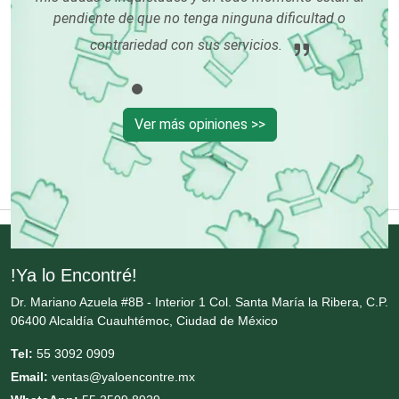
Contadores
pendiente de que no tenga ninguna dificultad o
pa
contrariedad con sus servicios.
Control de Plagas
Conversiones Automotrices
Ver más opiniones >>
Copiadoras
Cortinas, Persianas y Alfombras
!Ya lo Encontré!
Cremerías y Salchichonerías
Dr. Mariano Azuela #8B - Interior 1 Col. Santa María la Ribera, C.P.
06400 Alcaldía Cuauhtémoc, Ciudad de México
Cristalerías
Tel:
55 3092 0909
Email:
ventas@yaloencontre.mx