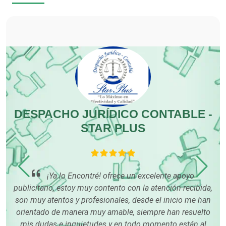
Cocinas Integrales
Combustibles y Lubricantes
Compresores de aire
DESPACHO JURÍDICO CONTABLE -
STAR PLUS
Computadoras
Conferencias Empresariales
e
 a
¡Ya lo Encontré! ofrece un excelente apoyo
 y
publicitario, estoy muy contento con la atención recibida,
Construcciones en General
son muy atentos y profesionales, desde el inicio me han
orientado de manera muy amable, siempre han resuelto
p
mis dudas e inquietudes y en todo momento están al
i