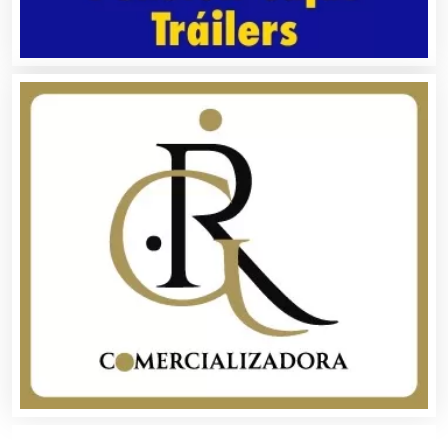
Bordados y Estampados
Boutiques
Buceo
Cafeterías
Cajas de Ahorro
Cámaras de Comercio
Camiones para Fletes