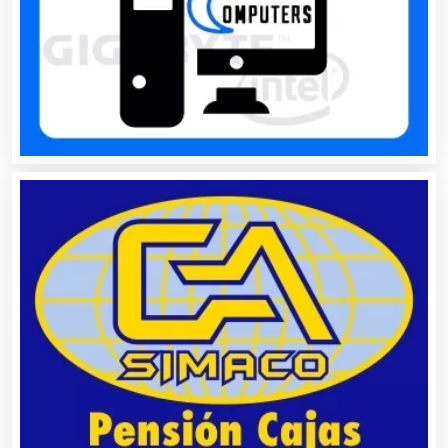
Bancos
Banquetes
Bares y Cantinas
Basculas
Bebidas
Belleza