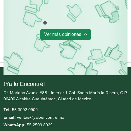
Empaques y Embalajes
Ver más opiniones >>
Empresas de Limpieza
Energía Solar
Enfermedades de la Piel
!Ya lo Encontré!
Dr. Mariano Azuela #8B - Interior 1 Col. Santa María la Ribera, C.P.
Enfermeras
06400 Alcaldía Cuauhtémoc, Ciudad de México
Tel:
55 3092 0909
Envases y Empaques
Email:
ventas@yaloencontre.mx
WhatsApp:
55 2509 8929