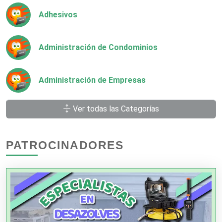
Adhesivos
Administración de Condominios
Administración de Empresas
Ver todas las Categorías
Agencias Aduanales
PATROCINADORES
Agencias de Autos
Agencias de Cobranza
Agencias de Colocación