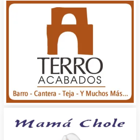
Boutiques
Buceo
Cafeterías
Cajas de Ahorro
Cámaras de Comercio
Camiones para Fletes
Cancelería de Aluminio