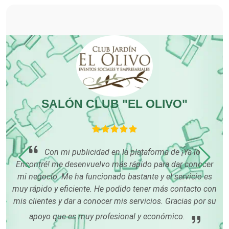
Dulcerías
Edecanes
Editores
SALÓN CLUB "EL OLIVO"
Electricidad y Plomería
Con mi publicidad en la plataforma de ¡Ya lo
Electrodomésticos
 es
Encontré! me desenvuelvo más rápido para dar conocer
mi negocio. Me ha funcionado bastante y el servicio es
muy rápido y eficiente. He podido tener más contacto con
Electrónica
mis clientes y dar a conocer mis servicios. Gracias por su
apoyo que es muy profesional y económico.
Elevadores y Ascensores