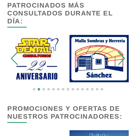
Control de Plagas
PATROCINADOS MÁS
CONSULTADOS DURANTE EL
DÍA:
Conversiones Automotrices
Copiadoras
Cortinas, Persianas y Alfombras
Cremerías y Salchichonerías
Cristalerías
PROMOCIONES Y OFERTAS DE
NUESTROS PATROCINADORES:
Cromadoras