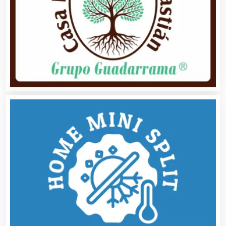
Autobuses
Automatización
Automóviles Nuevos y Usados
Autopartes Eléctricas
Avaluos
Balnearios