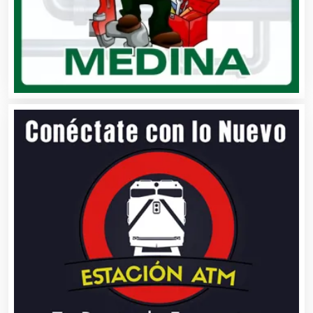
Cerrajerías
Cibercafés
Clínicas de Belleza
Clínicas de Rehabilitación
Clínicas y Hospitales
Clubes Deportivos
Cocinas Integrales