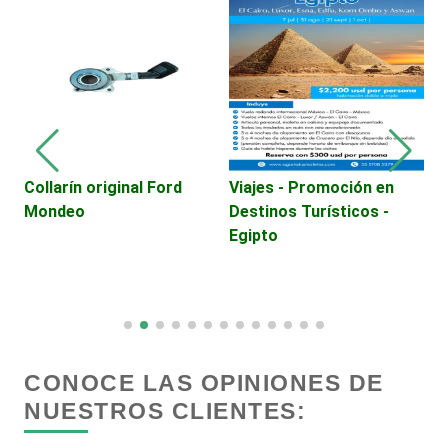
Decoración de Interiores
Dentistas
Deportes
Collarín original Ford
Viajes - Promoción en
S
Mondeo
Destinos Turísticos -
C
Depósitos Dentales
Egipto
Dermatólogos
Desarrollo de Software
CONOCE LAS OPINIONES DE
NUESTROS CLIENTES:
Desperdicios Industriales