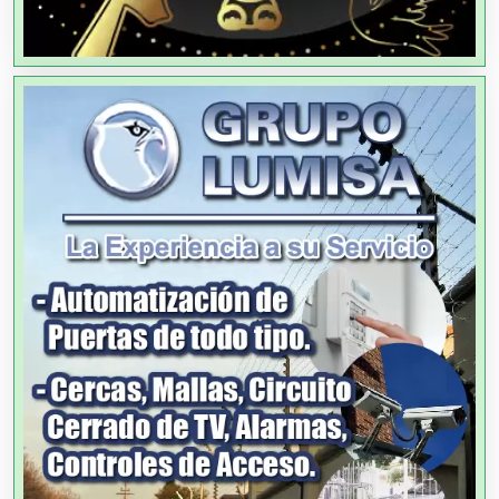
Alquiler de Sillas y Mesas
Alquiler de Trajes de Etiqueta
Alta Costura
Aluminio
Ambulancias
Análisis Clínicos
Análisis de Aguas