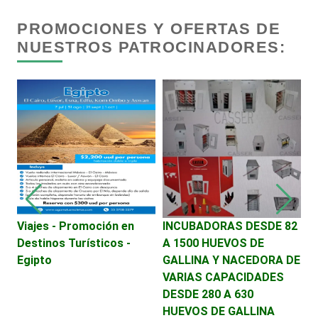
Centros de Espectáculos
PROMOCIONES Y OFERTAS DE
NUESTROS PATROCINADORES:
Centros de Nutrición
Centros Turísticos
Cerrajerías
Cibercafés
Viajes - Promoción en
INCUBADORAS DESDE 82
S
Destinos Turísticos -
A 1500 HUEVOS DE
v
Clínicas de Belleza
Egipto
GALLINA Y NACEDORA DE
VARIAS CAPACIDADES
Clínicas de Rehabilitación
DESDE 280 A 630
HUEVOS DE GALLINA