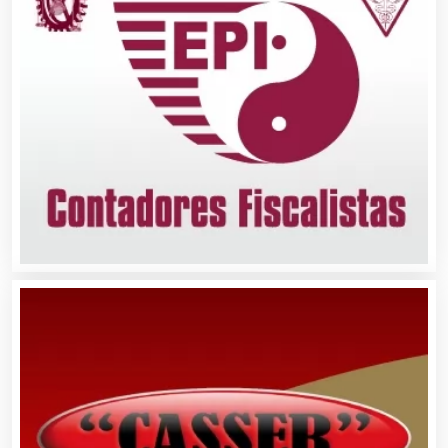
Avaluos
Balnearios
Bancos
Banquetes
Bares y Cantinas
Basculas
Bebidas