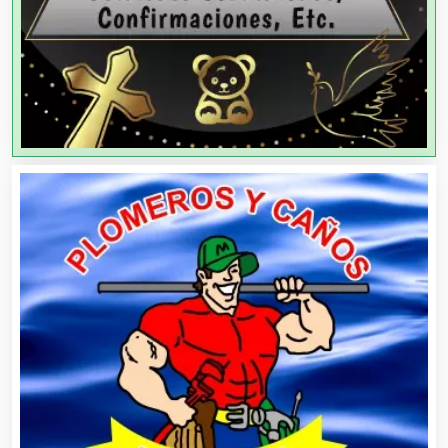
Agricultura y Ganadería
Agua Purificada
Aire Acondicionado
Alarmas
Albercas
Alimentos
Almacenaje