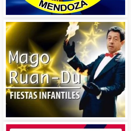
Alquiler de Autos
Alquiler de Equipos para Fiestas
Alquiler de Sillas y Mesas
Alquiler de Trajes de Etiqueta
Alta Costura
Aluminio
Ambulancias