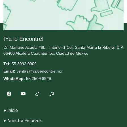
Cristalerías
Cromadoras
!Ya lo Encontré!
Dr. Mariano Azuela #8B - Interior 1 Col. Santa María la Ribera, C.P.
06400 Alcaldía Cuauhtémoc, Ciudad de México
Decoración de Interiores
Tel:
55 3092 0909
Email:
ventas@yaloencontre.mx
Dentistas
WhatsApp:
55 2509 8929
Deportes
Depósitos Dentales
Inicio
Nuestra Empresa