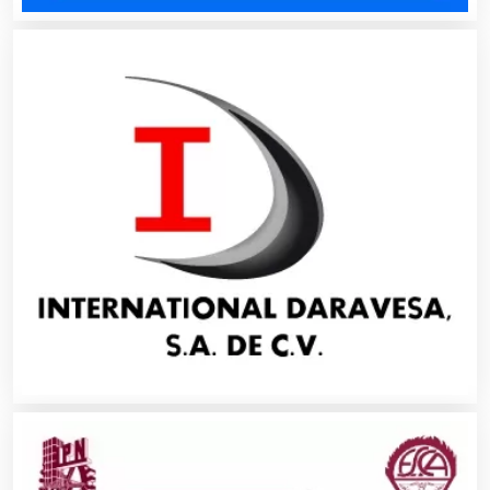
Asociaciones Empresariales
Audio, Sonido e Iluminación
Audios para Eventos
Autobuses
Automatización
Automóviles Nuevos y Usados
Autopartes Eléctricas