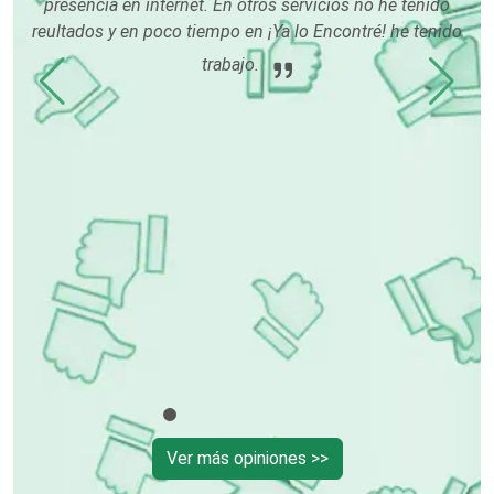
 es
presencia en internet. En otros servicios no he tenido
sa
reultados y en poco tiempo en ¡Ya lo Encontré! he tenido
le
Construcciones en General
sa
trabajo.
Contadores
Control de Plagas
Conversiones Automotrices
Copiadoras
Cortinas, Persianas y Alfombras
Ver más opiniones >>
Cremerías y Salchichonerías