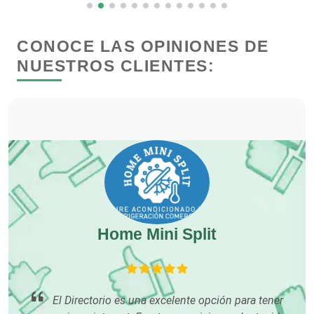
Clínicas y Hospitales
CONOCE LAS OPINIONES DE
NUESTROS CLIENTES:
Clubes Deportivos
Cocinas Integrales
Combustibles y Lubricantes
Compresores de aire
Home Mini Split
Computadoras
Conferencias Empresariales
El Directorio es una excelente opción para tener