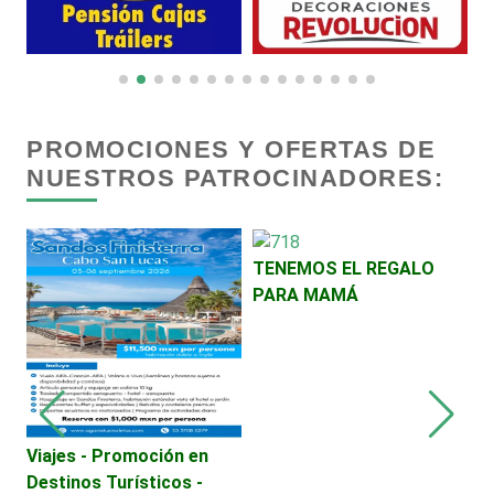
Cremerías y Salchichonerías
Cristalerías
PROMOCIONES Y OFERTAS DE
NUESTROS PATROCINADORES:
Cromadoras
TENEMOS EL REGALO
Decoración de Interiores
PARA MAMÁ
Dentistas
Deportes
Viajes - Promoción en
A
Destinos Turísticos -