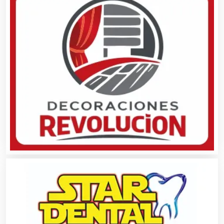
Autopartes Eléctricas
Avaluos
Balnearios
Bancos
Banquetes
Bares y Cantinas
Basculas