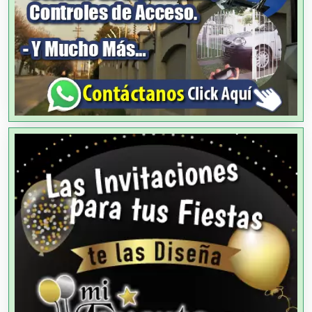
Agricultores
Agricultura y Ganadería
Agua Purificada
Aire Acondicionado
Alarmas
Albercas
Alimentos