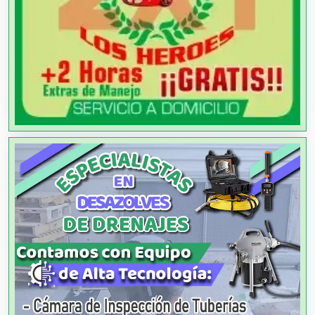
Ambulancias
Análisis Clínicos
Análisis de Aguas
Animadores de Eventos
Aparatos y Equipos Eléctricos
Arquitectos
Artes Gráficas