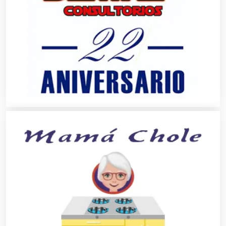
Bebidas
Belleza
Bordados y Estampados
Boutiques
Buceo
Cafeterías
Cajas de Ahorro