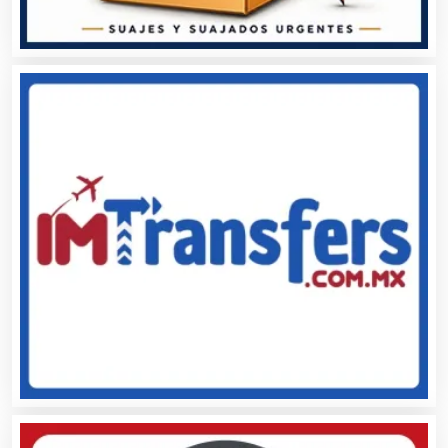
Asociaciones Civiles
Asociaciones Empresariales
Audio, Sonido e Iluminación
Audios para Eventos
Autobuses
Automatización
Automóviles Nuevos y Usados