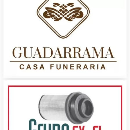
Clínicas de Rehabilitación
Clínicas y Hospitales
Clubes Deportivos
Cocinas Integrales
Combustibles y Lubricantes
Compresores de aire
Computadoras