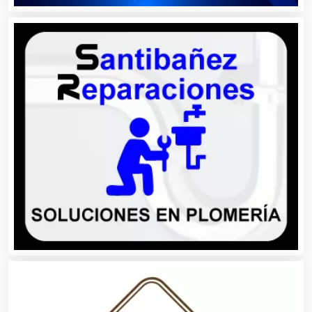
Centros Comerciales
Centros de Espectáculos
Centros de Nutrición
Centros Turísticos
Cerrajerías
Cibercafés
Clínicas de Belleza