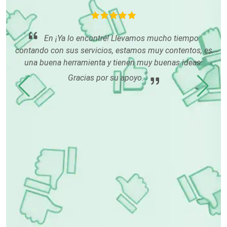
Electricidad y Plomería
En ¡Ya lo encontré! Llevamos mucho tiempo
Electrodomésticos
contando con sus servicios, estamos muy contentos, es
hace
una buena herramienta y tienen muy buenas ideas.
mu
s
Electrónica
Gracias por su apoyo.
án
os
Elevadores y Ascensores
ndo
Empaques y Embalajes
Empresas de Limpieza
Energía Solar