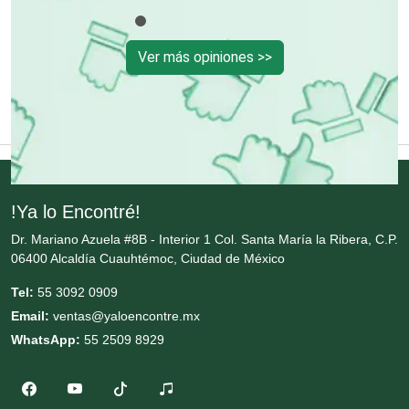
Enfermedades de la Piel
Ver más opiniones >>
Enfermeras
Envases y Empaques
Equipos contra Incendios
!Ya lo Encontré!
Dr. Mariano Azuela #8B - Interior 1 Col. Santa María la Ribera, C.P.
06400 Alcaldía Cuauhtémoc, Ciudad de México
Equipos de Oficina
Tel:
55 3092 0909
Email:
ventas@yaloencontre.mx
Equipos Médicos
WhatsApp:
55 2509 8929
Escuelas de Artes