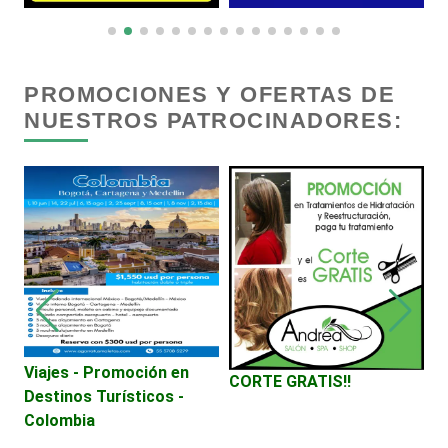
Centros Comerciales
Centros de Espectáculos
PROMOCIONES Y OFERTAS DE
NUESTROS PATROCINADORES:
Centros de Nutrición
Centros Turísticos
Cerrajerías
Cibercafés
Viajes - Promoción en
S
CORTE GRATIS!!
Destinos Turísticos -
v
Clínicas de Belleza
Colombia