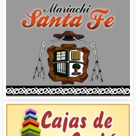
Autopartes Eléctricas
Avaluos
Balnearios
Bancos
Banquetes
Bares y Cantinas
Basculas