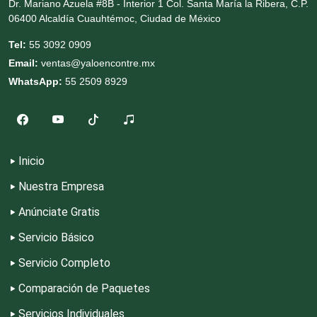
Dr. Mariano Azuela #8B - Interior 1 Col. Santa María la Ribera, C.P.
06400 Alcaldía Cuauhtémoc, Ciudad de México
Cremerías y Salchichonerías
Tel:
55 3092 0909
Email:
ventas@yaloencontre.mx
Cristalerías
WhatsApp:
55 2509 8929
Cromadoras
Inicio
Decoración de Interiores
Nuestra Empresa
Anúnciate Gratis
Dentistas
Servicio Básico
Servicio Completo
Deportes
Comparación de Paquetes
Depósitos Dentales
Servicios Individuales