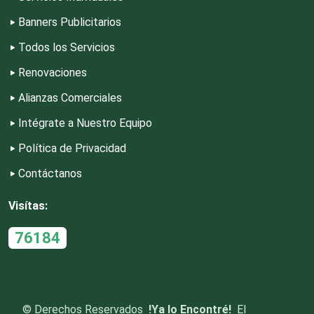
Banners Publicitarios
Dermatólogos
Todos los Servicios
Renovaciones
Desarrollo de Software
Alianzas Comerciales
Intégrate a Nuestro Equipo
Desperdicios Industriales
Política de Privacidad
Contáctanos
Dulcerías
Visítas:
Edecanes
76184
Editores
©
Derechos Reservados
!Ya lo Encontré!
El