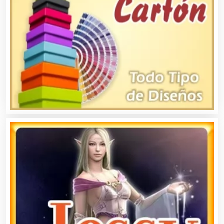
Bebidas
Belleza
Bordados y Estampados
Boutiques
Buceo
Cafeterías
Cajas de Ahorro