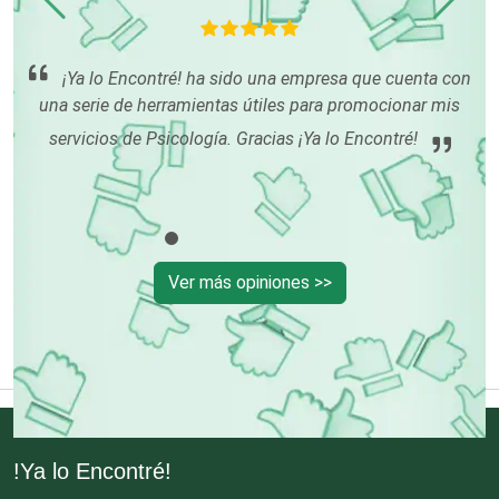
e
Conferencias Empresariales
í me
po
¡Ya lo Encontré! ha sido una empresa que cuenta con
du
una serie de herramientas útiles para promocionar mis
Construcciones en General
servicios de Psicología. Gracias ¡Ya lo Encontré!
Contadores
Control de Plagas
Ver más opiniones >>
Conversiones Automotrices
Copiadoras
!Ya lo Encontré!
Cortinas, Persianas y Alfombras