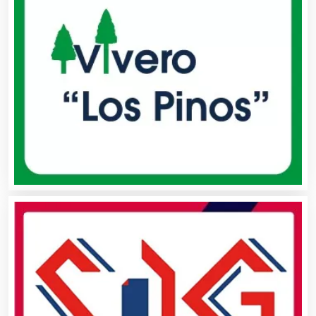
Alquiler de Sillas y Mesas
Alquiler de Trajes de Etiqueta
Alta Costura
Aluminio
Ambulancias
Análisis Clínicos
Análisis de Aguas