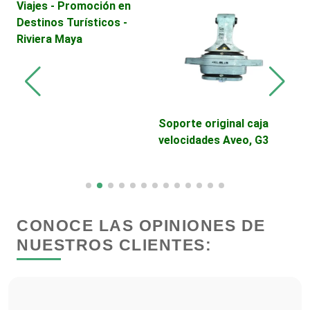
Centros Turísticos
Viajes - Promoción en
Destinos Turísticos -
Riviera Maya
Cerrajerías
Cibercafés
E
Soporte original caja
V
velocidades Aveo, G3
D
Clínicas de Belleza
C
Clínicas de Rehabilitación
CONOCE LAS OPINIONES DE
Clínicas y Hospitales
NUESTROS CLIENTES:
Clubes Deportivos