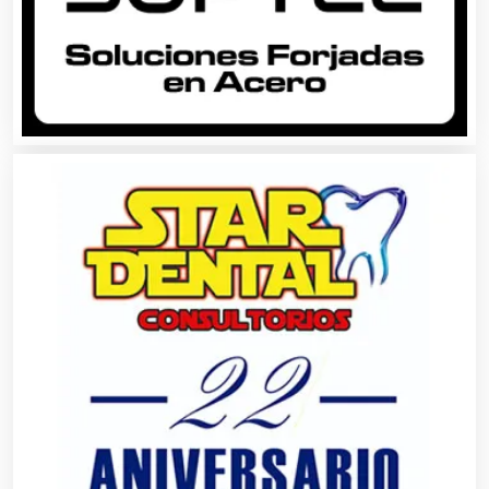
Bancos
Banquetes
Bares y Cantinas
Basculas
Bebidas
Belleza
Bordados y Estampados