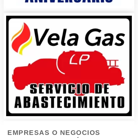
Boutiques
Buceo
Cafeterías
Cajas de Ahorro
Cámaras de Comercio
Camiones para Fletes
EMPRESAS O NEGOCIOS
Cancelería de Aluminio