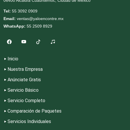
06400 Alcaldía Cuauhtémoc, Ciudad de México
Tel:
55 3092 0909
Decoración de Interiores
Email:
ventas@yaloencontre.mx
WhatsApp:
55 2509 8929
Dentistas
Deportes
Inicio
Nuestra Empresa
Depósitos Dentales
Anúnciate Gratis
Servicio Básico
Dermatólogos
Servicio Completo
Desarrollo de Software
Comparación de Paquetes
Servicios Individuales
Desperdicios Industriales