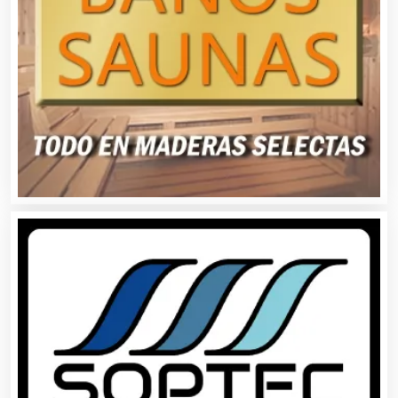
Audios para Eventos
Autobuses
Automatización
Automóviles Nuevos y Usados
Autopartes Eléctricas
Avaluos
Balnearios