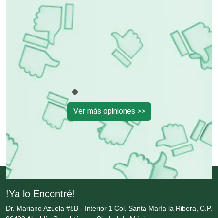
Control de Plagas
Conversiones Automotrices
Copiadoras
Ver más opiniones >>
Cortinas, Persianas y Alfombras
Cremerías y Salchichonerías
Cristalerías
!Ya lo Encontré!
Dr. Mariano Azuela #8B - Interior 1 Col. Santa María la Ribera, C.P.
Cromadoras