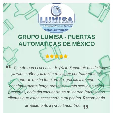
Cocinas Integrales
Combustibles y Lubricantes
GRUPO LUMISA - PUERTAS
Compresores de aire
A,
AUTOMATICAS DE MÉXICO
LO
Computadoras
Cuento con el servicio de ¡Ya lo Encontré! desde hace
Conferencias Empresariales
re
ya varios años y la razón de seguir contratándolo es
porque me ha funcionado, gracias a tenerlo
con
constantemente tengo presencia y mis servicios están
is
Construcciones en General
presentes, cada día encuentro en mi correo interesados
clientes que están accesando a mi página. Recomiendo
Contadores
ampliamente a ¡Ya lo Encontré!.