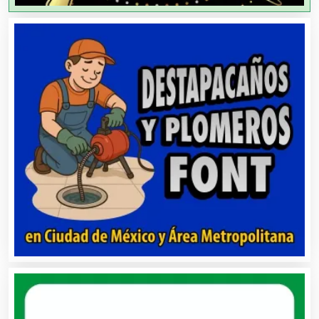
Aire Acondicionado
Alarmas
Albercas
Alimentos
Almacenaje
Alquiler de Autos
Alquiler de Equipos para Fiestas