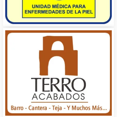
Automatización
Automóviles Nuevos y Usados
Autopartes Eléctricas
Avaluos
Balnearios
Bancos
Banquetes