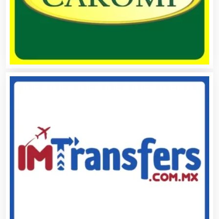
Alta Costura
Aluminio
Ambulancias
Análisis Clínicos
Análisis de Aguas
Animadores de Eventos
Aparatos y Equipos Eléctricos