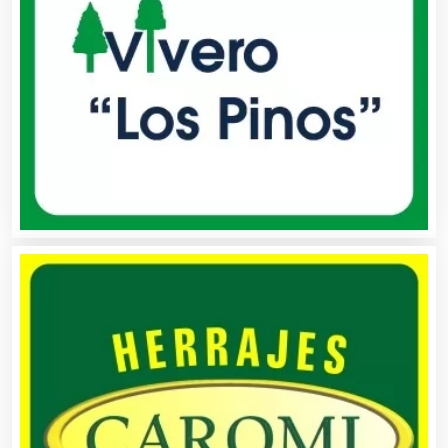
Albercas
Alimentos
Almacenaje
Alquiler de Autos
Alquiler de Equipos para Fiestas
Alquiler de Sillas y Mesas
Alquiler de Trajes de Etiqueta