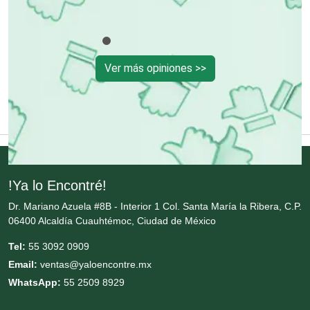
Copiadoras
Ver más opiniones >>
Cortinas, Persianas y Alfombras
Cremerías y Salchichonerías
Cristalerías
!Ya lo Encontré!
Dr. Mariano Azuela #8B - Interior 1 Col. Santa María la Ribera, C.P.
Cromadoras
06400 Alcaldía Cuauhtémoc, Ciudad de México
Tel:
55 3092 0909
Decoración de Interiores
Email:
ventas@yaloencontre.mx
WhatsApp:
55 2509 8929
Dentistas