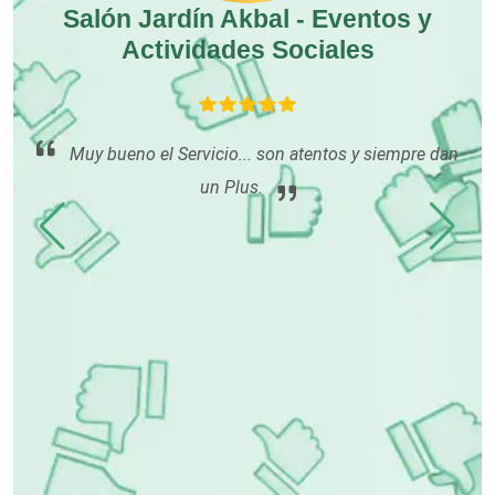
Salón Jardín Akbal - Eventos y
Compresores de aire
R
Actividades Sociales
Computadoras
Muy bueno el Servicio... son atentos y siempre dan
Conferencias Empresariales
un Plus.
po
tu
du
Construcciones en General
ón
rme
Contadores
Control de Plagas
Conversiones Automotrices