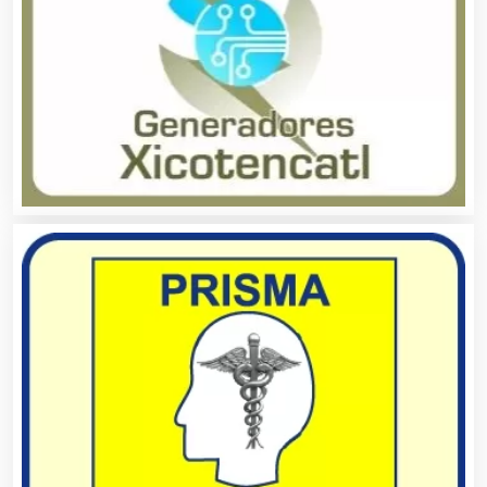
Asesoría Fiscal
Asilos
Asociaciones Civiles
Asociaciones Empresariales
Audio, Sonido e Iluminación
Audios para Eventos
Autobuses