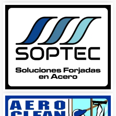
Bares y Cantinas
Basculas
Bebidas
Belleza
Bordados y Estampados
Boutiques
Buceo