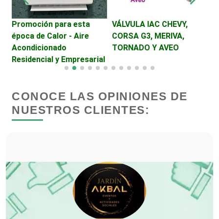
Cibercafés
Promoción para esta
VÁLVULA IAC CHEVY,
M
época de Calor - Aire
CORSA G3, MERIVA,
r
Clínicas de Belleza
Acondicionado
TORNADO Y AVEO
S
Residencial y Empresarial
Clínicas de Rehabilitación
CONOCE LAS OPINIONES DE
Clínicas y Hospitales
NUESTROS CLIENTES:
Clubes Deportivos
Cocinas Integrales
Combustibles y Lubricantes