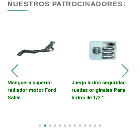
NUESTROS PATROCINADORES:
Centros de Nutrición
Centros Turísticos
T
P
Cerrajerías
Cibercafés
E
Manguera superior
Juego birlos seguridad
radiador motor Ford
ruedas originales Para
Clínicas de Belleza
Sable
birlos de 1/2 "
Clínicas de Rehabilitación
Clínicas y Hospitales