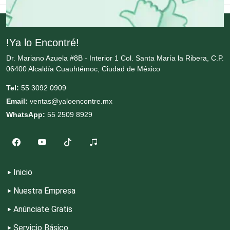
Cristalerías
Cromadoras
!Ya lo Encontré!
Dr. Mariano Azuela #8B - Interior 1 Col. Santa María la Ribera, C.P.
06400 Alcaldía Cuauhtémoc, Ciudad de México
Decoración de Interiores
Tel:
55 3092 0909
Email:
ventas@yaloencontre.mx
Dentistas
WhatsApp:
55 2509 8929
Deportes
Depósitos Dentales
Inicio
Nuestra Empresa
Dermatólogos
Anúnciate Gratis
Servicio Básico