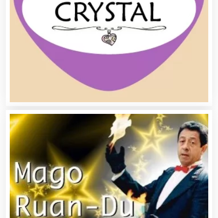
Balnearios
Bancos
Banquetes
Bares y Cantinas
Basculas
Bebidas
Belleza