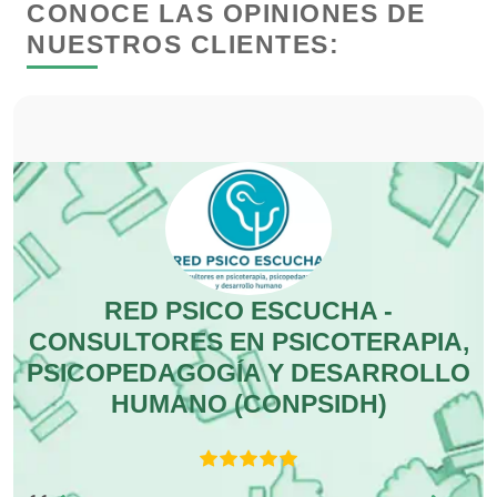
CONOCE LAS OPINIONES DE
NUESTROS CLIENTES:
Clubes Deportivos
Cocinas Integrales
Combustibles y Lubricantes
Compresores de aire
RED PSICO ESCUCHA -
R
CONSULTORES EN PSICOTERAPIA,
Computadoras
PSICOPEDAGOGÍA Y DESARROLLO
HUMANO (CONPSIDH)
Conferencias Empresariales
s
n
Construcciones en General