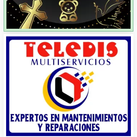
Agua Purificada
Aire Acondicionado
Alarmas
Albercas
Alimentos
Almacenaje
Alquiler de Autos