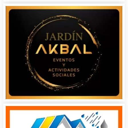
Alquiler de Equipos para Fiestas
Alquiler de Sillas y Mesas
Alquiler de Trajes de Etiqueta
Alta Costura
Aluminio
Ambulancias
Análisis Clínicos