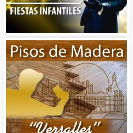
Bordados y Estampados
Boutiques
Buceo
Cafeterías
Cajas de Ahorro
Cámaras de Comercio