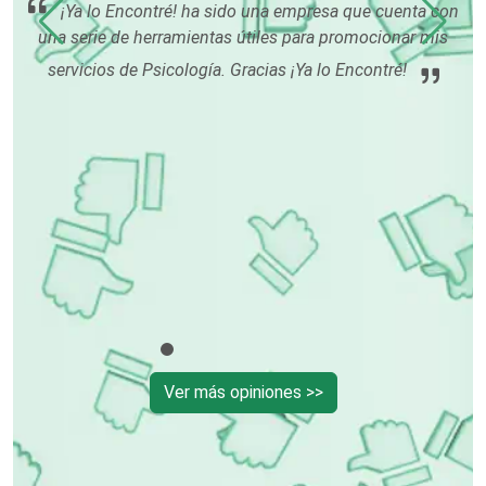
¡Ya lo Encontré! ha sido una empresa que cuenta con
tu
una serie de herramientas útiles para promocionar mis
ón
Contadores
servicios de Psicología. Gracias ¡Ya lo Encontré!
rme
Control de Plagas
Conversiones Automotrices
Copiadoras
Cortinas, Persianas y Alfombras
Ver más opiniones >>
Cremerías y Salchichonerías