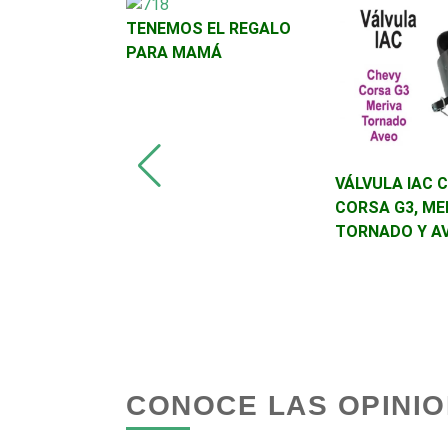
TENEMOS EL REGALO
Autopartes Eléctricas
PARA MAMÁ
Bancos
Basculas
romoción en
VÁLVULA IAC C
urísticos -
CORSA G3, ME
bái
TORNADO Y A
Bordados y Estampados
Cafeterías
Camiones para Fletes
CONOCE LAS OPINIO
Carnicerías