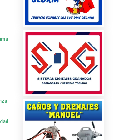
Dama
nza
idad