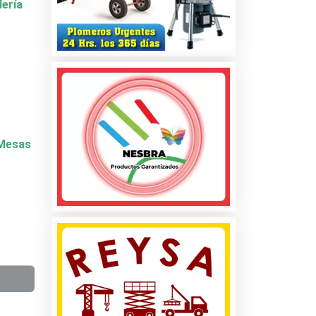
dería
y Mesas