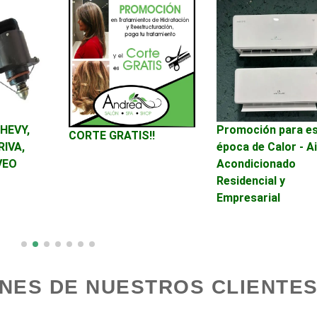
Avaluos
Balnearios
Banquetes
Bares y Cantinas
Bebidas
Belleza
HEVY,
Promoción para e
CORTE GRATIS!!
RIVA,
época de Calor - A
VEO
Acondicionado
Boutiques
Buceo
Residencial y
Empresarial
Cajas de Ahorro
Cámaras de Comer
Cancelería de Aluminio
Capacitación
NES DE NUESTROS CLIENTES
Carpinterías
Centros Comercial