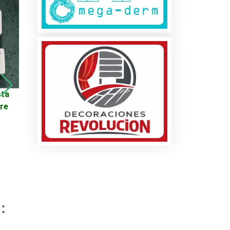
sta
ALTERNADOR DE
INCUBADORAS DESDE
ire
CRUZE
82 A 1500 HUEVOS DE
GALLINA Y NACEDORA
DE VARIAS
CAPACIDADES DESDE
cio
280 A 630 HUEVOS DE
GALLINA
:
es