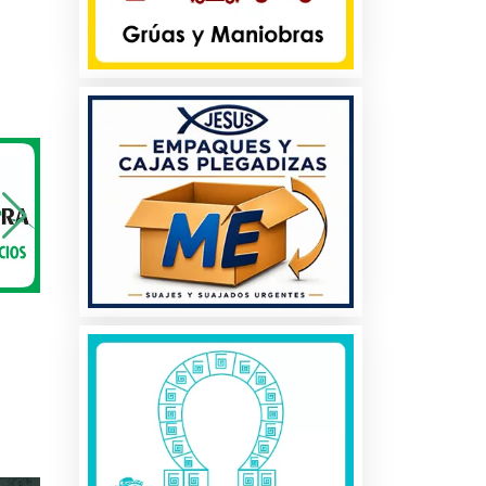
a
os
es
es
os
s y