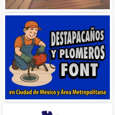
Automóviles Nuevos y Usados
Autopartes Eléctricas
Avaluos
Balnearios
Bancos
Banquetes
Bares y Cantinas