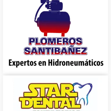
Basculas
Bebidas
Belleza
Bordados y Estampados
Boutiques
Buceo
Cafeterías