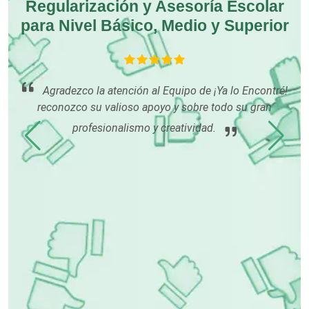
Regularización y Asesoría Escolar
para Nivel Básico, Medio y Superior
Computadoras
Conferencias Empresariales
tus
con
Agradezco la atención al Equipo de ¡Ya lo Encontré!
p
reconozco su valioso apoyo y sobre todo su gran
Construcciones en General
profesionalismo y creatividad.
Contadores
Control de Plagas
Conversiones Automotrices
Copiadoras