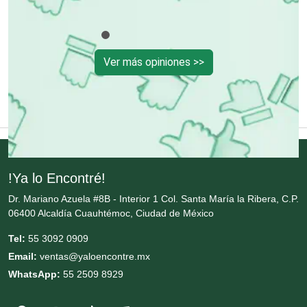
Cortinas, Persianas y Alfombras
Ver más opiniones >>
Cremerías y Salchichonerías
Cristalerías
Cromadoras
!Ya lo Encontré!
Dr. Mariano Azuela #8B - Interior 1 Col. Santa María la Ribera, C.P.
06400 Alcaldía Cuauhtémoc, Ciudad de México
Decoración de Interiores
Tel:
55 3092 0909
Email:
ventas@yaloencontre.mx
Dentistas
WhatsApp:
55 2509 8929
Deportes