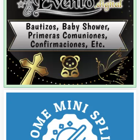
Agencias de Viajes
Agricultores
Agricultura y Ganadería
Agua Purificada
Aire Acondicionado
Alarmas
Albercas