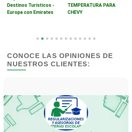
Destinos Turísticos -
TEMPERATURA PARA
Clínicas de Belleza
Europa con Emirates
CHEVY
Clínicas de Rehabilitación
Clínicas y Hospitales
CONOCE LAS OPINIONES DE
NUESTROS CLIENTES:
Clubes Deportivos
Cocinas Integrales
Combustibles y Lubricantes
Compresores de aire