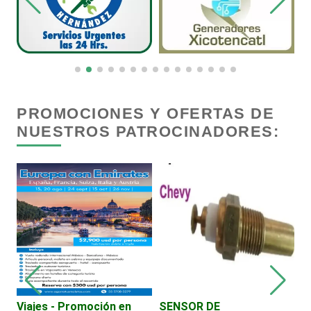
Carpinterías
Centros Comerciales
Centros de Espectáculos
PROMOCIONES Y OFERTAS DE
NUESTROS PATROCINADORES:
Centros de Nutrición
Centros Turísticos
Cerrajerías
Cibercafés
Viajes - Promoción en
SENSOR DE
A