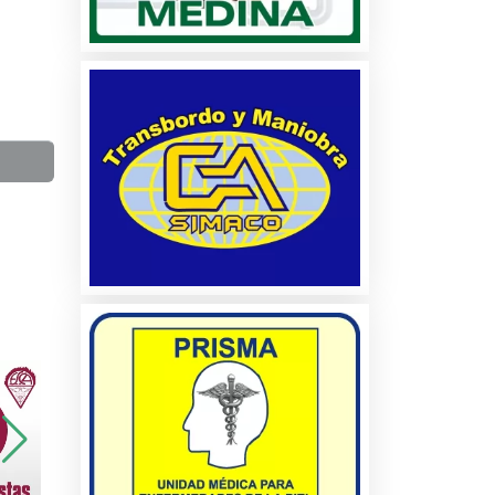
a
os
es