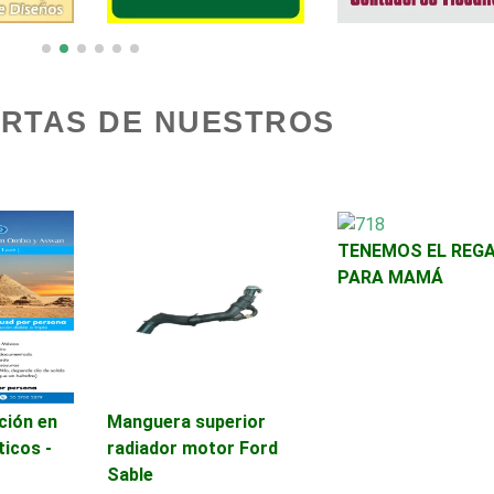
Asilos
Asociaciones Civil
Audio, Sonido e
Audios para Event
ERTAS DE NUESTROS
Iluminación
Automóviles Nuevo
Automatización
Usados
TENEMOS EL REG
Avaluos
Balnearios
PARA MAMÁ
Banquetes
Bares y Cantinas
Bebidas
Belleza
ción en
Manguera superior
ticos -
radiador motor Ford
Sable
Boutiques
Buceo