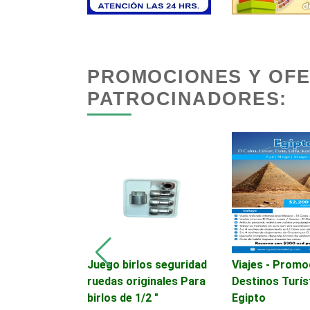
Asesoría Fiscal
Asociaciones
PROMOCIONES Y OF
Empresariales
PATROCINADORES:
Autobuses
Autopartes Eléctricas
Bancos
Basculas
romoción en
Juego birlos seguridad
Viajes - Promo
urísticos -
ruedas originales Para
Destinos Turís
 Emirates
birlos de 1/2 "
Egipto
Bordados y Estampados