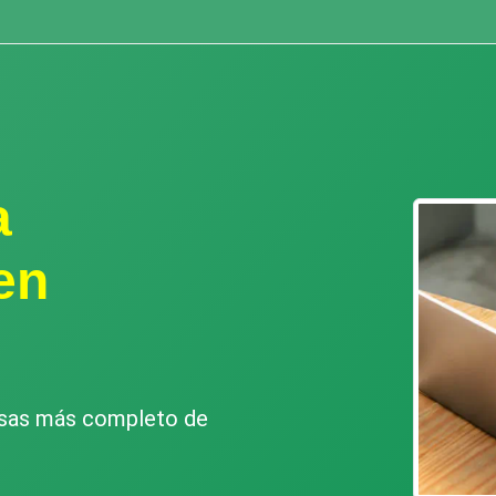
a
en
esas más completo de