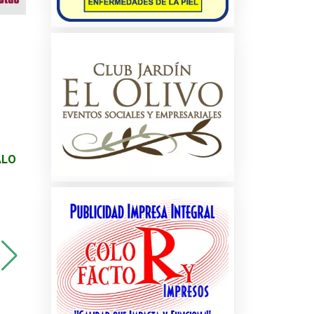
es
os
s y
ALO
Soporte original caja
Alternador Spirit,
velocidades Aveo, G3
Shadow, New Yorker