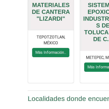
MATERIALES
SISTE
DE CANTERA
EPOXI
"LIZARDI"
INDUSTR
S D
TOLUCA,
TEPOTZOTLAN,
DE C
MÉXICO
Más Información...
METEPEC, M
Más Informac
Localidades donde encuen