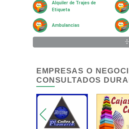
Alquiler de Trajes de
Etiqueta
Ambulancias
Animadores de Eventos
Artes Gráficas
EMPRESAS O NEGOC
CONSULTADOS DURAN
Artículos de Piel
Artículos para el Hogar
Artículos Publicitarios