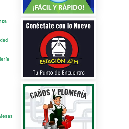
nza
idad
dería
y Mesas