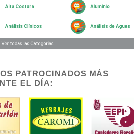
Alta Costura
Aluminio
Análisis Clínicos
Análisis de Aguas
Aparatos y Equipos
Ver todas las Categorías
Arquitectos
Eléctricos
Artesanías
Artículos de Oficin
IOS PATROCINADOS MÁS
TE EL DÍA:
Artículos Deportivos
Artículos Importad
Artículos para Regalos
Artículos Personal
Aseguradoras
Asesores Técnicos