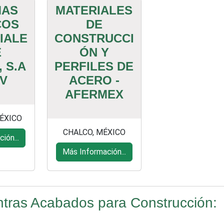
MAS
MATERIALES
COS
DE
IALE
CONSTRUCCI
E
ÓN Y
 S.A
PERFILES DE
.V
ACERO -
AFERMEX
ÉXICO
CHALCO, MÉXICO
ión...
Más Información...
tras Acabados para Construcción: