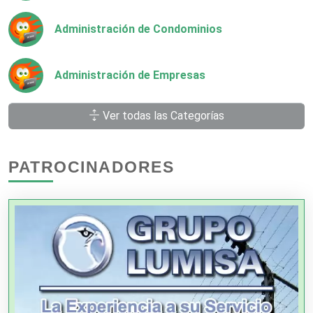
Administración de Condominios
Administración de Empresas
Ver todas las Categorías
Agencias Aduanales
PATROCINADORES
Agencias de Autos
Agencias de Cobranza
Agencias de Colocación
Agencias de Modelos