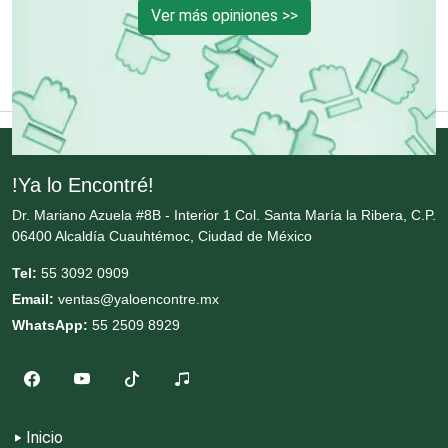
Empaques y Embalajes
Ver más opiniones >>
Empresas de Limpieza
Energía Solar
!Ya lo Encontré!
Enfermedades de la Piel
Dr. Mariano Azuela #8B - Interior 1 Col. Santa María la Ribera, C.P.
06400 Alcaldía Cuauhtémoc, Ciudad de México
Enfermeras
Tel:
55 3092 0909
Email:
ventas@yaloencontre.mx
WhatsApp:
55 2509 8929
Envases y Empaques
Equipos contra Incendios
Inicio