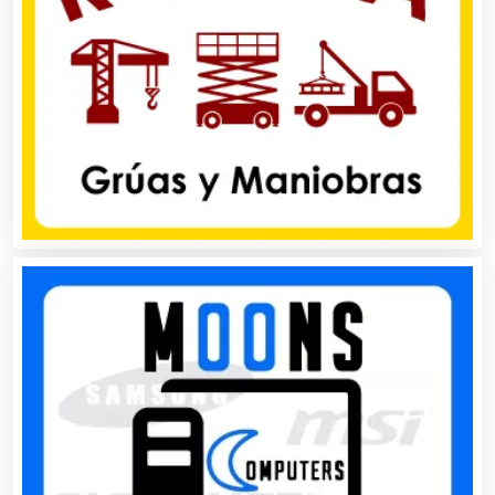
Asesoría Fiscal
Asilos
Asociaciones Civiles
Asociaciones Empresariales
Audio, Sonido e Iluminación
Audios para Eventos