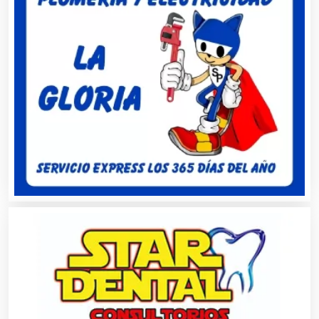
Buceo
Cafeterías
Cajas de Ahorro
Cámaras de Comercio
Camiones para Fletes
Cancelería de Aluminio
Capacitación