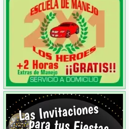
Alquiler de Trajes de Etiqueta
Alta Costura
Aluminio
Ambulancias
Análisis Clínicos
Análisis de Aguas
Animadores de Eventos