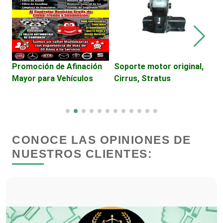
Dentistas
Deportes
Promoción de Afinación
Soporte motor original,
V
Mayor para Vehículos
Cirrus, Stratus
C
Depósitos Dentales
T
Dermatólogos
CONOCE LAS OPINIONES DE
Desarrollo de Software
NUESTROS CLIENTES:
Desperdicios Industriales
Dulcerías