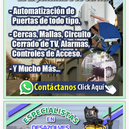
Agencias de Publicidad
Agencias de Viajes
Agricultores
Agricultura y Ganadería
Agua Purificada
Aire Acondicionado