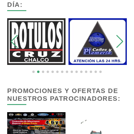
DÍA:
Conversiones Automotrices
Copiadoras
Cortinas, Persianas y Alfombras
Cremerías y Salchichonerías
Cristalerías
PROMOCIONES Y OFERTAS DE
NUESTROS PATROCINADORES:
Cromadoras
Decoración de Interiores