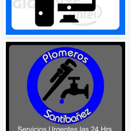
Autobuses
Automatización
Automóviles Nuevos y Usados
Autopartes Eléctricas
Avaluos
Balnearios
Bancos