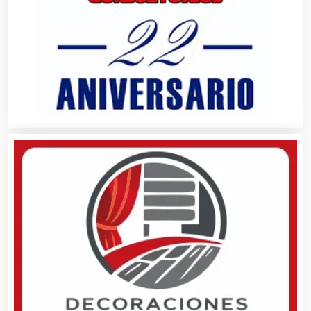
Carnicerías
Carpinterías
Centros Comerciales
Centros de Espectáculos
Centros de Nutrición
Centros Turísticos
Cerrajerías