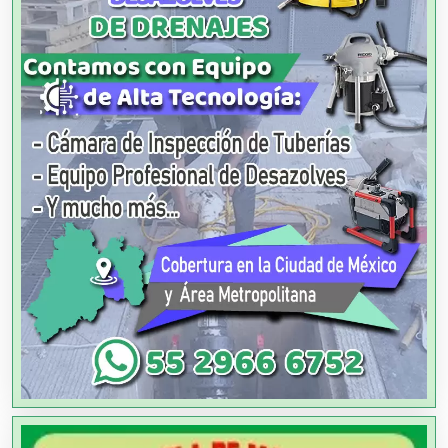
Alarmas
Albercas
Alimentos
Almacenaje
Alquiler de Autos
Alquiler de Equipos para Fiestas
Alquiler de Sillas y Mesas