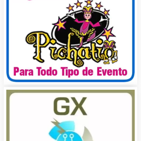
Cancelería de Aluminio
Capacitación
Carnicerías
Carpinterías
Centros Comerciales
Centros de Espectáculos
Centros de Nutrición