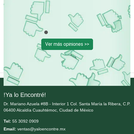
os
Elevadores y Ascensores
ndo
Empaques y Embalajes
Ver más opiniones >>
Empresas de Limpieza
Energía Solar
Enfermedades de la Piel
!Ya lo Encontré!
Dr. Mariano Azuela #8B - Interior 1 Col. Santa María la Ribera, C.P.
Enfermeras
06400 Alcaldía Cuauhtémoc, Ciudad de México
Tel:
55 3092 0909
Envases y Empaques
Email:
ventas@yaloencontre.mx