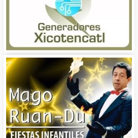
Centros Turísticos
Cerrajerías
Cibercafés
Clínicas de Belleza
Clínicas de Rehabilitación
Clínicas y Hospitales
Clubes Deportivos