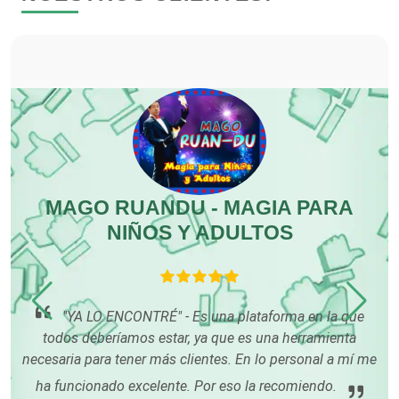
Desperdicios Industriales
Dulcerías
Edecanes
Editores
MAGO RUANDU - MAGIA PARA
NIÑOS Y ADULTOS
C
Electricidad y Plomería
P
Electrodomésticos
hace
"YA LO ENCONTRÉ" - Es una plataforma en la que
s
todos deberíamos estar, ya que es una herramienta
Electrónica
necesaria para tener más clientes. En lo personal a mí me
án
ha funcionado excelente. Por eso la recomiendo.
u