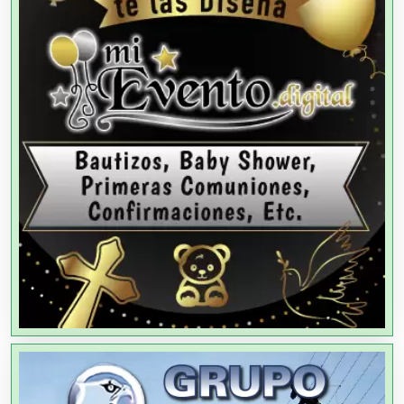
Aire Acondicionado
Alarmas
Albercas
Alimentos
Almacenaje
Alquiler de Autos
Alquiler de Equipos para Fiestas