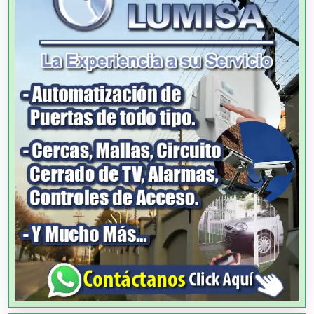
Alquiler de Sillas y Mesas
Alquiler de Trajes de Etiqueta
Alta Costura
Aluminio
Ambulancias
Análisis Clínicos
Análisis de Aguas