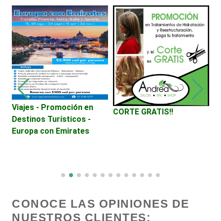
Decoración de Interiores
Dentistas
Deportes
Viajes - Promoción en
L
CORTE GRATIS!!
Destinos Turísticos -
Depósitos Dentales
Europa con Emirates
Dermatólogos
Desarrollo de Software
CONOCE LAS OPINIONES DE
NUESTROS CLIENTES: