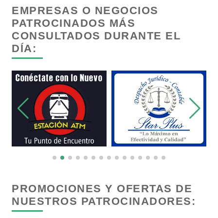
EMPRESAS O NEGOCIOS
Control de Plagas
PATROCINADOS MÁS
CONSULTADOS DURANTE EL
DÍA:
Conversiones Automotrices
Copiadoras
Cortinas, Persianas y Alfombras
Cremerías y Salchichonerías
Cristalerías
PROMOCIONES Y OFERTAS DE
NUESTROS PATROCINADORES:
Cromadoras