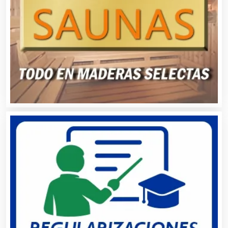
Audios para Eventos
Autobuses
Automatización
Automóviles Nuevos y Usados
Autopartes Eléctricas
Avaluos
Balnearios