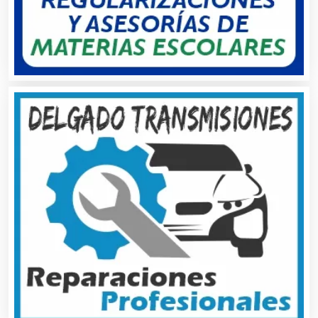
Bancos
Banquetes
Bares y Cantinas
Basculas
Bebidas
Belleza
Bordados y Estampados