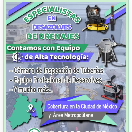
Animadores de Eventos
Aparatos y Equipos Eléctricos
Arquitectos
Artes Gráficas
Artesanías
Artículos de Oficina
Artículos de Piel