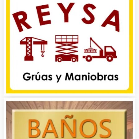
Aseguradoras
Asesores Técnicos
Asesoría Fiscal
Asilos
Asociaciones Civiles
Asociaciones Empresariales
Audio, Sonido e Iluminación