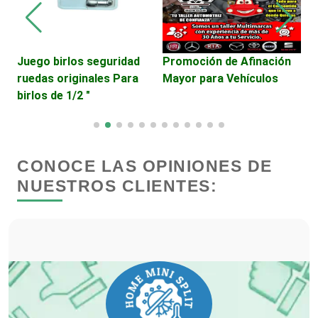
Cibercafés
Juego birlos seguridad
Promoción de Afinación
V
ruedas originales Para
Mayor para Vehículos
D
Clínicas de Belleza
birlos de 1/2 "
H
Clínicas de Rehabilitación
CONOCE LAS OPINIONES DE
Clínicas y Hospitales
NUESTROS CLIENTES:
Clubes Deportivos
Cocinas Integrales
Combustibles y Lubricantes