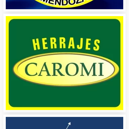
Banquetes
Bares y Cantinas
Basculas
Bebidas
Belleza
Bordados y Estampados
Boutiques