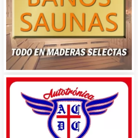
Asesoría Fiscal
Asilos
Asociaciones Civiles
Asociaciones Empresariales
Audio, Sonido e Iluminación
Audios para Eventos
Autobuses