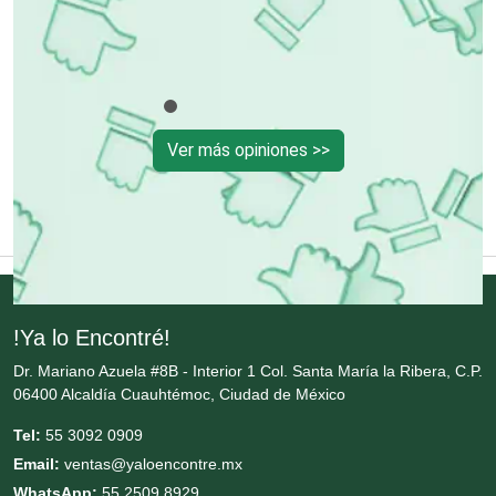
Conversiones Automotrices
Copiadoras
Ver más opiniones >>
Cortinas, Persianas y Alfombras
Cremerías y Salchichonerías
Cristalerías
!Ya lo Encontré!
Dr. Mariano Azuela #8B - Interior 1 Col. Santa María la Ribera, C.P.
Cromadoras
06400 Alcaldía Cuauhtémoc, Ciudad de México
Tel:
55 3092 0909
Decoración de Interiores
Email:
ventas@yaloencontre.mx
WhatsApp:
55 2509 8929