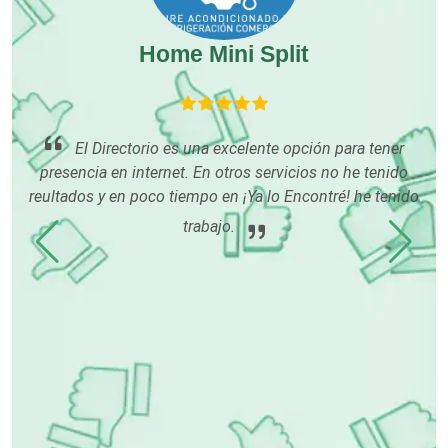
Home Mini Split
Compresores de aire
Computadoras
El Directorio es una excelente opción para tener
presencia en internet. En otros servicios no he tenido
o
Conferencias Empresariales
reultados y en poco tiempo en ¡Ya lo Encontré! he tenido
os
trabajo.
c
Construcciones en General
p
cl
Contadores
Control de Plagas