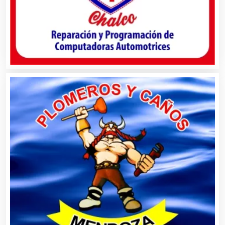
Automatización
Automóviles Nuevos y Usados
Autopartes Eléctricas
Avaluos
Balnearios
Bancos