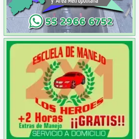
Agricultura y Ganadería
Agua Purificada
Aire Acondicionado
Alarmas
Albercas
Alimentos
Almacenaje