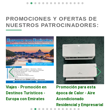
Cristalerías
PROMOCIONES Y OFERTAS DE
NUESTROS PATROCINADORES:
Cromadoras
Decoración de Interiores
Dentistas
Deportes
Viajes - Promoción en
Promoción para esta
M
Destinos Turísticos -
época de Calor - Aire
F
Depósitos Dentales
Europa con Emirates
Acondicionado
Residencial y Empresarial