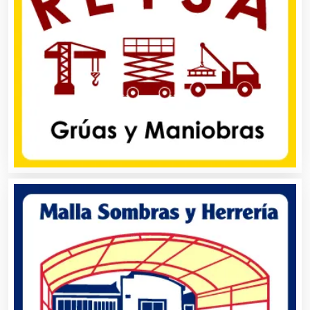
Avaluos
Balnearios
Bancos
Banquetes
Bares y Cantinas
Basculas
Bebidas