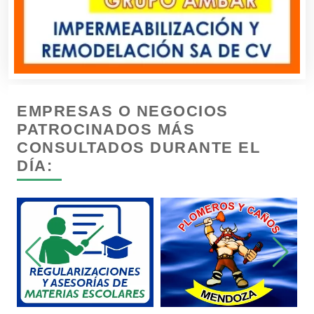
Construcciones en General
Contadores
EMPRESAS O NEGOCIOS
Control de Plagas
PATROCINADOS MÁS
CONSULTADOS DURANTE EL
DÍA:
Conversiones Automotrices
Copiadoras
Cortinas, Persianas y Alfombras
Cremerías y Salchichonerías