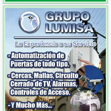
Alquiler de Autos
Alquiler de Equipos para Fiestas
Alquiler de Sillas y Mesas
Alquiler de Trajes de Etiqueta
Alta Costura
Aluminio
Ambulancias