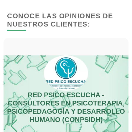
Dermatólogos
CONOCE LAS OPINIONES DE
Desarrollo de Software
NUESTROS CLIENTES:
Desperdicios Industriales
Dulcerías
Edecanes
RED PSICO ESCUCHA -
Editores
CONSULTORES EN PSICOTERAPIA,
PSICOPEDAGOGÍA Y DESARROLLO
HUMANO (CONPSIDH)
Electricidad y Plomería
 es
En