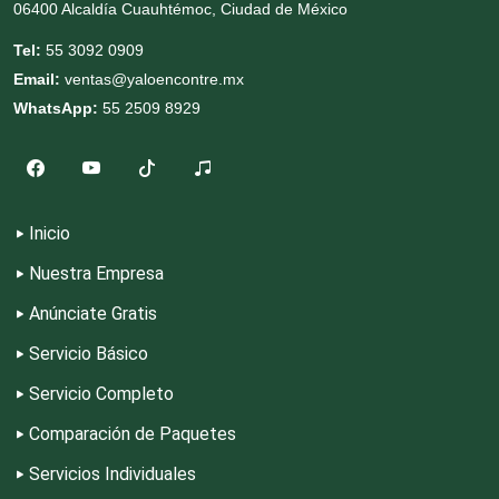
06400 Alcaldía Cuauhtémoc, Ciudad de México
Enfermeras
Tel:
55 3092 0909
Email:
ventas@yaloencontre.mx
WhatsApp:
55 2509 8929
Envases y Empaques
Equipos contra Incendios
Inicio
Equipos de Oficina
Nuestra Empresa
Anúnciate Gratis
Equipos Médicos
Servicio Básico
Servicio Completo
Escuelas de Artes
Comparación de Paquetes
Servicios Individuales
Escuelas de Conducción