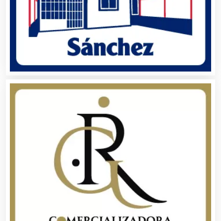
Belleza
Bordados y Estampados
Boutiques
Buceo
Cafeterías
Cajas de Ahorro