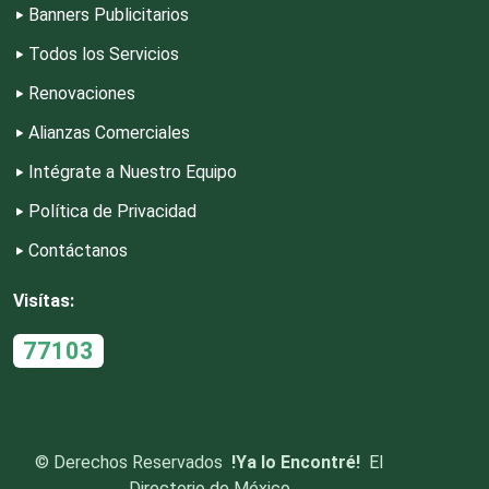
Banners Publicitarios
Todos los Servicios
Escuelas de Gastronomía
Renovaciones
Escuelas de Idiomas
Alianzas Comerciales
Intégrate a Nuestro Equipo
Escuelas de Manejo
Política de Privacidad
Contáctanos
Escuelas de Masaje y Quiropráctica
Visítas:
Escuelas y Academias
77103
Estanterías
©
Derechos Reservados
!Ya lo Encontré!
El
Directorio de México