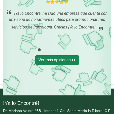
m
Electrodomésticos
muy
¡Ya lo Encontré! ha sido una empresa que cuenta con
mi
una serie de herramientas útiles para promocionar mis
Electrónica
servicios de Psicología. Gracias ¡Ya lo Encontré!
Elevadores y Ascensores
Empaques y Embalajes
Ver más opiniones >>
Empresas de Limpieza
Energía Solar
!Ya lo Encontré!
Enfermedades de la Piel
Dr. Mariano Azuela #8B - Interior 1 Col. Santa María la Ribera, C.P.