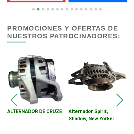
Centros Comerciales
Centros de Espectáculos
PROMOCIONES Y OFERTAS DE
NUESTROS PATROCINADORES:
Centros de Nutrición
Centros Turísticos
Cerrajerías
Cibercafés
ALTERNADOR DE CRUZE
Alternador Spirit,
C
Shadow, New Yorker
E
Clínicas de Belleza
5