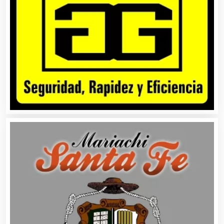
Bebidas
Belleza
Bordados y Estampados
Boutiques
Buceo
Cafeterías
Cajas de Ahorro