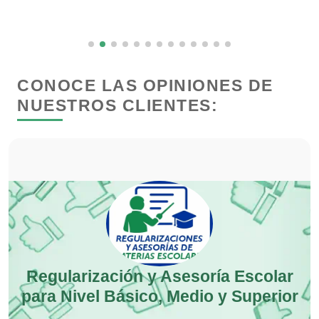
Clínicas de Rehabilitación
Clínicas y Hospitales
CONOCE LAS OPINIONES DE
NUESTROS CLIENTES:
Clubes Deportivos
Cocinas Integrales
Combustibles y Lubricantes
Compresores de aire
Regularización y Asesoría Escolar
para Nivel Básico, Medio y Superior
Computadoras