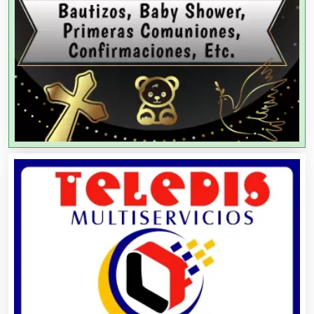
Agricultores
Agricultura y Ganadería
Agua Purificada
Aire Acondicionado
Alarmas
Albercas
Alimentos