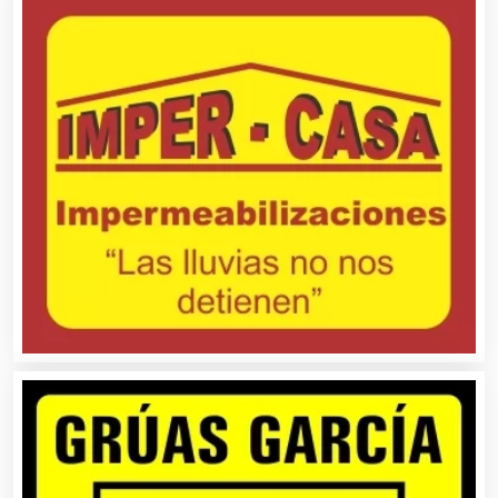
Autopartes Eléctricas
Avaluos
Balnearios
Bancos
Banquetes
Bares y Cantinas
Basculas