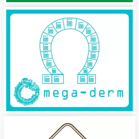
Ambulancias
Análisis Clínicos
Análisis de Aguas
Animadores de Eventos
Aparatos y Equipos Eléctricos
Arquitectos
Artes Gráficas