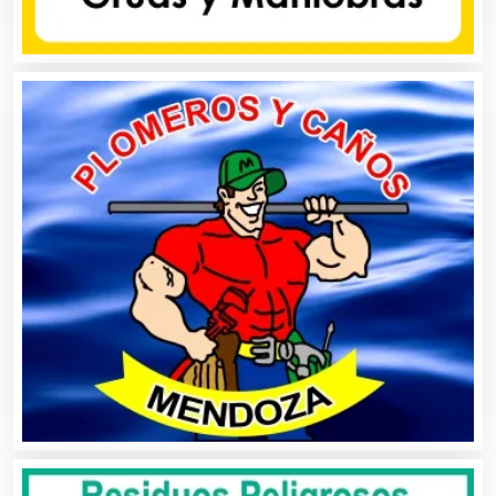
Banquetes
Bares y Cantinas
Basculas
Bebidas
Belleza
Bordados y Estampados
Boutiques