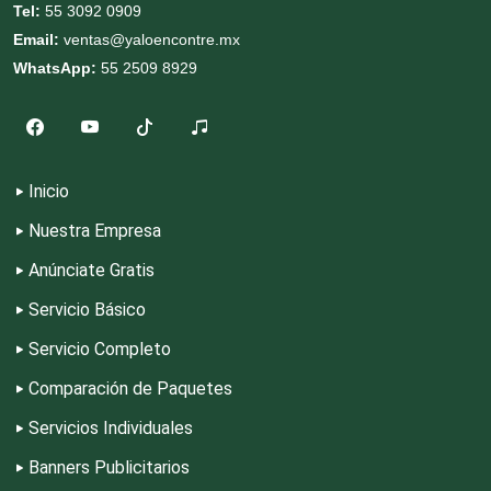
Tel:
55 3092 0909
Email:
ventas@yaloencontre.mx
Dentistas
WhatsApp:
55 2509 8929
Deportes
Depósitos Dentales
Inicio
Nuestra Empresa
Dermatólogos
Anúnciate Gratis
Servicio Básico
Desarrollo de Software
Servicio Completo
Comparación de Paquetes
Desperdicios Industriales
Servicios Individuales
Banners Publicitarios
Dulcerías