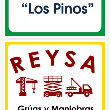
Autobuses
Automatización
Automóviles Nuevos y Usados
Autopartes Eléctricas
Avaluos
Balnearios
Bancos