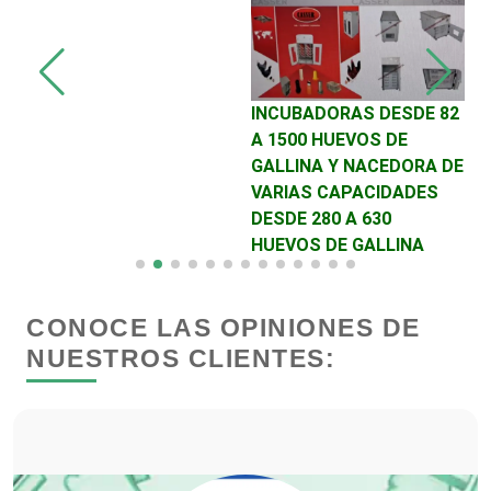
Cibercafés
INCUBADORAS DESDE 82
C
A 1500 HUEVOS DE
E
Clínicas de Belleza
GALLINA Y NACEDORA DE
5
VARIAS CAPACIDADES
Clínicas de Rehabilitación
DESDE 280 A 630
HUEVOS DE GALLINA
Clínicas y Hospitales
CONOCE LAS OPINIONES DE
NUESTROS CLIENTES:
Clubes Deportivos
Cocinas Integrales