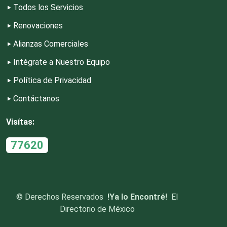
Todos los Servicios
Renovaciones
Edecanes
Alianzas Comerciales
Editores
Intégrate a Nuestro Equipo
Política de Privacidad
Electricidad y Plomería
Contáctanos
Visítas:
Electrodomésticos
77620
Electrónica
Elevadores y Ascensores
©
Derechos Reservados
!Ya lo Encontré!
El
Directorio de México