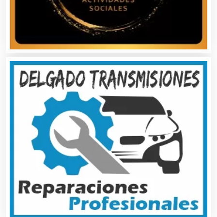
Bancos
Banquetes
Bares y Cantinas
Basculas
Bebidas
Belleza
Bordados y Estampados