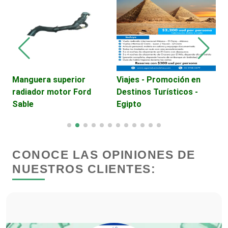
P
Cerrajerías
Cibercafés
Manguera superior
Viajes - Promoción en
radiador motor Ford
Destinos Turísticos -
Clínicas de Belleza
Sable
Egipto
Clínicas de Rehabilitación
CONOCE LAS OPINIONES DE
Clínicas y Hospitales
NUESTROS CLIENTES:
Clubes Deportivos
Cocinas Integrales