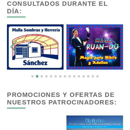
CONSULTADOS DURANTE EL
DÍA:
Capacitación
Carnicerías
Carpinterías
Centros Comerciales
Centros de Espectáculos
PROMOCIONES Y OFERTAS DE
NUESTROS PATROCINADORES:
Centros de Nutrición
Centros Turísticos
T