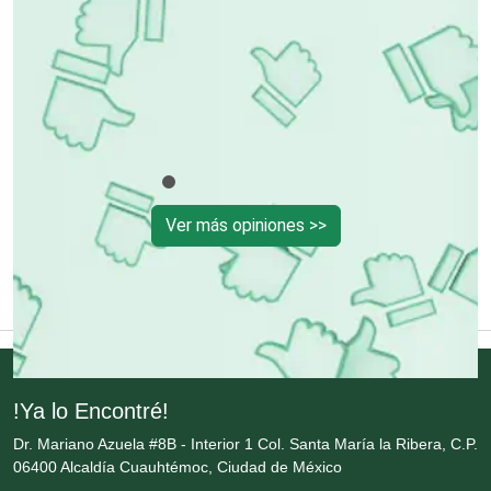
Control de Plagas
Conversiones Automotrices
Copiadoras
Ver más opiniones >>
Cortinas, Persianas y Alfombras
Cremerías y Salchichonerías
Cristalerías
!Ya lo Encontré!
Dr. Mariano Azuela #8B - Interior 1 Col. Santa María la Ribera, C.P.
Cromadoras
06400 Alcaldía Cuauhtémoc, Ciudad de México