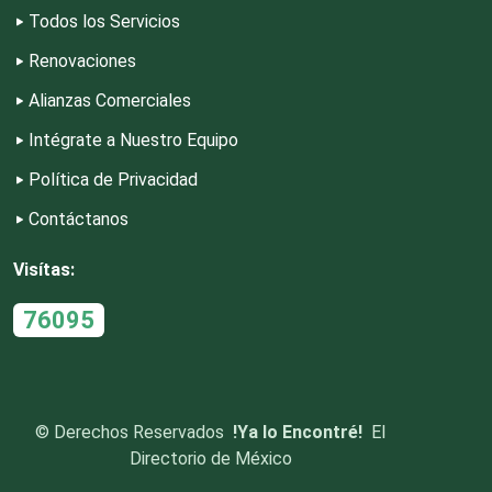
Todos los Servicios
Dulcerías
Renovaciones
Alianzas Comerciales
Edecanes
Intégrate a Nuestro Equipo
Política de Privacidad
Editores
Contáctanos
Electricidad y Plomería
Visítas:
76095
Electrodomésticos
Electrónica
©
Derechos Reservados
!Ya lo Encontré!
El
Directorio de México
Elevadores y Ascensores