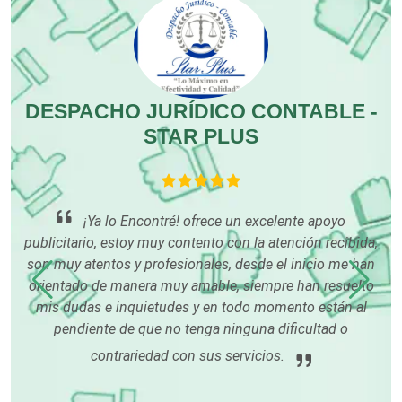
Combustibles y Lubricantes
DESPACHO JURÍDICO CONTABLE -
Compresores de aire
STAR PLUS
Computadoras
hace
¡Ya lo Encontré! ofrece un excelente apoyo
Conferencias Empresariales
s
publicitario, estoy muy contento con la atención recibida,
son muy atentos y profesionales, desde el inicio me han
án
orientado de manera muy amable, siempre han resuelto
p
Construcciones en General
os
mis dudas e inquietudes y en todo momento están al
i
ndo
pendiente de que no tenga ninguna dificultad o
pa
Contadores
contrariedad con sus servicios.