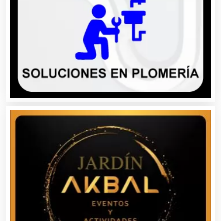
Autobuses
Automatización
Automóviles Nuevos y Usados
Autopartes Eléctricas
Avaluos
Balnearios