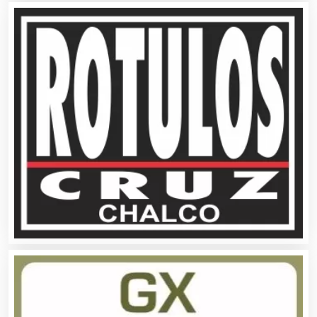
Alarmas
Albercas
Alimentos
Almacenaje
Alquiler de Autos
Alquiler de Equipos para Fiestas