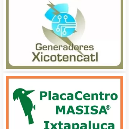
Alquiler de Sillas y Mesas
Alquiler de Trajes de Etiqueta
Alta Costura
Aluminio
Ambulancias
Análisis Clínicos
Análisis de Aguas