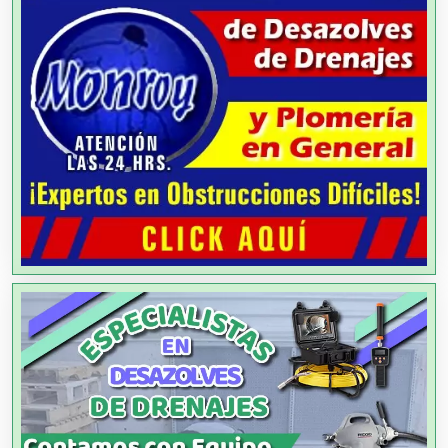
Alarmas
Albercas
Alimentos
Almacenaje
Alquiler de Autos
Alquiler de Equipos para Fiestas
Alquiler de Sillas y Mesas