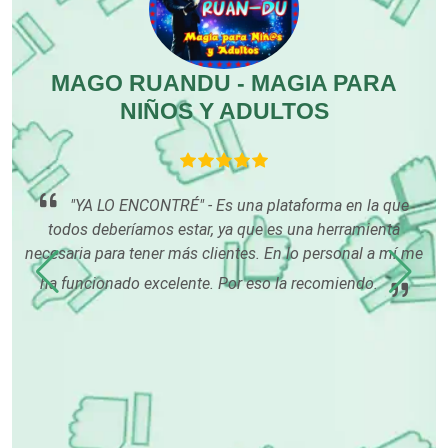
Empaques y Embalajes
MAGO RUANDU - MAGIA PARA
Empresas de Limpieza
NIÑOS Y ADULTOS
Energía Solar
tus
"YA LO ENCONTRÉ" - Es una plataforma en la que
tr
Enfermedades de la Piel
todos deberíamos estar, ya que es una herramienta
d
necesaria para tener más clientes. En lo personal a mí me
ha funcionado excelente. Por eso la recomiendo.
Enfermeras
Envases y Empaques
Equipos contra Incendios