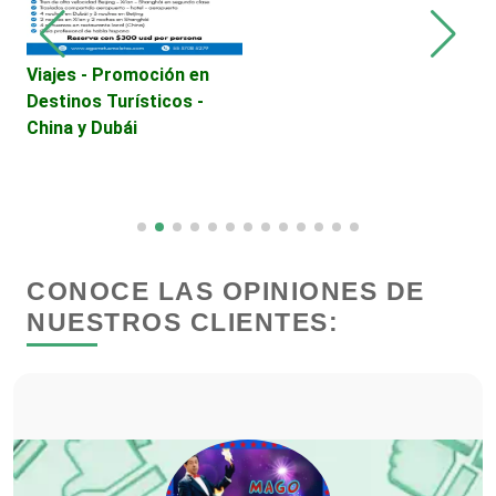
Dulcerías
Viajes - Promoción en
A
Edecanes
Destinos Turísticos -
China y Dubái
Editores
Electricidad y Plomería
CONOCE LAS OPINIONES DE
Electrodomésticos
NUESTROS CLIENTES:
Electrónica
Elevadores y Ascensores