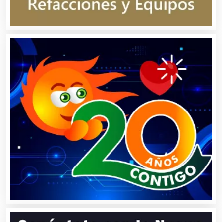
Banquetes
Bares y Cantinas
Basculas
Bebidas
Belleza
Bordados y Estampados
Boutiques