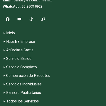
Email:
ventas@yaloencontre.mx
WhatsApp:
55 2509 8929
Escuelas de Masaje y Quiropráctica
Escuelas y Academias
Inicio
Nuestra Empresa
Estanterías
Anúnciate Gratis
Servicio Básico
Estéticas
Servicio Completo
Comparación de Paquetes
Estudios de Grabación
Servicios Individuales
Estudios Fotográficos
Banners Publicitarios
Todos los Servicios