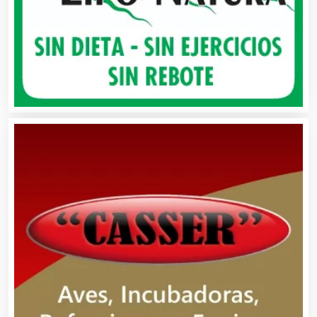
Autobuses
Automatización
Automóviles Nuevos y Usados
Autopartes Eléctricas
Avaluos
Balnearios
Bancos