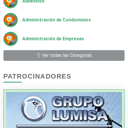
Adhesivos
Administración de Condominios
Administración de Empresas
Ver todas las Categorías
Agencias Aduanales
PATROCINADORES
Agencias de Autos
Agencias de Cobranza
Agencias de Colocación