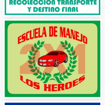
Banquetes
Bares y Cantinas
Basculas
Bebidas
Belleza
Bordados y Estampados
Boutiques