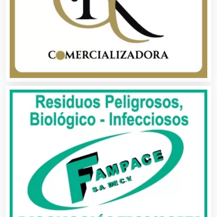
Autobuses
Automatización
Automóviles Nuevos y Usados
Autopartes Eléctricas
Avaluos
Balnearios
Bancos