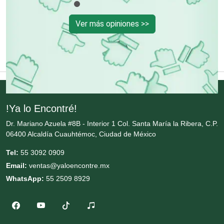
Conversiones Automotrices
Ver más opiniones >>
Copiadoras
Cortinas, Persianas y Alfombras
!Ya lo Encontré!
Cremerías y Salchichonerías
Dr. Mariano Azuela #8B - Interior 1 Col. Santa María la Ribera, C.P.
06400 Alcaldía Cuauhtémoc, Ciudad de México
Cristalerías
Tel:
55 3092 0909
Email:
ventas@yaloencontre.mx
WhatsApp:
55 2509 8929
Cromadoras
Decoración de Interiores