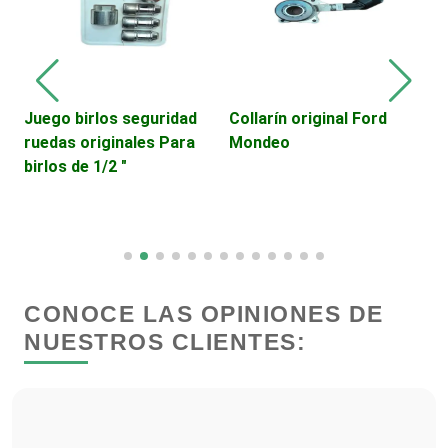
Cerrajerías
Cibercafés
Juego birlos seguridad
Collarín original Ford
V
ruedas originales Para
Mondeo
D
Clínicas de Belleza
birlos de 1/2 "
C
Clínicas de Rehabilitación
Clínicas y Hospitales
CONOCE LAS OPINIONES DE
NUESTROS CLIENTES:
Clubes Deportivos
Cocinas Integrales