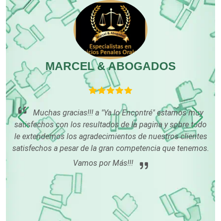
Combustibles y Lubricantes
Compresores de aire
MARCEL & ABOGADOS
A,
Computadoras
LO
Conferencias Empresariales
Muchas gracias!!! a "Ya lo Encontré" estamos muy
satisfechos con los resultados de la pagina y sobre todo
le extendemos los agradecimientos de nuestros clientes
mu
Construcciones en General
satisfechos a pesar de la gran competencia que tenemos.
con
Vamos por Más!!!
is
Contadores
Control de Plagas