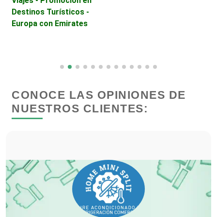
Viajes - Promoción en
A
Edecanes
Destinos Turísticos -
Europa con Emirates
Editores
Electricidad y Plomería
CONOCE LAS OPINIONES DE
Electrodomésticos
NUESTROS CLIENTES:
Electrónica
Elevadores y Ascensores
Empaques y Embalajes