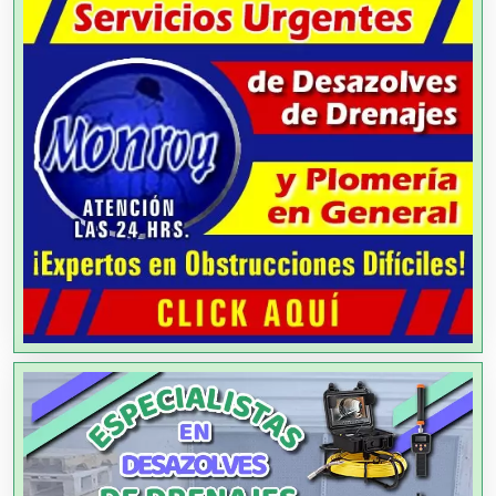
Alta Costura
Aluminio
Ambulancias
Análisis Clínicos
Análisis de Aguas
Animadores de Eventos
Aparatos y Equipos Eléctricos