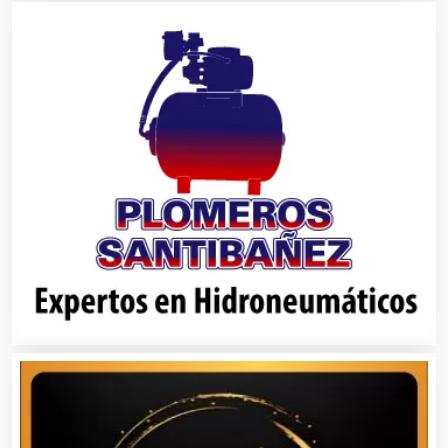
Bares y Cantinas
Basculas
Bebidas
Belleza
Bordados y Estampados
Boutiques
Buceo