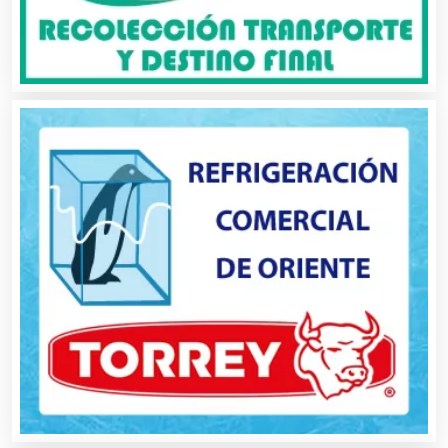
Automatización
Automóviles Nuevos y Usados
Autopartes Eléctricas
Avaluos
Balnearios
Bancos
Banquetes