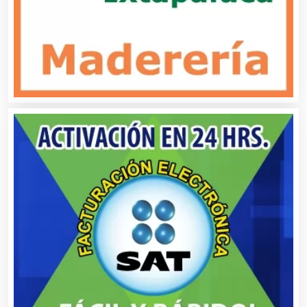
Carnicerías
Carpinterías
Centros Comerciales
Centros de Espectáculos
Centros de Nutrición
Centros Turísticos
Cerrajerías