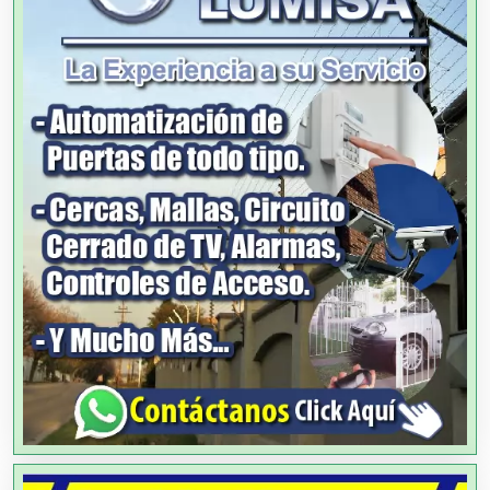
Albercas
Alimentos
Almacenaje
Alquiler de Autos
Alquiler de Equipos para Fiestas
Alquiler de Sillas y Mesas
Alquiler de Trajes de Etiqueta