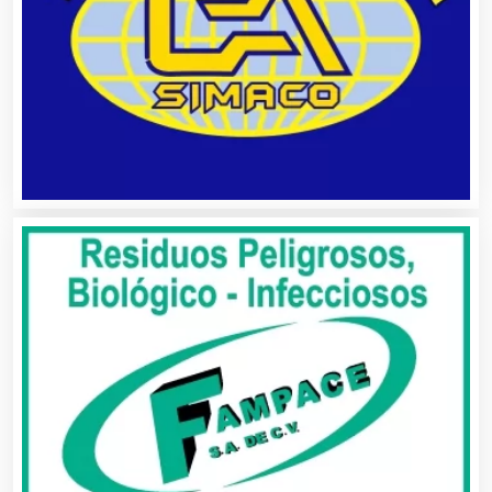
Asesoría Fiscal
Asilos
Asociaciones Civiles
Asociaciones Empresariales
Audio, Sonido e Iluminación
Audios para Eventos
Autobuses