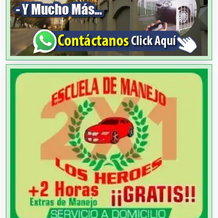
Alquiler de Equipos para Fiestas
Alquiler de Sillas y Mesas
Alquiler de Trajes de Etiqueta
Alta Costura
Aluminio
Ambulancias
Análisis Clínicos