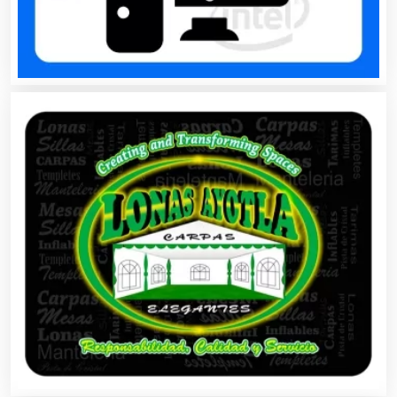
Belleza
Bordados y Estampados
Boutiques
Buceo
Cafeterías
Cajas de Ahorro
Cámaras de Comercio