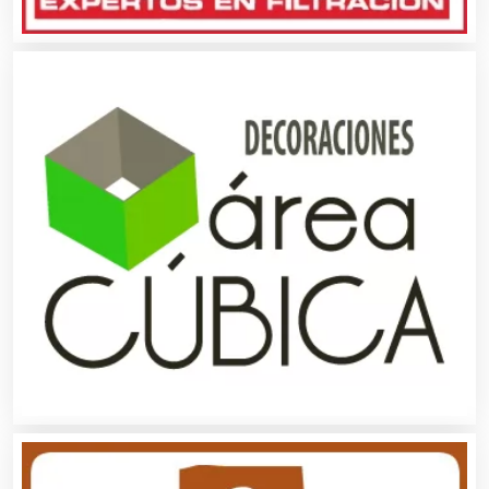
Artículos Publicitarios
Aseguradoras
Asesores Técnicos
Asesoría Fiscal
Asilos
Asociaciones Civiles
Asociaciones Empresariales