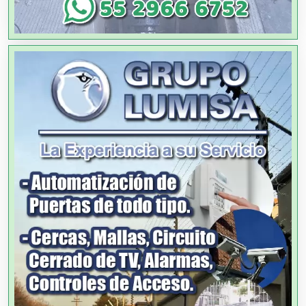
Agua Purificada
Aire Acondicionado
Alarmas
Albercas
Alimentos
Almacenaje
Alquiler de Autos