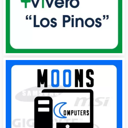
Balnearios
Bancos
Banquetes
Bares y Cantinas
Basculas
Bebidas