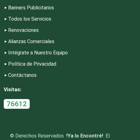
Desperdicios Industriales
Banners Publicitarios
Todos los Servicios
Dulcerías
Renovaciones
Alianzas Comerciales
Edecanes
Intégrate a Nuestro Equipo
Política de Privacidad
Editores
Contáctanos
Electricidad y Plomería
Visítas:
76612
Electrodomésticos
Electrónica
©
Derechos Reservados
!Ya lo Encontré!
El