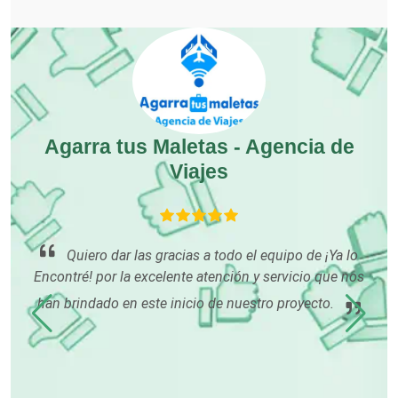
Cocinas Integrales
Combustibles y Lubricantes
Agarra tus Maletas - Agencia de
Compresores de aire
Viajes
Computadoras
a a
Quiero dar las gracias a todo el equipo de ¡Ya lo
Conferencias Empresariales
mu
Encontré! por la excelente atención y servicio que nos
han brindado en este inicio de nuestro proyecto.
Construcciones en General
Contadores