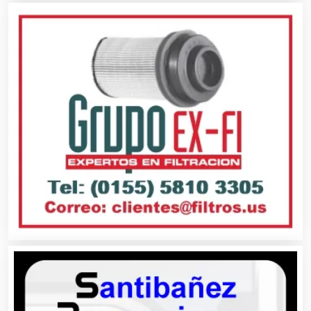
Aseguradoras
Asesores Técnicos
Asesoría Fiscal
Asilos
Asociaciones Civiles
Asociaciones Empresariales
Audio, Sonido e Iluminación