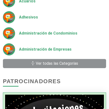
Acuarios
Adhesivos
Administración de Condominios
Administración de Empresas
Ver todas las Categorías
Agencias Aduanales
PATROCINADORES
Agencias de Autos
Agencias de Cobranza