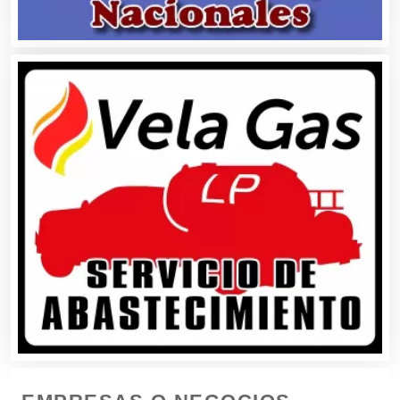
Boutiques
Buceo
Cafeterías
Cajas de Ahorro
Cámaras de Comercio
Camiones para Fletes