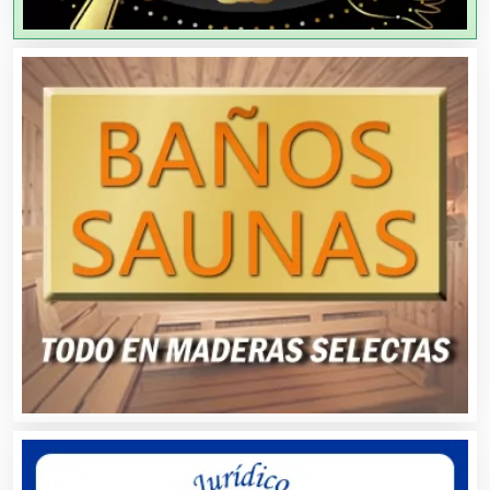
Aire Acondicionado
Alarmas
Albercas
Alimentos
Almacenaje
Alquiler de Autos
Alquiler de Equipos para Fiestas