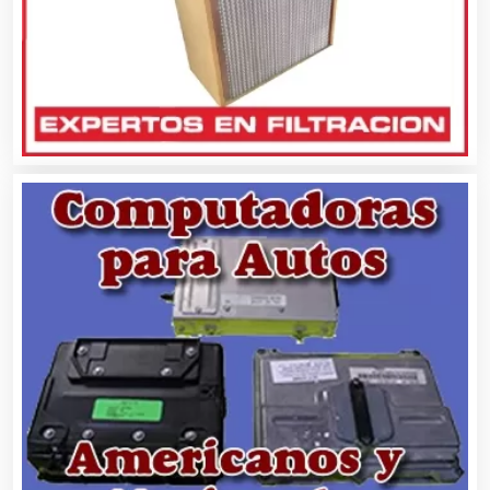
Bancos
Banquetes
Bares y Cantinas
Basculas
Bebidas
Belleza
Bordados y Estampados