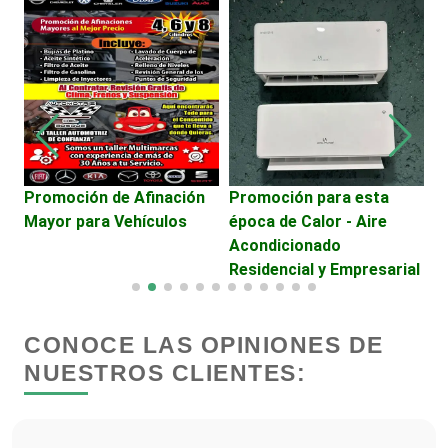
Centros Turísticos
Cerrajerías
Cibercafés
Promoción de Afinación
Promoción para esta
A
Mayor para Vehículos
época de Calor - Aire
Clínicas de Belleza
Acondicionado
Residencial y Empresarial
Clínicas de Rehabilitación
CONOCE LAS OPINIONES DE
Clínicas y Hospitales
NUESTROS CLIENTES:
Clubes Deportivos