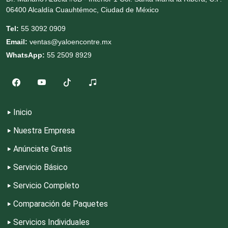
Cromadoras
06400 Alcaldía Cuauhtémoc, Ciudad de México
Tel:
55 3092 0909
Decoración de Interiores
Email:
ventas@yaloencontre.mx
WhatsApp:
55 2509 8929
Dentistas
Deportes
Inicio
Nuestra Empresa
Depósitos Dentales
Anúnciate Gratis
Servicio Básico
Dermatólogos
Servicio Completo
Desarrollo de Software
Comparación de Paquetes
Servicios Individuales