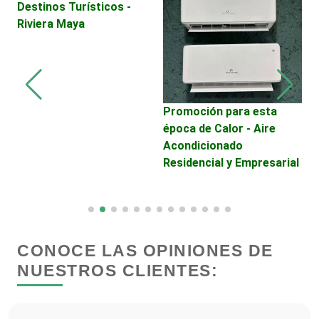
Destinos Turísticos -
Riviera Maya
Cerrajerías
Cibercafés
Promoción para esta
A
época de Calor - Aire
Clínicas de Belleza
Acondicionado
Residencial y Empresarial
Clínicas de Rehabilitación
Clínicas y Hospitales
CONOCE LAS OPINIONES DE
NUESTROS CLIENTES:
Clubes Deportivos
Cocinas Integrales