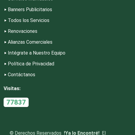
Banners Publicitarios
Dulcerías
Todos los Servicios
Renovaciones
Edecanes
Alianzas Comerciales
Editores
Intégrate a Nuestro Equipo
Política de Privacidad
Electricidad y Plomería
Contáctanos
Visítas:
Electrodomésticos
77837
Electrónica
Elevadores y Ascensores
©
Derechos Reservados
!Ya lo Encontré!
El