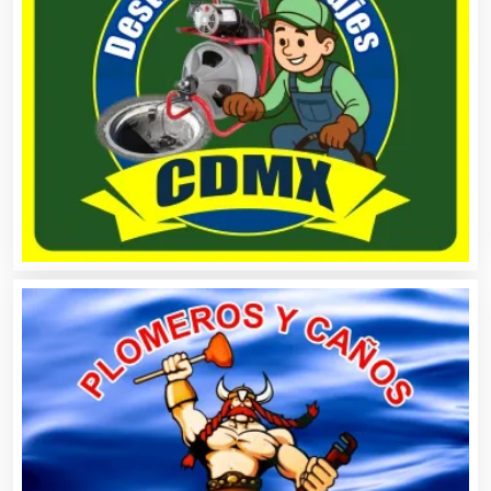
Alquiler de Sillas y Mesas
Alquiler de Trajes de Etiqueta
Alta Costura
Aluminio
Ambulancias
Análisis Clínicos
Análisis de Aguas