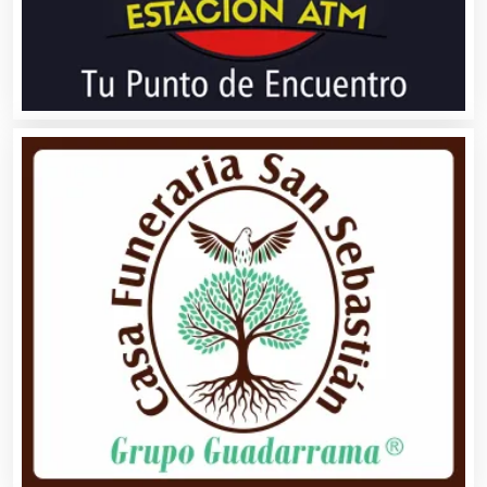
Bancos
Banquetes
Bares y Cantinas
Basculas
Bebidas
Belleza
Bordados y Estampados