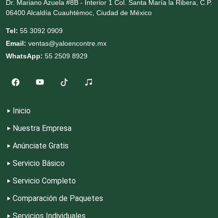
Dr. Mariano Azuela #8B - Interior 1 Col. Santa María la Ribera, C.P.
06400 Alcaldía Cuauhtémoc, Ciudad de México
Decoración de Interiores
Tel:
55 3092 0909
Email:
ventas@yaloencontre.mx
Dentistas
WhatsApp:
55 2509 8929
Deportes
Depósitos Dentales
Inicio
Nuestra Empresa
Dermatólogos
Anúnciate Gratis
Servicio Básico
Desarrollo de Software
Servicio Completo
Comparación de Paquetes
Desperdicios Industriales
Servicios Individuales