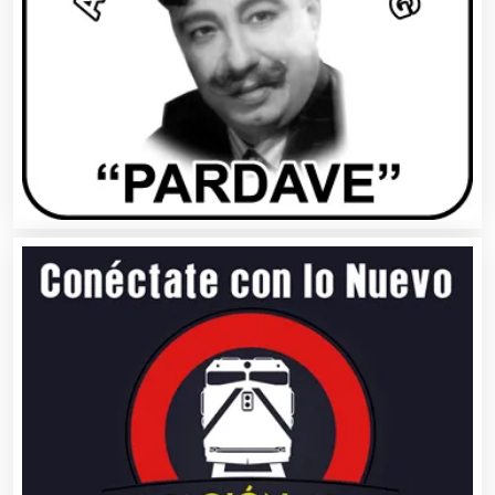
Autobuses
Automatización
Automóviles Nuevos y Usados
Autopartes Eléctricas
Avaluos
Balnearios